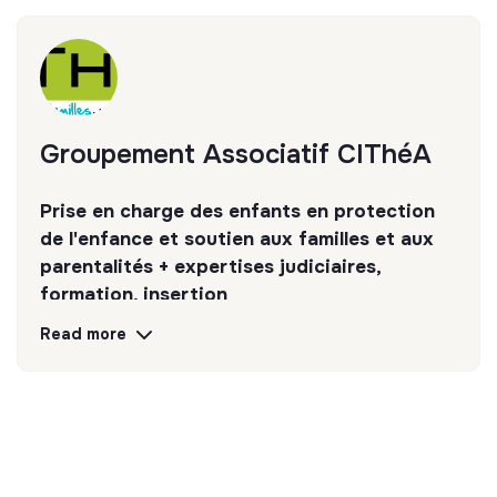
Rejoignez CIThéA, un collectif engagé et humain.
Groupement Associatif CIThéA
Prise en charge des enfants en protection
de l'enfance et soutien aux familles et aux
parentalités + expertises judiciaires,
formation, insertion
Read more
Discover
Follow
💡
SSE organization
This structure is based on a principle of