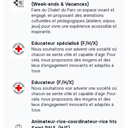
(Week-ends & Vacances)
Faire du Chalet du Parc un espace vivant et
engagé, en proposant des animations
culturelles et pédagogiques (ateliers, expos,
Labels and certifications
jeux) pour vivre une expérience accessible et
inspirante.
This structure did not communicate to us the
Educateur spécialisé (F/H/X)
labels or certifications that it was able to obtain.
Nous souhaitons voir advenir une société où
chacun se sente utile et capable d’agir. Pour
cela, nous proposons des moyens et des
lieux d’engagement innovants et adaptés à
tous.
Documents
Educateur (F/H/X)
Did not yet add a transparency document.
Nous souhaitons voir advenir une société où
chacun se sente utile et capable d’agir. Pour
cela, nous proposons des moyens et des
lieux d’engagement innovants et adaptés à
tous.
Animateur-rice-coordinateur-rice hts
Saint PAUL (H/F)