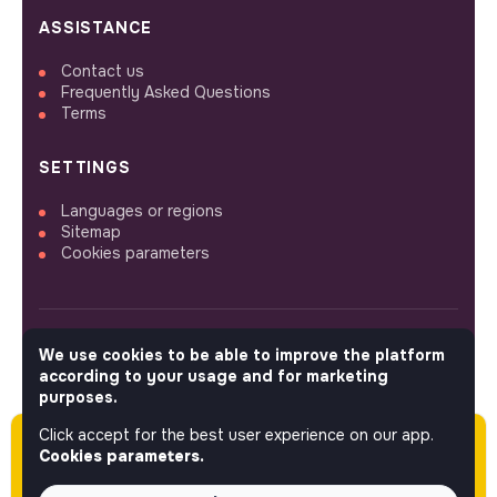
ASSISTANCE
Contact us
Frequently Asked Questions
Terms
SETTINGS
Languages or regions
Sitemap
Cookies parameters
We use cookies to be able to improve the platform
FOLLOW US
according to your usage and for marketing
purposes.
Click accept for the best user experience on our app.
Please note this job was posted over 60 days
© 2026 jobs that makesense.
Cookies parameters.
ago (06-04-2026) and may or may not have
expired.