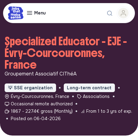
Menu
Specialized Educator - EJE -
Évry-Courcouronnes,
France
Groupement Associatif CIThéA
💡
SSE organization
Long-term contract
Évry-Courcouronnes, France
Associations
Occasional remote authorized
1867 - 2274€ gross (Monthly)
From 1 to 3 yrs of exp.
Posted on 06-04-2026