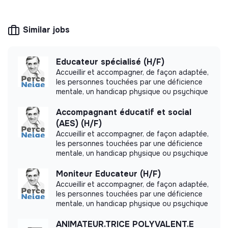
solidarity and social utility: its management is
democratic and participative, and its profit-
making potential is limited. It may be an
Similar jobs
association, cooperative, foundation, mutual or
ESUS company.
Educateur spécialisé (H/F)
Accueillir et accompagner, de façon adaptée,
les personnes touchées par une déficience
More information
mentale, un handicap physique ou psychique
Accompagnant éducatif et social
Website
Nonprofit organization
(AES) (H/F)
Between 50 and 250
Associations
Accueillir et accompagner, de façon adaptée,
employees
les personnes touchées par une déficience
mentale, un handicap physique ou psychique
Moniteur Educateur (H/F)
Accueillir et accompagner, de façon adaptée,
Impact study
les personnes touchées par une déficience
mentale, un handicap physique ou psychique
Groupement Associatif CIThéA did not yet
communicate its impact measurement.
ANIMATEUR.TRICE POLYVALENT.E