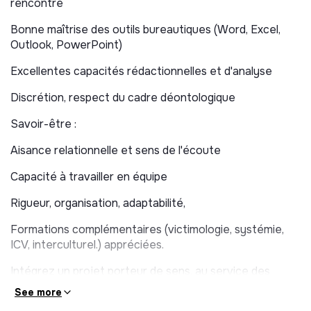
rencontre
Participer aux synthèses avec les partenaires
Bonne maîtrise des outils bureautiques (Word, Excel,
Outlook, PowerPoint)
Rédiger les notes cliniques, rapports nécessaires au
suivi des situations.
Excellentes capacités rédactionnelles et d'analyse
Travail en équipe et dynamique institutionnelle
Discrétion, respect du cadre déontologique
Participation active aux réunions d'équipe et à la
Savoir-être :
réflexion collective.
Aisance relationnelle et sens de l'écoute
Co-suivi en fonction des besoins de situations confiées.
Capacité à travailler en équipe
Respect des délais de rédaction et contribution à la
structuration des process internes.
Rigueur, organisation, adaptabilité,
Appui au développement des compétences de l'équipe
Formations complémentaires (victimologie, systémie,
(retours d'expérience, propositions de formation, etc.).
ICV, interculturel.) appréciées.
Intégrez un projet porteur de sens, au service des
familles et du lien parent-enfant.
See more