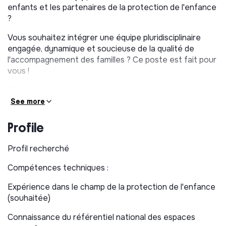
enfants et les partenaires de la protection de l'enfance
?
Vous souhaitez intégrer une équipe pluridisciplinaire
engagée, dynamique et soucieuse de la qualité de
l'accompagnement des familles ? Ce poste est fait pour
vous !
Vos missions principales : un accompagnement clinique
au service du lien familial
See more
Sous la responsabilité de la cheffe de service, vous
Profile
interviendrez au sein d'une équipe pluridisciplinaire. Vous
contribuez au bon déroulement des visites médiatisées
Profil recherché
et des entretiens.3
Compétences techniques :
1. Accompagnement clinique et évaluation des
situations
Expérience dans le champ de la protection de l'enfance
(souhaitée)
Conduire des entretiens d'accueil, d'évaluation et de
suivis avec les familles dans le cadre des Visites en
Connaissance du référentiel national des espaces
présence d'un tiers