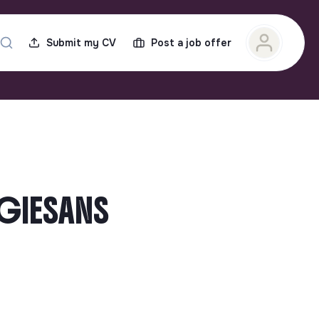
Submit my CV
Post a job offer
ARGIESANS