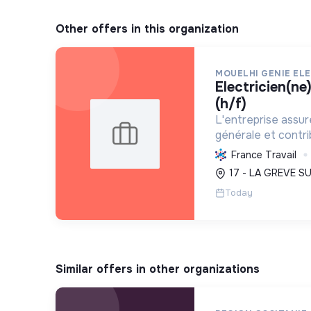
Other offers in this organization
MOUELHI GENIE EL
electricien(ne) photovoltaïque
(h/f)
L'entreprise assure
générale et contrib
écologique par l'i
France Travail
photovoltaïques, f
17 - LA GREVE S
énergie plus durabl
Today
Similar offers in other organizations