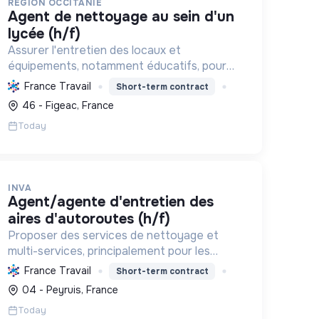
REGION OCCITANIE
agent de nettoyage au sein d'un
lycée (h/f)
Assurer l'entretien des locaux et
équipements, notamment éducatifs, pour
un environnement sain et propice au bien-
France Travail
Short-term contract
être. Contribuer à la gestion des
46 - Figeac, France
ressources et à la durabilité des
Today
infrastructures.
INVA
agent/agente d'entretien des
aires d'autoroutes (h/f)
Proposer des services de nettoyage et
multi-services, principalement pour les
autoroutes, en France. Favoriser l'inclusion
France Travail
Short-term contract
sociale et professionnelle, et contribuer à la
04 - Peyruis, France
préservation de l'environnemen...
Today