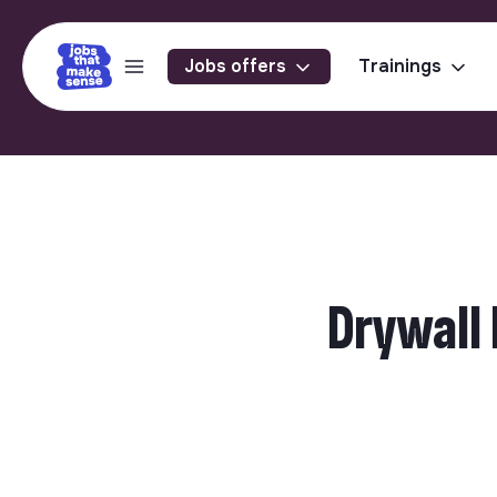
Jobs offers
Trainings
Drywall 