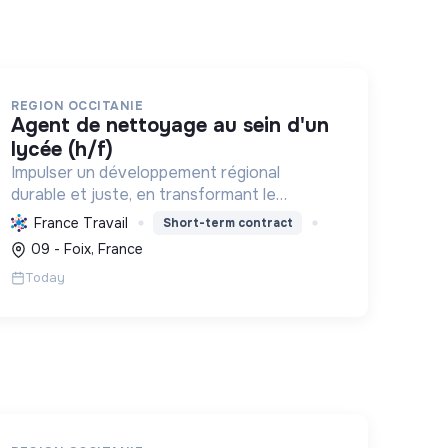
REGION OCCITANIE
agent de nettoyage au sein d'un
lycée (h/f)
Impulser un développement régional
durable et juste, en transformant le
territoire pour le rendre résilient et leader
France Travail
Short-term contract
en énergie positive d'ici 2050.
09 - Foix, France
Today