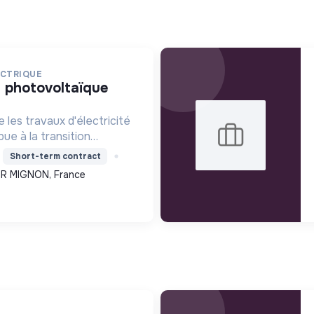
ECTRIQUE
 les travaux d'électricité
ue à la transition
nstallation de systèmes
Short-term contract
avorisant ainsi une
UR MIGNON, France
e.