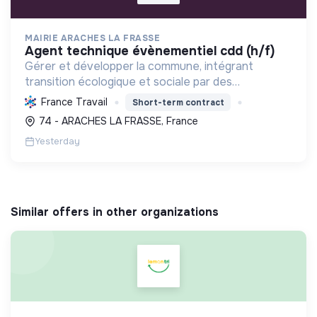
MAIRIE ARACHES LA FRASSE
agent technique évènementiel cdd (h/f)
Gérer et développer la commune, intégrant
transition écologique et sociale par des
logements, l'environnement bâti, la préservation
France Travail
Short-term contract
des ressources et le soutien associatif.
74 - ARACHES LA FRASSE, France
Yesterday
Similar offers in other organizations