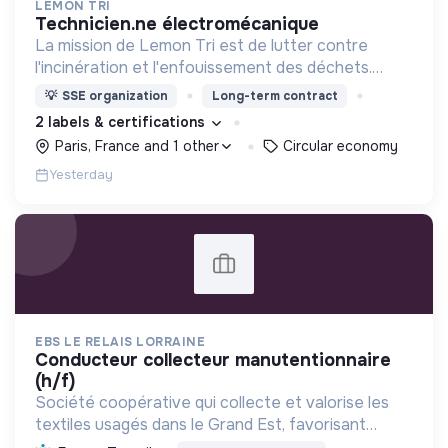
LEMON TRI
technicien.ne électromécanique
La mission de Lemon Tri est de lutter contre
l'incinération et l'enfouissement des déchets.
Adoptez les bons zestes à nos côtés !
💡
SSE organization
Long-term contract
2 labels & certifications
Paris, France and 1 other
Circular economy
Yesterday
EBS LE RELAIS LORRAINE
conducteur collecteur manutentionnaire
(h/f)
Société coopérative qui collecte et valorise les
textiles usagés dans le Grand Est, favorisant
l'insertion professionnelle des personnes en