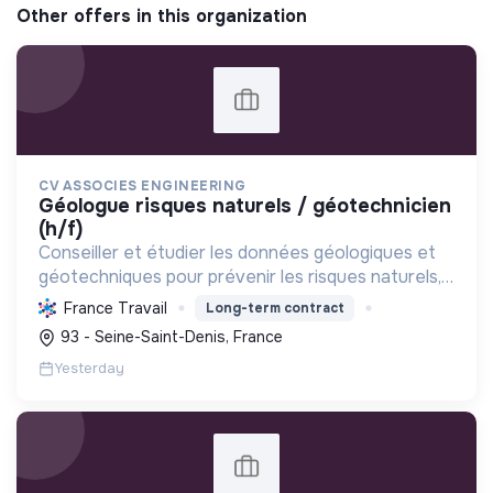
Other offers in this organization
CV ASSOCIES ENGINEERING
géologue risques naturels / géotechnicien
(h/f)
Conseiller et étudier les données géologiques et
géotechniques pour prévenir les risques naturels,
sécuriser les infrastructures et s'engager
France Travail
Long-term contract
activement dans la transition écologique et
93 - Seine-Saint-Denis, France
sociale.
Yesterday