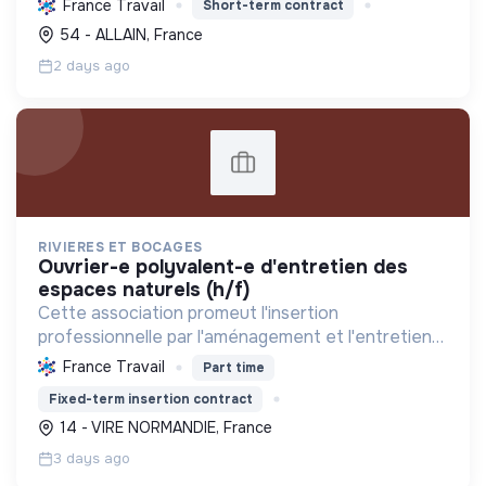
France Travail
Short-term contract
difficulté et contribuant à l'économie circulaire et
54 - ALLAIN, France
à la pr...
2 days ago
RIVIERES ET BOCAGES
ouvrier-e polyvalent-e d'entretien des
espaces naturels (h/f)
Cette association promeut l'insertion
professionnelle par l'aménagement et l'entretien
écologique des espaces naturels. Elle
France Travail
Part time
accompagne les personnes éloignées de l'emploi
Fixed-term insertion contract
vers une autonomie durable.
14 - VIRE NORMANDIE, France
3 days ago