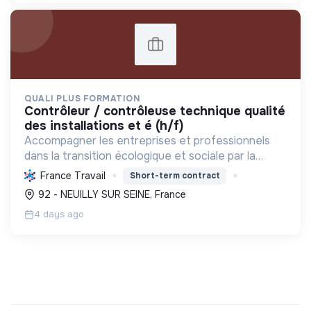
QUALI PLUS FORMATION
contrôleur / contrôleuse technique qualité
des installations et é (h/f)
Accompagner les entreprises et professionnels
dans la transition écologique et sociale par la
formation et le conseil. Contribuer à la
France Travail
Short-term contract
décarbonation industrielle et à la conformité
92 - NEUILLY SUR SEINE, France
environnementale.
4 days ago