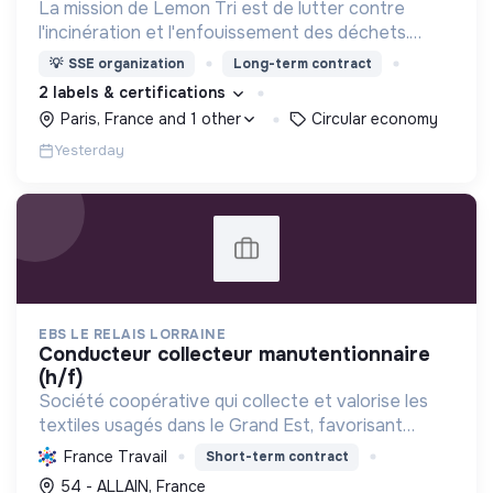
La mission de Lemon Tri est de lutter contre
l'incinération et l'enfouissement des déchets.
Adoptez les bons zestes à nos côtés !
💡
SSE organization
Long-term contract
2 labels & certifications
Paris, France and 1 other
Circular economy
Yesterday
EBS LE RELAIS LORRAINE
conducteur collecteur manutentionnaire
(h/f)
Société coopérative qui collecte et valorise les
textiles usagés dans le Grand Est, favorisant
l'insertion professionnelle des personnes en
France Travail
Short-term contract
difficulté et contribuant à l'économie circulaire et
54 - ALLAIN, France