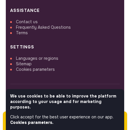
ASSISTANCE
Contact us
Frequently Asked Questions
Terms
SETTINGS
Languages or regions
Sitemap
Cookies parameters
We use cookies to be able to improve the platform
FOLLOW US
according to your usage and for marketing
purposes.
Click accept for the best user experience on our app.
Please note this job was posted over 60 days
© 2026 jobs that makesense.
Cookies parameters.
ago (05-11-2026) and may or may not have