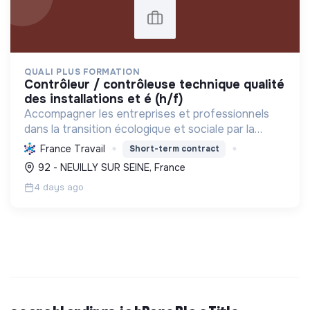
QUALI PLUS FORMATION
contrôleur / contrôleuse technique qualité
des installations et é (h/f)
Accompagner les entreprises et professionnels
dans la transition écologique et sociale par la
formation et le conseil. Contribuer à la
France Travail
Short-term contract
décarbonation industrielle et à la conformité
92 - NEUILLY SUR SEINE, France
environnementale.
4 days ago