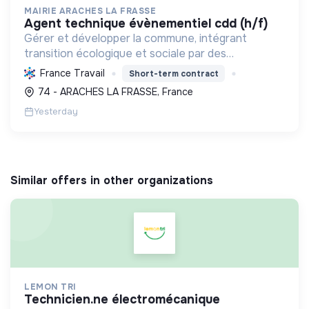
MAIRIE ARACHES LA FRASSE
agent technique évènementiel cdd (h/f)
Gérer et développer la commune, intégrant
transition écologique et sociale par des
logements, l'environnement bâti, la préservation
France Travail
Short-term contract
des ressources et le soutien associatif.
74 - ARACHES LA FRASSE, France
Yesterday
Similar offers in other organizations
LEMON TRI
technicien.ne électromécanique