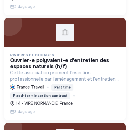
à la pr...
2 days ago
RIVIERES ET BOCAGES
ouvrier-e polyvalent-e d'entretien des
espaces naturels (h/f)
Cette association promeut l'insertion
professionnelle par l'aménagement et l'entretien
écologique des espaces naturels. Elle
France Travail
Part time
accompagne les personnes éloignées de l'emploi
Fixed-term insertion contract
vers une autonomie durable.
14 - VIRE NORMANDIE, France
3 days ago