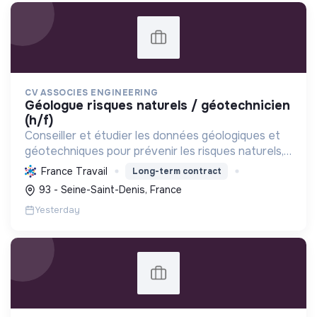
CV ASSOCIES ENGINEERING
géologue risques naturels / géotechnicien
(h/f)
Conseiller et étudier les données géologiques et
géotechniques pour prévenir les risques naturels,
sécuriser les infrastructures et s'engager
France Travail
Long-term contract
activement dans la transition écologique et
93 - Seine-Saint-Denis, France
sociale.
Yesterday