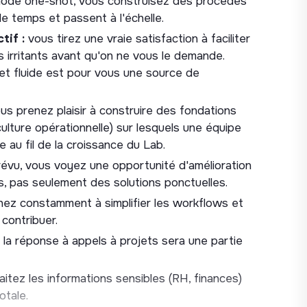
mode one-shot, vous construisez des procédés
s êtes l'interlocuteur·rice principal·e du
le temps et passent à l'échelle.
, et pilotez à ce titre l'ensemble des
tif :
vous tirez une vraie satisfaction à faciliter
es, bilan, et autres obligations périodiques. Au
es irritants avant qu'on ne vous le demande.
ement et suivi des factures, ainsi qu'au montage
 et fluide est pour vous une source de
n.
garant·e du respect de l'ensemble des
us prenez plaisir à construire des fondations
ssociation (déclarations fiscales, obligations
culture opérationnelle) sur lesquels une équipe
à la vie associative), en lien étroit avec le
 au fil de la croissance du Lab.
es.
évu, vous voyez une opportunité d'amélioration
: vous êtes garant·e du bon fonctionnement
, pas seulement des solutions ponctuelles.
l'environnement de travail. Cela inclut la gestion
ez constamment à simplifier les workflows et
rovisionnement et l'aménagement des espaces,
 contribuer.
aux du Campus Cyber, ainsi que la mise à
atique, mobilier, fournitures).
la réponse à appels à projets sera une partie
ion des budgets et leur suivi au quotidien
sez les éléments de reporting financier à
aitez les informations sensibles (RH, finances)
-ci sont nécessaires.
otale.