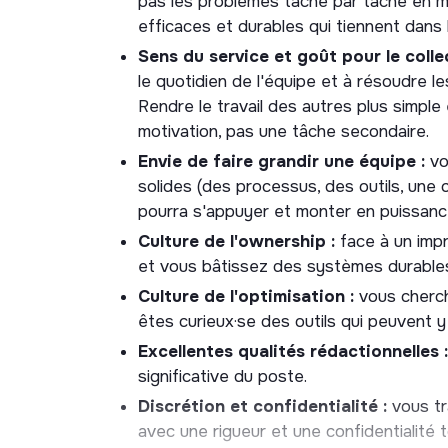
pas les problèmes tâche par tâche en 
Gestion budgétaire & financière :
vou
efficaces et durables qui tiennent dans 
comptable et du commissaire aux comptes
Sens du service et goût pour le collec
exercices comptables : clôture des compt
le quotidien de l'équipe et à résoudre l
quotidien, vous veillez au bon enregistr
Rendre le travail des autres plus simple
et pilotage des budgets de l'organisatio
motivation, pas une tâche secondaire.
Conformité légale et administrative :
Envie de faire grandir une équipe :
vo
obligations légales et déclaratives de l'a
solides (des processus, des outils, une 
sociales, démarches administratives liées 
pourra s'appuyer et monter en puissance
comptable et le commissaire aux compt
Culture de l'ownership :
face à un impr
Office management & vie de bureau
et vous bâtissez des systèmes durables
quotidien des locaux et de la qualité de 
Culture de l'optimisation :
vous cherch
des accès et badges de l'équipe, l'app
êtes curieux·se des outils qui peuvent y
la coordination avec les services génér
disposition et le suivi du matériel (inform
Excellentes qualités rédactionnelles :
significative du poste.
Suivi financier :
vous pilotez la concept
(runway, prévisionnel, écarts), et produi
Discrétion et confidentialité :
vous tr
destination de la direction lorsque ceux
avec une rigueur et une confidentialité t