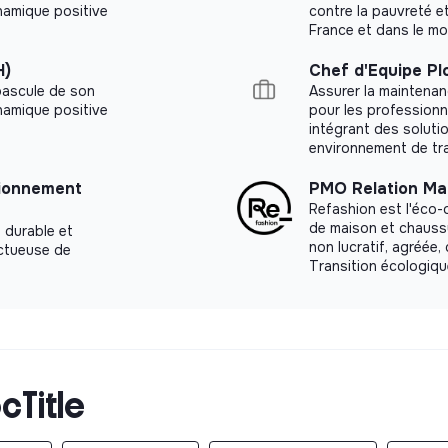
 du respect des cahiers des charges, mise à
ynamique positive
contre la pauvreté e
s nécessaires. Vous tenez le calendrier et
France et dans le m
rentes équipes pour apporter le contenu au
H)
Chef d'Equipe Pl
bascule de son
Assurer la maintenan
ynamique positive
pour les professionn
intégrant des soluti
environnement de trav
tionnement
PMO Relation Ma
Refashion est l'éco-or
de maison et chaussu
, durable et
non lucratif, agréée,
ectueuse de
Transition écologiqu
cTitle