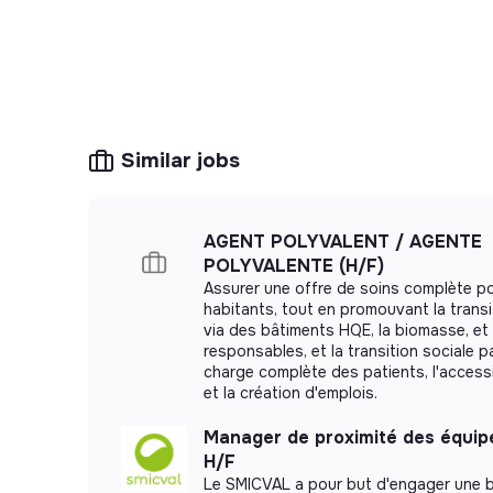
toute l'équipe. La maîtrise technique des o
elle sera valorisée, mais ce qui compte dav
votre capacité à identifier
où
et
pourquoi
Vous contribuerez à pérenniser ces proc
Vous serez force de proposition pour re
Similar jobs
optimiser (onboarding, comptabilité, RH, 
concevoir des solutions adaptées.
AGENT POLYVALENT / AGENTE
3. Appui sur les réponse
POLYVALENTE (H/F)
développement des part
Assurer une offre de soins complète 
habitants, tout en promouvant la trans
via des bâtiments HQE, la biomasse, et
Vous pilotez (ou montez en compétence sur
responsables, et la transition sociale p
appels à projets publics et à la gestion de 
charge complète des patients, l'accessib
et la création d'emplois.
Montage des dossiers de candidatur
Manager de proximité des équipe
consultance
(UE, BPI, ministères, etc.)
H/F
coordination avec les équipes de reche
Le SMICVAL a pour but d'engager une 