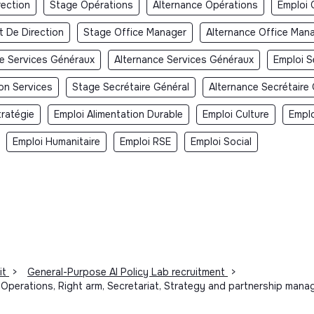
rection
Stage Opérations
Alternance Opérations
Emploi 
t De Direction
Stage Office Manager
Alternance Office Man
e Services Généraux
Alternance Services Généraux
Emploi S
on Services
Stage Secrétaire Général
Alternance Secrétaire
tratégie
Emploi Alimentation Durable
Emploi Culture
Empl
Emploi Humanitaire
Emploi RSE
Emploi Social
it
>
General-Purpose AI Policy Lab recruitment
>
Operations, Right arm, Secretariat, Strategy and partnership manag