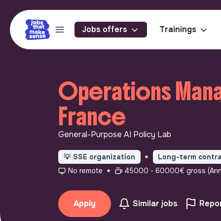
Jobs offers
Trainings
Operations Mana
France
General-Purpose AI Policy Lab
💡
SSE organization
Long-term contr
No remote
45000 - 60000€ gross (Ann
Apply
Similar jobs
Repor