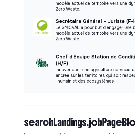
garant·e de la qualité rédactionnelle et
modèle actuel de territoire vers une d
disposition des documents administratif
Zero Waste.
assurez la coordination entre les diffé
Secrétaire Général – Juriste (F-
dossier.
Le SMICVAL a pour but d'engager une 
modèle actuel de territoire vers une d
Zero Waste.
Chef d'Équipe Station de Condi
(H/F)
Innover pour une agriculture nourricière
ancrée sur les territoires qui soit resp
l'humain et des écosystèmes
searchLandings.jobPageBlo