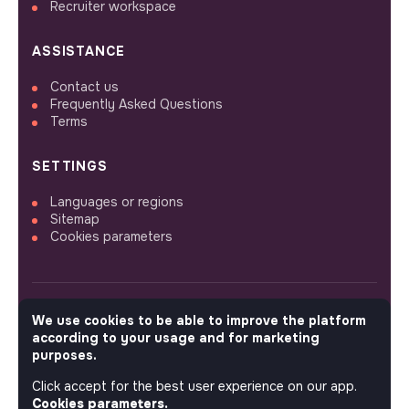
Recruiter workspace
ASSISTANCE
Contact us
Frequently Asked Questions
Terms
SETTINGS
Languages or regions
Sitemap
Cookies parameters
We use cookies to be able to improve the platform
FOLLOW US
according to your usage and for marketing
purposes.
Click accept for the best user experience on our app.
© 2026 jobs that makesense.
Cookies parameters.