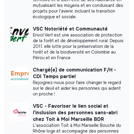
mutualisant les moyens et en conduisant des
Labels and certifications
projets pour l'avenir, incluant la transition
écologique et sociale.
This structure did not communicate to us the
labels or certifications that it was able to obtain.
VSC Notoriété et Communauté
Envol Vert est une association de protection
de la forêt et de développement rural. Depuis
2011, elle lutte pour la préservation de la
forêt et de la biodiversité en Colombie au
Pérou et en France
Documents
Chargé(e) de communication F/H -
Did not yet add a transparency document.
CDI Temps partiel
Rejoignez-nous pour faire changer le regard
sur le deuil et aider les personnes qui aident
un proche !
VSC - Favoriser le lien social et
l’inclusion des personnes sans-abri
chez Toit à Moi Marseille BDR
L'association Toit à Moi Marseille Bouche du
Rhône loge et accompagne des personnes