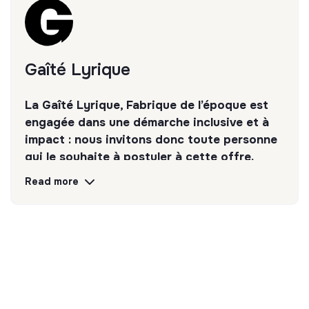
Bon relationnel.
Conditions
Prise de poste : octobre 2026
Gaîté Lyrique
Durée du poste : 6 mois
Rémunération selon législation en vigueur
La Gaîté Lyrique, Fabrique de l’époque est
Prise en charge des transport à 75%
engagée dans une démarche inclusive et à
Tickets restaurant de 10€ pris en charge par
impact : nous invitons donc toute personne
l'employeur à hauteur de 5.92€
qui le souhaite à postuler à cette offre.
Read more
Discover
Follow
💡
Transition partners
The mission of this structure is to help
companies and citizens improve their
environmental and social impact. For example,