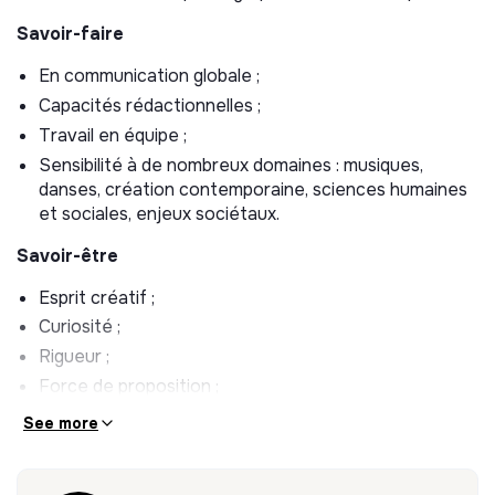
culturelles/institutionnelles).
Savoir-faire
Veille presse relative aux actualités culturelles et de
la Gaîté Lyrique
En communication globale ;
Capacités rédactionnelles ;
Vous pouvez également participer à certains
Travail en équipe ;
événements de la programmation en soirée ou en
week-end.
Sensibilité à de nombreux domaines : musiques,
danses, création contemporaine, sciences humaines
et sociales, enjeux sociétaux.
Savoir-être
Esprit créatif ;
Curiosité ;
Rigueur ;
Force de proposition ;
À l’écoute ;
See more
Organisé ;
Autonomie ;