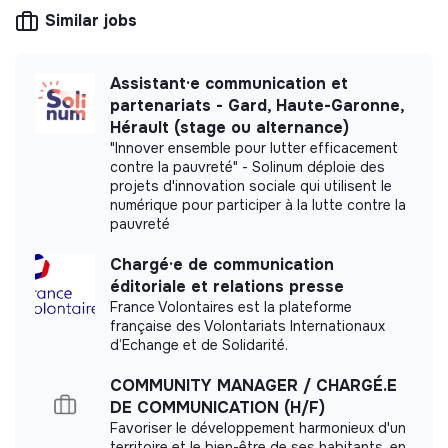
CSR consulting, training, raising awareness of
Similar jobs
transition issues, media, etc.
Assistant·e communication et
partenariats - Gard, Haute-Garonne,
More information
Hérault (stage ou alternance)
"Innover ensemble pour lutter efficacement
Website
Company
contre la pauvreté" - Solinum déploie des
projets d'innovation sociale qui utilisent le
Between 50 and 250
Arts and culture
numérique pour participer à la lutte contre la
employees
pauvreté
Chargé·e de communication
éditoriale et relations presse
France Volontaires est la plateforme
Impact study
française des Volontariats Internationaux
d’Echange et de Solidarité.
Gaîté Lyrique did not yet communicate its impact
measurement.
COMMUNITY MANAGER / CHARGÉ.E
DE COMMUNICATION (H/F)
Favoriser le développement harmonieux d'un
territoire et le bien-être de ses habitants, en