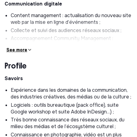
Communication digitale
Content management : actualisation du nouveau site
web par la mise en ligne d’événements ;
Collecte et suivi des audiences réseaux sociaux ;
Accompagnement Community Management :
Animation de la communauté, publication contenus
See more
sur les réseaux sociaux de la Gaîté + couverture
ponctuelle sur certains événements ;
Profile
Conception et envoi de newsletters spécifiques sur
Delight
Savoirs
Presse & médias
Expérience dans les domaines de la communication,
des industries créatives, des médias ou de la culture ;
Constitution des revues de presse et bilans
d’audiences ;
Logiciels : outils bureautique (pack office), suite
Google workshop et suite Adobe InDesign…) ;
Suivi des partenariats médias en fonction des
campagnes ;
Très bonne connaissance des réseaux sociaux, du
milieu des médias et de l’écosystème culturel ;
Constitution de fichiers de diffusion ciblée ;
Connaissance en photographie, vidéo est un plus
Mise à jour des bases de données (presse et