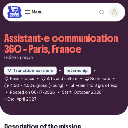
Menu
Assistant·e communication
360 - Paris, France
Gaîté Lyrique
💡
Transition partners
Internship
Paris, France
Arts and culture
No remote
4.50 - 4.50€ gross (Hourly)
From 1 to 3 yrs of exp.
Posted on 06-17-2026
Start: October 2026
> End: April 2027
Description of the mission