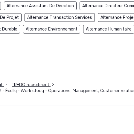
Alternance Assistant De Direction
Alternance Directeur Com
De Projet
Alternance Transaction Services
Alternance Proj
 Durable
Alternance Environnement
Alternance Humanitaire
it
>
FREDO recruitment
>
! - Écully - Work study - Operations, Management, Customer relation