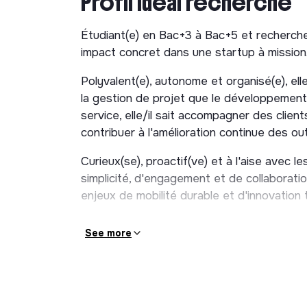
Profil idéal recherché
Clients
Étudiant(e) en Bac+3 à Bac+5 et recherche
Formation et suivi des clients sur les out
impact concret dans une startup à mission
Reporting pour optimisation du service
Polyvalent(e), autonome et organisé(e), elle/i
Création de contenu de communication a
la gestion de projet que le développement
Utilisateurs
service, elle/il sait accompagner des clien
Amélioration de process sur la platefo
contribuer à l'amélioration continue des ou
Gestion des tickets support de nos util
Curieux(se), proactif(ve) et à l'aise avec les
Récupérer les retours pour optimiser les
simplicité, d'engagement et de collaborati
Optimiser la compréhension du service e
enjeux de mobilité durable et d'innovation t
📍
Coordination de partenaires, des pre
See more
Lien avec les différentes parties prenan
Cadrage juridique avec les partenaires
Logistique matériel