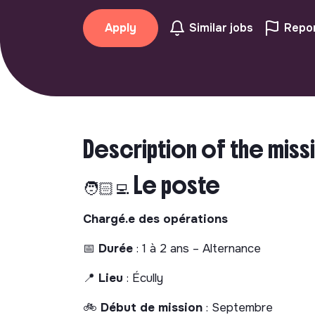
Apply
Similar jobs
Repor
Description of the miss
🧑🏻‍💻 Le poste
Chargé.e des opérations
📅
Durée
: 1 à 2 ans – Alternance
📍
Lieu
: Écully
🚲
Début de mission
: Septembre