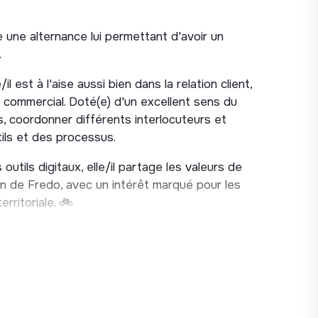
 une alternance lui permettant d'avoir un
ils (Back-Office Fredo, application, Stripe)
.
l est à l'aise aussi bien dans la relation client,
dapté pour booster utilisation du service
 commercial. Doté(e) d'un excellent sens du
ts, coordonner différents interlocuteurs et
rme de support
tils et des processus.
isateurs
 outils digitaux, elle/il partage les valeurs de
 outils
on de Fredo, avec un intérêt marqué pour les
t des outils (tuto, comm etc…)
erritoriale. 🚲
stataires et de nos clients
tes (maintenance, locations, tracking …)