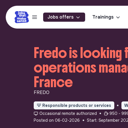
Jobs offers
Trainings
Fredo is looking 
operations manage
France
FREDO
💡
Responsible products or services
W
Occasional remote authorized
950 - 999
Posted on 06-02-2026
Start: September 20