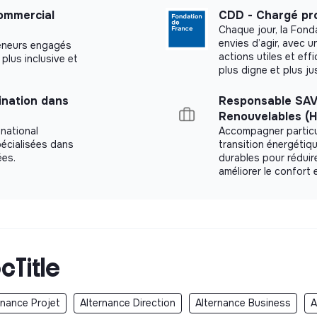
ommercial
CDD - Chargé pro
Chaque jour, la Fond
envies d’agir, avec u
eneurs engagés
actions utiles et eff
plus inclusive et
plus digne et plus ju
nation dans
Responsable SAV
Renouvelables (H
 national
Accompagner particul
pécialisées dans
transition énergétiq
ées.
durables pour réduir
améliorer le confort 
cTitle
rnance Projet
Alternance Direction
Alternance Business
A