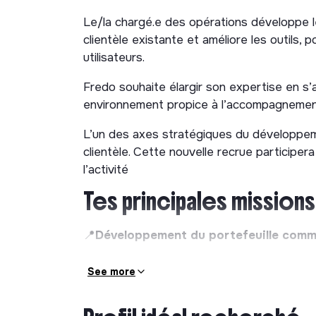
Le/la chargé.e des opérations développe le
clientèle existante et améliore les outils,
utilisateurs.
Fredo souhaite élargir son expertise en s’a
environnement propice à l’accompagnement 
L’un des axes stratégiques du développeme
clientèle. Cette nouvelle recrue particip
l’activité
Tes principales missions 
📍
Développement du portefeuille comm
Aide à la prospection régionale (segment 
See more
Construction d’expérimentation sur des c
📍
Accompagnement et suivi de la clientè