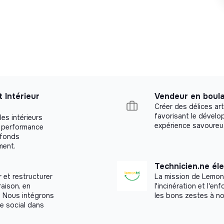
 Intérieur
Vendeur en boula
Créer des délices art
favorisant le dévelop
es intérieurs
expérience savoureu
et performance
afonds
ment.
Technicien.ne él
 et restructurer
La mission de Lemon 
raison, en
l'incinération et l'
s. Nous intégrons
les bons zestes à no
re social dans