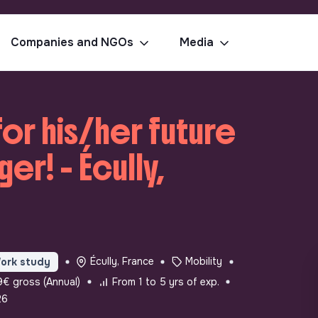
Companies and NGOs
Media
for his/her future
r! - Écully,
Écully, France
Mobility
ork study
€ gross (Annual)
From 1 to 5 yrs of exp.
26