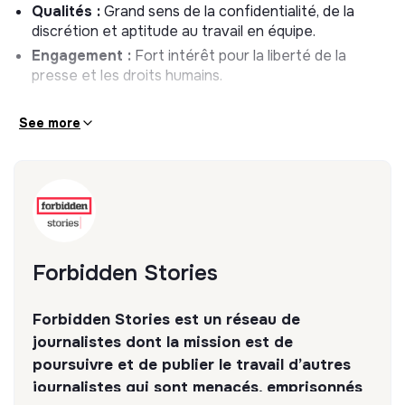
résultats du réseau.
Qualités :
Grand sens de la confidentialité, de la
discrétion et aptitude au travail en équipe.
Conditions du stage
Engagement :
Fort intérêt pour la liberté de la
presse et les droits humains.
Durée :
3 à 6 mois.
Début :
Fin avril / début mai 2026.
See more
Lieu :
Paris, avec télétravail possible (2 jours par
semaine).
Forbidden Stories
Forbidden Stories est un réseau de
journalistes dont la mission est de
poursuivre et de publier le travail d’autres
journalistes qui sont menacés, emprisonnés