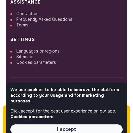
ASSISTANCE
Contact us
Frequently Asked Questions
Terms
SETTINGS
Languages or regions
Sitemap
Cookies parameters
We use cookies to be able to improve the platform
FOLLOW US
according to your usage and for marketing
purposes.
Click accept for the best user experience on our app.
Please note this job was posted over 60 days
© 2026 jobs that makesense.
Cookies parameters.
ago (04-02-2026) and may or may not have
expired.
I accept