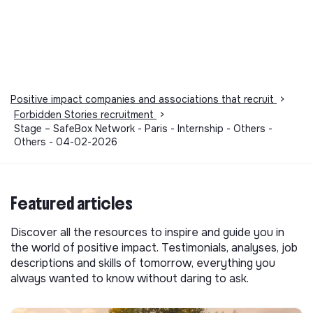
persons
Impact study
Positive impact companies and associations that recruit
>
Forbidden Stories did not yet communicate its
Forbidden Stories recruitment
>
impact measurement.
Stage – SafeBox Network - Paris - Internship - Others -
Others - 04-02-2026
Labels and certifications
Featured articles
This structure did not communicate to us the
Discover all the resources to inspire and guide you in
labels or certifications that it was able to obtain.
the world of positive impact. Testimonials, analyses, job
descriptions and skills of tomorrow, everything you
always wanted to know without daring to ask.
Documents