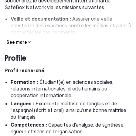
soutiendrez le développement international du
SafeBox Network via les missions suivantes :
Veille et documentation :
Assurer une veille
constante des exactions contre les médias et aider à
contacter les cas pertinents.
Recherche :
Effectuer des recherches
See more
approfondies sur les journalistes et les rédactions
identifiés.
Profile
Rédaction :
Rédiger des notes thématiques et
stratégiques sur la situation de la liberté de la presse
Profil recherché
dans le monde.
Formation :
Étudiant(e) en sciences sociales,
Cartographie :
Aider à identifier les ressources
relations internationales, droits humains ou
disponibles pour les journalistes en danger (manuels
coopération internationale.
de sécurité, helplines, etc.).
Langues :
Excellente maîtrise de l'anglais et de
Communication :
Participer au suivi des
l'espagnol (écrit et oral), ainsi qu'une bonne maîtrise
communications du SBN et à la mise à jour des
du français.
supports (présentations, brochures, kits de
communication).
Compétences :
Capacités d'analyse, de synthèse,
rigueur et sens de l'organisation.
Évaluation :
Appuyer le suivi et l’évaluation des