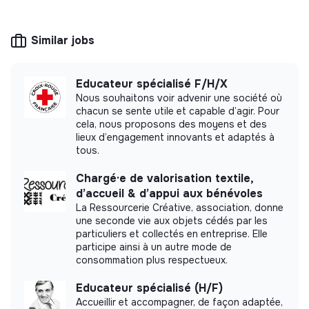
solidarity and social utility: its management is
(physiques, sensorielles, créatives…) en lien avec
democratic and participative, and its profit-
leurs besoins et envies
making potential is limited. It may be an
Similar jobs
association, cooperative, foundation, mutual or
Contribuer à l’élaboration et au suivi des projets
ESUS company.
personnalisés (observations, bilans, transmissions)
Assurer des transmissions fiables et participer à la
Educateur spécialisé F/H/X
communication avec l’équipe pluridisciplinaire et les
Nous souhaitons voir advenir une société où
familles
chacun se sente utile et capable d’agir. Pour
More information
cela, nous proposons des moyens et des
Veiller au bien-être, à la sécurité et à la qualité de vie
lieux d’engagement innovants et adaptés à
collective des résidents
tous.
Website
Foundation
Participer activement à la dynamique de l’unité et
Between 50 and 250
Handicap
aux projets de l’établissement
Chargé·e de valorisation textile,
employees
d’accueil & d’appui aux bénévoles
🎥 Si vous souhaitez en savoir plus sur le métier
La Ressourcerie Créative, association, donne
d'Accompagnant Éducatif et Social, découvrez nos
une seconde vie aux objets cédés par les
professionnels
en vidéo
👈
particuliers et collectés en entreprise. Elle
participe ainsi à un autre mode de
Impact study
consommation plus respectueux.
Fondation Perce Neige did not yet communicate
Educateur spécialisé (H/F)
its impact measurement.
Accueillir et accompagner, de façon adaptée,