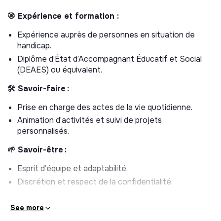
Des locaux neufs et lumineux, ouverts sur l'extérieur et
🎯 Expérience et formation :
au sein d'un village animé/vivant offrira un cadre de vie
Expérience auprès de personnes en situation de
agréable.
handicap.
Nous recrutons une équipe de professionnels engagés,
Diplôme d’État d’Accompagnant Éducatif et Social
motivés et animés par des valeurs humaines fortes.
(DEAES) ou équivalent.
👀 Et si on se rencontrait en vrai ?
🛠 Savoir-faire :
Plutôt qu'un processus classique, venez nous
Prise en charge des actes de la vie quotidienne.
rencontrer directement lors de notre
forum de
Animation d’activités et suivi de projets
recrutement
le jeudi 21 mai 2026 !
personnalisés.
👉 Pour vous inscrire et découvrir le projet :
c'est juste
🌱 Savoir-être :
ici
Esprit d’équipe et adaptabilité.
CE QUE NOUS VOUS PROPOSONS
Discrétion et respect de la confidentialité.
📋 Contrat :
CDI
See more
🕰
Début :
Septembre 2026