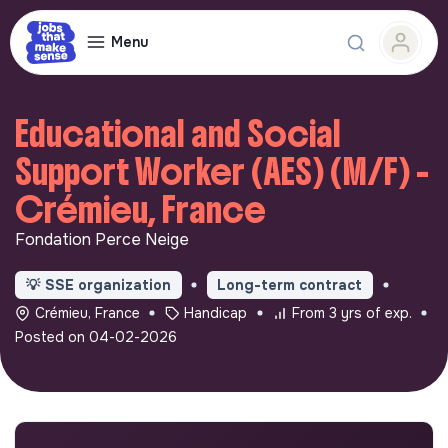
Menu
Educational and Social
Support Worker (AES) (M/F) -
Crémieu, France
Fondation Perce Neige
💡
SSE organization
Long-term contract
Crémieu, France
Handicap
From 3 yrs of exp.
Posted on 04-02-2026