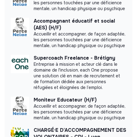
les personnes touchées par une déficience
mentale, un handicap physique ou psychique
Accompagnant éducatif et social
Labels and certifications
(AES) (H/F)
Accueillir et accompagner, de façon adaptée,
This structure did not communicate to us the
les personnes touchées par une déficience
mentale, un handicap physique ou psychique
labels or certifications that it was able to obtain.
Supercoach Freelance - Brétigny
Entreprise à mission et acteur clé dans le
domaine de l'inclusion, each One propose
une solution clé en main de recrutement et
Documents
de formation dédiée aux personnes
réfugiées et éloignées de l’emploi.
Did not yet add a transparency document.
Moniteur Educateur (H/F)
Accueillir et accompagner, de façon adaptée,
les personnes touchées par une déficience
mentale, un handicap physique ou psychique
CHARGÉ·E D’ACCOMPAGNEMENT DES
VOLONTAIRES - CDI - Lyon