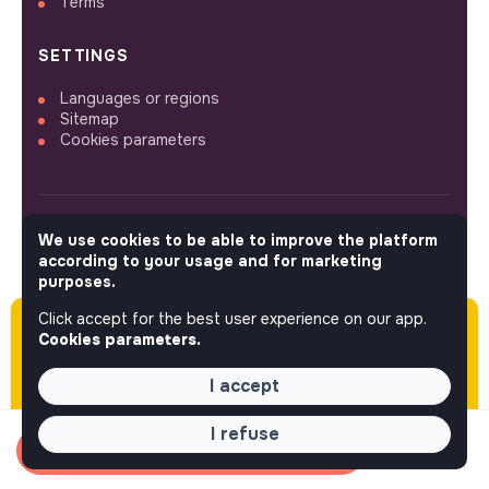
Terms
SETTINGS
Languages or regions
Sitemap
Cookies parameters
We use cookies to be able to improve the platform
FOLLOW US
according to your usage and for marketing
purposes.
Click accept for the best user experience on our app.
Please note this job was posted over 60 days
© 2026 jobs that makesense.
Cookies parameters.
ago (04-02-2026) and may or may not have
expired.
I accept
I refuse
Apply