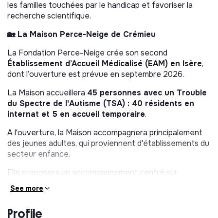
les familles touchées par le handicap et favoriser la
recherche scientifique.
🏡 La Maison Perce-Neige de Crémieu
La Fondation Perce-Neige crée son second
Établissement d’Accueil Médicalisé (EAM) en Isère
,
dont l’ouverture est prévue en septembre 2026.
La Maison accueillera
45 personnes avec un Trouble
du Spectre de l'Autisme (TSA) : 40 résidents en
internat et 5 en accueil temporaire
.
A l'ouverture, la Maison accompagnera principalement
des jeunes adultes, qui proviennent d'établissements du
secteur enfance.
Elle proposera un accompagnement centré sur
l'expression de leurs choix tout au long de leur vie en
See more
promouvant l'autodétermination et en leur donnant
accès à des moyens de communication alternatifs et
Profile
augmentés (CAA).