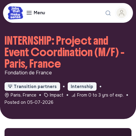
Menu
INTERNSHIP: Project and
Event Coordination (M/F) -
Paris, France
Fondation de France
💡
Transition partners
Internship
Paris, France
Impact
From 0 to 3 yrs of exp.
Posted on 05-07-2026