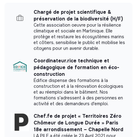
transition issues, media, etc.
Chargé de projet scientifique &
préservation de la biodiversité (H/F)
Cette association oeuvre pour la résilience
climatique et sociale en Martinique. Elle
More information
protège et restaure les écosystèmes marins
et côtiers, sensibilise le public et mobilise les
Website
Foundation
citoyens pour un avenir durable.
Between 250 and 2000
Impact
employees
Coordinateur.rice technique et
pédagogique de formation en éco-
construction
Édifice dispense des formations à la
construction et à la rénovation écologiques
Impact study
et au réemploi dans le bâtiment. Nos
formations s'adressent à des personnes en
Fondation de France did not yet communicate its
activité et des demandeurs d'emploi.
impact measurement.
Chef.fe de projet « Territoires Zéro
Chômeur de Longue Durée » Paris
18e arrondissement – Chapelle Nord
LA PILE a été créée le 23 Avril 2021 pour