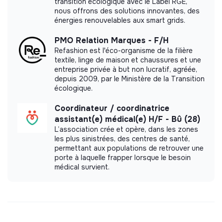
transition écologique avec le Label RGE,
nous offrons des solutions innovantes, des
Diversity & inclusion
énergies renouvelables aux smart grids.
Premises Accessibility
PMO Relation Marques - F/H
Diversity Assessment and Reporting
Refashion est l'éco-organisme de la filière
Salary Equity
textile, linge de maison et chaussures et une
entreprise privée à but non lucratif, agréée,
Intercultural Awareness Training
depuis 2009, par le Ministère de la Transition
Non-Discrimination Policies
écologique.
Inclusive Recruitment
Coordinateur / coordinatrice
assistant(e) médical(e) H/F - Bû (28)
Governance principles
L’association crée et opère, dans les zones
Feedback and Evaluation Systems
les plus sinistrées, des centres de santé,
permettant aux populations de retrouver une
Ethics and Conduct Charter
porte à laquelle frapper lorsque le besoin
Stakeholder Engagement
médical survient.
Documents