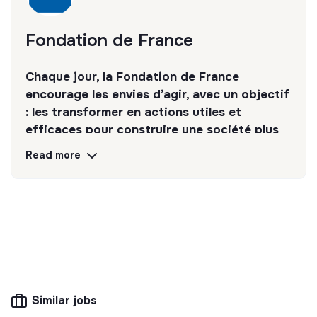
Objet du mail obligatoire : OFFRE DE STAGE AC
Fondation de France
⚠️ Merci de ne pas candidater via le lien ci-dessous
Toute candidature ne respectant pas ces consignes ne
Chaque jour, la Fondation de France
sera pas prise en compte.
encourage les envies d’agir, avec un objectif
: les transformer en actions utiles et
efficaces pour construire une société plus
digne et plus juste.
Read more
Discover
Follow
💡
Transition partners
The mission of this structure is to help
companies and citizens improve their
environmental and social impact. For example,
Similar jobs
CSR consulting, training, raising awareness of