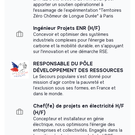
Labels and certifications
apporter un soutien opérationnel à
l'essaimage de l’expérimentation "Territoires
Zéro Chômeur de Longue Durée" à Paris
This structure did not communicate to us the
labels or certifications that it was able to obtain.
Ingénieur Projets ENR (H/F)
Concevoir et optimiser des systèmes
industriels complexes pour l'énergie bas
carbone et la mobilité durable, en s'appuyant
sur l'innovation et une démarche RSE.
Internal practices and policies
RESPONSABLE DU PÔLE
Benefits
DÉVELOPPEMENT DES RESSOURCES
Le Secours populaire s’est donné pour
Employee Representation Committees
mission d’agir contre la pauvreté et
Work Flexibility
l’exclusion sous ses formes, en France et
dans le monde.
Professional Training and Development
Chef(fe) de projets en électricité H/F
Value sharing
(H/F)
Concepteur et installateur en génie
Participatory Retirement Savings Plans
électrique, nous optimisons l'énergie des
Fair Compensation
entreprises et collectivités. Engagés dans la