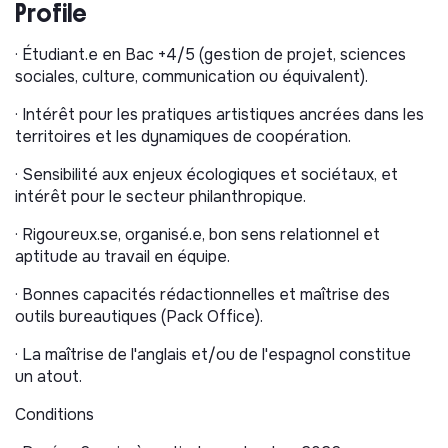
· l'appui à certains projets transversaux : système
Profile
d'information (migration vers un nouvel outil de suivi de
projets par exemple) et communication (cartographie
· Étudiant.e en Bac +4/5 (gestion de projet, sciences
des projets pour le site web par exemple) ;
sociales, culture, communication ou équivalent).
· la participation à la vie de l'équipe et aux tâches
· Intérêt pour les pratiques artistiques ancrées dans les
transversales pouvant nécessiter de l'aide.
territoires et les dynamiques de coopération.
💡 Objectif du stage : offrir une immersion concrète
· Sensibilité aux enjeux écologiques et sociétaux, et
dans la coordination de projets de l'axe Art Citoyen,
intérêt pour le secteur philanthropique.
avec apprentissage progressif des pratiques de
gestion, communication et mobilisation des acteurs.
· Rigoureux.se, organisé.e, bon sens relationnel et
aptitude au travail en équipe.
· Bonnes capacités rédactionnelles et maîtrise des
outils bureautiques (Pack Office).
· La maîtrise de l'anglais et/ou de l'espagnol constitue
un atout.
Conditions