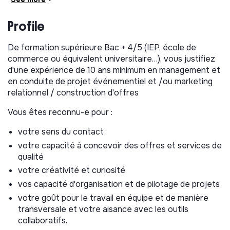
Vous concevez et déployez des formats innovants
favorisant l'intelligence collective, le partage
Profile
d'expériences et la co-construction entre
fondations abritées.
De formation supérieure Bac + 4/5 (IEP, école de
Vous veillez à faire vivre ces dynamiques dans la
commerce ou équivalent universitaire…), vous justifiez
durée, en assurant le suivi des mises en relation, en
d'une expérience de 10 ans minimum en management et
accompagnant leur activation et en valorisant les
en conduite de projet événementiel et /ou marketing
collaborations et projets qui en émergent.
relationnel / construction d'offres
Vous faites vivre les grand événements actuels
(Journée des fondations, journées entreprises,
Vous êtes reconnu-e pour :
familiales, écoles…)
Rendre lisible et structurer le parcours des
votre sens du contact
fondations
votre capacité à concevoir des offres et services de
Vous contribuez à formaliser et à rendre accessible
qualité
le cycle de vie des fondations abritées, de leur
votre créativité et curiosité
création à leur clôture, en structurant les temps
vos capacité d'organisation et de pilotage de projets
forts et en facilitant leur appropriation.
Vous permettez ainsi aux fondations de s'inscrire
votre goût pour le travail en équipe et de manière
pleinement dans les dispositifs proposés et de
transversale et votre aisance avec les outils
développer leur engagement dans la durée.
collaboratifs.