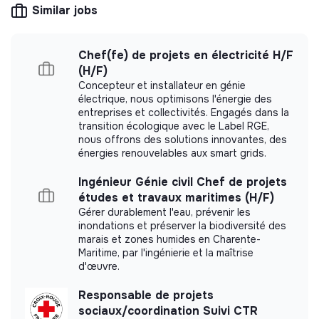
environmental and social impact. For example,
Similar jobs
CSR consulting, training, raising awareness of
transition issues, media, etc.
Chef(fe) de projets en électricité H/F
(H/F)
Concepteur et installateur en génie
électrique, nous optimisons l'énergie des
More information
entreprises et collectivités. Engagés dans la
transition écologique avec le Label RGE,
Website
Foundation
nous offrons des solutions innovantes, des
Between 250 and 2000
énergies renouvelables aux smart grids.
Impact
employees
Ingénieur Génie civil Chef de projets
études et travaux maritimes (H/F)
Gérer durablement l'eau, prévenir les
inondations et préserver la biodiversité des
Impact study
marais et zones humides en Charente-
Maritime, par l'ingénierie et la maîtrise
Fondation de France did not yet communicate its
d'œuvre.
impact measurement.
Responsable de projets
sociaux/coordination Suivi CTR