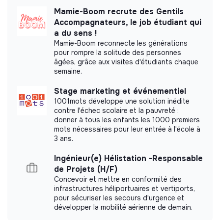
Fair Compensation
Mamie-Boom recrute des Gentils
Accompagnateurs, le job étudiant qui
Diversity & inclusion
a du sens !
Mamie-Boom reconnecte les générations
Premises Accessibility
pour rompre la solitude des personnes
Diversity Assessment and Reporting
âgées, grâce aux visites d'étudiants chaque
semaine.
Salary Equity
Intercultural Awareness Training
Stage marketing et événementiel
1001mots développe une solution inédite
Non-Discrimination Policies
contre l'échec scolaire et la pauvreté :
Inclusive Recruitment
donner à tous les enfants les 1000 premiers
mots nécessaires pour leur entrée à l'école à
Governance principles
3 ans.
Feedback and Evaluation Systems
Ingénieur(e) Hélistation -Responsable
de Projets (H/F)
Ethics and Conduct Charter
Concevoir et mettre en conformité des
Stakeholder Engagement
infrastructures héliportuaires et vertiports,
pour sécuriser les secours d'urgence et
développer la mobilité aérienne de demain.