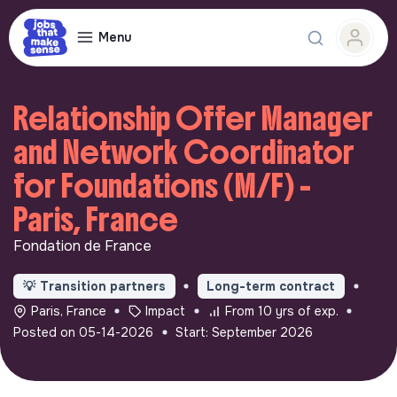
Menu
Relationship Offer Manager
and Network Coordinator
for Foundations (M/F) -
Paris, France
Fondation de France
💡
Transition partners
Long-term contract
Paris, France
Impact
From 10 yrs of exp.
Posted on 05-14-2026
Start: September 2026