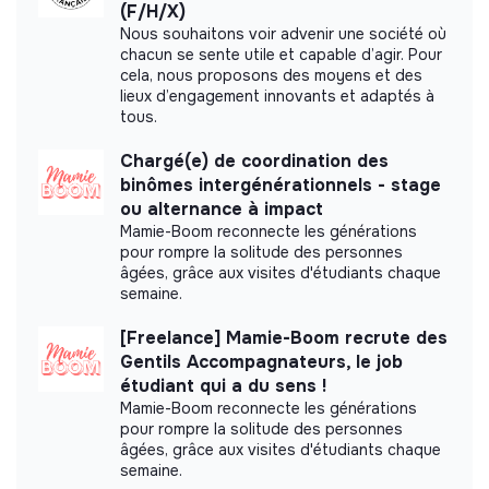
(F/H/X)
Nous souhaitons voir advenir une société où
Labels and certifications
chacun se sente utile et capable d’agir. Pour
cela, nous proposons des moyens et des
lieux d’engagement innovants et adaptés à
This structure did not communicate to us the
tous.
labels or certifications that it was able to obtain.
Chargé(e) de coordination des
binômes intergénérationnels - stage
ou alternance à impact
Mamie-Boom reconnecte les générations
Internal practices and policies
pour rompre la solitude des personnes
âgées, grâce aux visites d'étudiants chaque
Benefits
semaine.
Employee Representation Committees
[Freelance] Mamie-Boom recrute des
Work Flexibility
Gentils Accompagnateurs, le job
Professional Training and Development
étudiant qui a du sens !
Mamie-Boom reconnecte les générations
pour rompre la solitude des personnes
Value sharing
âgées, grâce aux visites d'étudiants chaque
semaine.
Participatory Retirement Savings Plans