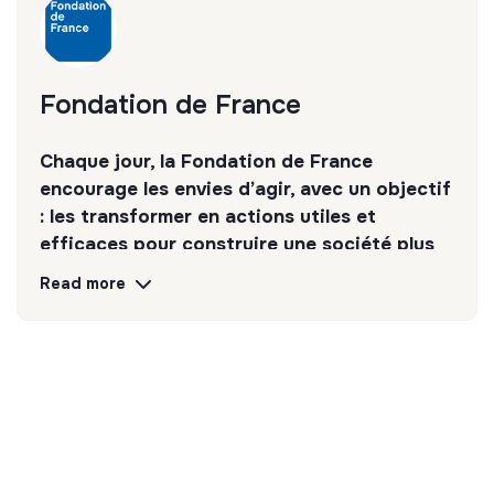
Fondation de France
Chaque jour, la Fondation de France
encourage les envies d’agir, avec un objectif
: les transformer en actions utiles et
efficaces pour construire une société plus
digne et plus juste.
Read more
Discover
Follow
💡
Transition partners
The mission of this structure is to help
companies and citizens improve their