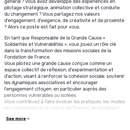
général ? Vous avez développé des expériences en
pilotage stratégique, animation collective et conduite
du changement ? Vous partagez nos valeurs
d'engagement, d'exigence, de créativité et de proximité
? Alors ce poste est fait pour vous.
En tant que Responsable de la Grande Cause «
Solidarités et Vulnérabilités », vous jouez un rôle clé
dans la transformation des missions sociales de la
Fondation de France.
Vous pilotez une grande cause conçue comme un
espace collectif de réflexion, d'expérimentation et
d'action, visant à renforcer la cohésion sociale, soutenir
les dynamiques associatives et encourager
l'engagement citoyen, en particulier auprès des
personnes vulnérables ou isolées.
Vous contribuez à faire évoluer les pratiques, les modes
de coopération et la culture de l'impact, en mobilisant
un écosystème d'acteurs (fondations abritées,
See more
associations, partenaires institutionnels) à l'échelle
locale, nationale et internationale.