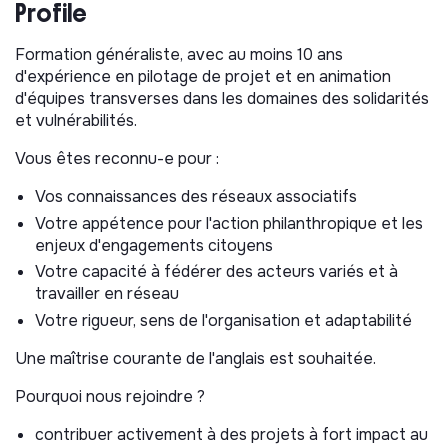
Profile
Vos missions
Formation généraliste, avec au moins 10 ans
Définir et piloter la stratégie de la Grande Cause
d'expérience en pilotage de projet et en animation
Solidarités et Vulnérabilités
d'équipes transverses dans les domaines des solidarités
et vulnérabilités.
Élaborer la stratégie et les priorités dans une logique
de co-construction avec les parties prenantes
Vous êtes reconnu-e pour :
(fondations abritées, porteurs de projets, bénévoles,
personnes concernées…)
Vos connaissances des réseaux associatifs
Structurer et piloter sa mise en œuvre dans une
Votre appétence pour l'action philanthropique et les
démarche d'amélioration continue, en garantissant
enjeux d'engagements citoyens
cohérence, impact et innovation
Votre capacité à fédérer des acteurs variés et à
Mettre en place des outils d'évaluation de l'impact
travailler en réseau
(théorie du changement, cycles pluriannuels)
Votre rigueur, sens de l'organisation et adaptabilité
Animer la gouvernance (fondations abritées, experts
Une maîtrise courante de l'anglais est souhaitée.
bénévoles)
Définir et suivre le budget
Pourquoi nous rejoindre ?
Animer une dynamique collective transverse
contribuer activement à des projets à fort impact au