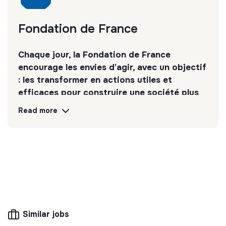
Fondation de France
Chaque jour, la Fondation de France
encourage les envies d’agir, avec un objectif
: les transformer en actions utiles et
efficaces pour construire une société plus
digne et plus juste.
Read more
Discover
Follow
💡
Transition partners
The mission of this structure is to help
companies and citizens improve their
environmental and social impact. For example,
Similar jobs
CSR consulting, training, raising awareness of