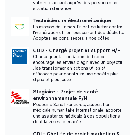
valeurs d'accueil auprès des personnes en
Labels and certifications
situation d'errance.
This structure did not communicate to us the
Technicien.ne électromécanique
labels or certifications that it was able to obtain.
La mission de Lemon Tri est de lutter contre
l'incinération et l'enfouissement des déchets.
Adoptez les bons zestes à nos côtés !
CDD - Chargé projet et support H/F
Internal practices and policies
Chaque jour, la Fondation de France
encourage les envies d’agir, avec un objectif
Benefits
: les transformer en actions utiles et
efficaces pour construire une société plus
Employee Representation Committees
digne et plus juste.
Work Flexibility
Stagiaire - Projet de santé
Professional Training and Development
environnementale F/H
Médecins Sans Frontières, association
Value sharing
médicale humanitaire internationale, apporte
une assistance médicale à des populations
Participatory Retirement Savings Plans
dont la vie est menacée.
Fair Compensation
CDI - Chef.fe de projet marketing &