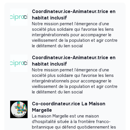
transition issues, media, etc.
Coordinateur.ice-Animateur.trice en
habitat inclusif
Notre mission permet l’émergence d’une
société plus solidaire qui favorise les liens
More information
intergénérationnels pour accompagner le
vieillissement de la population et agir contre
Website
Foundation
le délitement du lien social
Between 250 and 2000
Impact
employees
Coordinateur.ice-Animateur.trice en
habitat inclusif
Notre mission permet l’émergence d’une
société plus solidaire qui favorise les liens
intergénérationnels pour accompagner le
Impact study
vieillissement de la population et agir contre
le délitement du lien social
Fondation de France did not yet communicate its
impact measurement.
Co-coordinateur.rice La Maison
Margelle
La maison Margelle est une maison
d'hospitalité située à la frontière franco-
britannique qui défend quotidiennement les