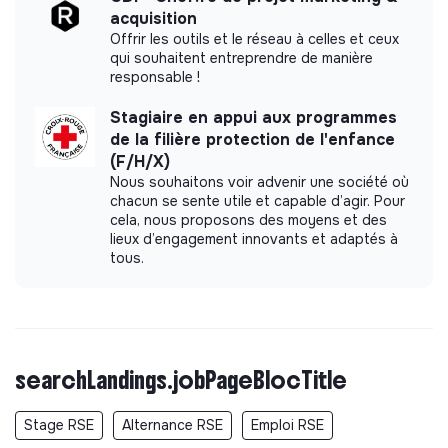
acquisition
Diversity & inclusion
Offrir les outils et le réseau à celles et ceux
qui souhaitent entreprendre de manière
Premises Accessibility
responsable !
Diversity Assessment and Reporting
Salary Equity
Stagiaire en appui aux programmes
de la filière protection de l'enfance
Intercultural Awareness Training
(F/H/X)
Non-Discrimination Policies
Nous souhaitons voir advenir une société où
Inclusive Recruitment
chacun se sente utile et capable d’agir. Pour
cela, nous proposons des moyens et des
lieux d’engagement innovants et adaptés à
Governance principles
tous.
Feedback and Evaluation Systems
Ethics and Conduct Charter
Stakeholder Engagement
searchLandings.jobPageBlocTitle
Stage RSE
Alternance RSE
Emploi RSE
Documents