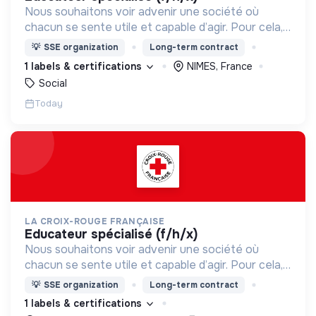
Nous souhaitons voir advenir une société où
chacun se sente utile et capable d’agir. Pour cela,
nous proposons des moyens et des lieux
💡
SSE organization
Long-term contract
d’engagement innovants et adaptés à tous.
1 labels & certifications
NIMES, France
Social
Today
LA CROIX-ROUGE FRANÇAISE
educateur spécialisé (f/h/x)
Nous souhaitons voir advenir une société où
chacun se sente utile et capable d’agir. Pour cela,
nous proposons des moyens et des lieux
💡
SSE organization
Long-term contract
d’engagement innovants et adaptés à tous.
1 labels & certifications