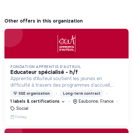
Other offers in this organization
FONDATION APPRENTIS D'AUTEUIL
educateur spécialisé - h/f
Apprentis d'Auteuil soutient les jeunes en
difficulté à travers des programmes d’accueil,
d’éducation, de formation et d’insertion pour leur
💡
SSE organization
Long-term contract
permettre de devenir des hommes et des femmes
1 labels & certifications
Eaubonne, France
debout.
Social
Today