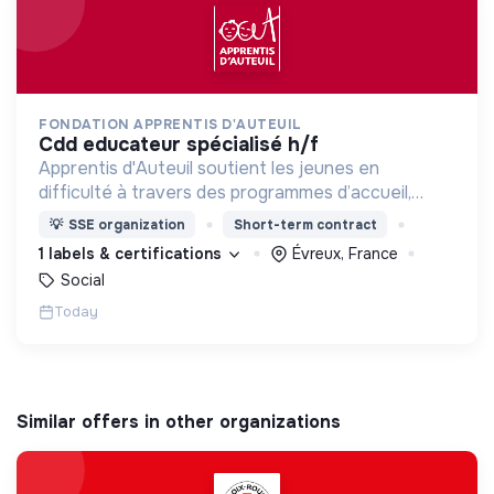
FONDATION APPRENTIS D'AUTEUIL
cdd educateur spécialisé h/f
Apprentis d'Auteuil soutient les jeunes en
difficulté à travers des programmes d’accueil,
d’éducation, de formation et d’insertion pour leur
💡
SSE organization
Short-term contract
permettre de devenir des hommes et des femmes
1 labels & certifications
Évreux, France
debout.
Social
Today
Similar offers in other organizations