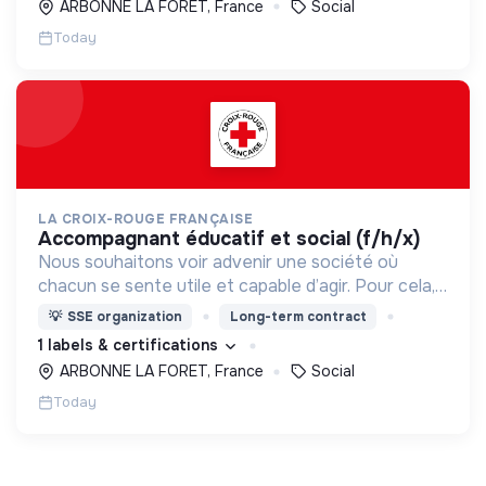
ARBONNE LA FORET, France
Social
Today
LA CROIX-ROUGE FRANÇAISE
accompagnant éducatif et social (f/h/x)
Nous souhaitons voir advenir une société où
chacun se sente utile et capable d’agir. Pour cela,
nous proposons des moyens et des lieux
💡
SSE organization
Long-term contract
d’engagement innovants et adaptés à tous.
1 labels & certifications
ARBONNE LA FORET, France
Social
Today