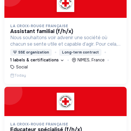
LA CROIX-ROUGE FRANÇAISE
assistant familial (f/h/x)
Nous souhaitons voir advenir une société où
chacun se sente utile et capable d’agir. Pour cela,
nous proposons des moyens et des lieux
💡
SSE organization
Long-term contract
d’engagement innovants et adaptés à tous.
1 labels & certifications
NIMES, France
Social
Today
LA CROIX-ROUGE FRANÇAISE
educateur spécialisé (f/h/x)