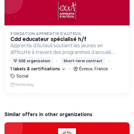
FONDATION APPRENTIS D'AUTEUIL
cdd educateur spécialisé h/f
Apprentis d'Auteuil soutient les jeunes en
difficulté à travers des programmes d’accueil,
d’éducation, de formation et d’insertion pour leur
💡
SSE organization
Short-term contract
permettre de devenir des hommes et des femmes
1 labels & certifications
Évreux, France
debout.
Social
Yesterday
Similar offers in other organizations