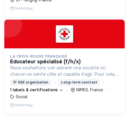
Yesterday
LA CROIX-ROUGE FRANÇAISE
educateur spécialisé (f/h/x)
Nous souhaitons voir advenir une société où
chacun se sente utile et capable d’agir. Pour cela,
nous proposons des moyens et des lieux
💡
SSE organization
Long-term contract
d’engagement innovants et adaptés à tous.
1 labels & certifications
NIMES, France
Social
Yesterday