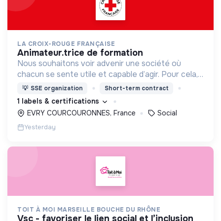
LA CROIX-ROUGE FRANÇAISE
animateur.trice de formation
Nous souhaitons voir advenir une société où
chacun se sente utile et capable d’agir. Pour cela,
nous proposons des moyens et des lieux
💡
SSE organization
Short-term contract
d’engagement innovants et adaptés à tous.
1 labels & certifications
EVRY COURCOURONNES, France
Social
Yesterday
TOIT À MOI MARSEILLE BOUCHE DU RHÔNE
vsc - favoriser le lien social et l’inclusion