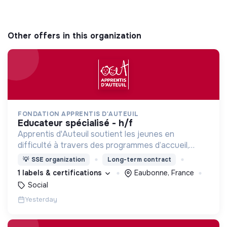
Other offers in this organization
FONDATION APPRENTIS D'AUTEUIL
educateur spécialisé - h/f
Apprentis d'Auteuil soutient les jeunes en
difficulté à travers des programmes d’accueil,
d’éducation, de formation et d’insertion pour leur
💡
SSE organization
Long-term contract
permettre de devenir des hommes et des femmes
1 labels & certifications
Eaubonne, France
debout.
Social
Yesterday