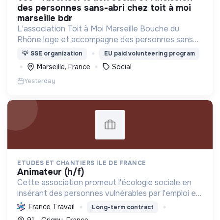
des personnes sans-abri chez toit à moi
marseille bdr
L'association Toit à Moi Marseille Bouche du
Rhône loge et accompagne des personnes sans
abris vers un avenir sans rue.
💡
SSE organization
EU paid volunteering program
Marseille, France
Social
Yesterday
ETUDES ET CHANTIERS ILE DE FRANCE
animateur (h/f)
Cette association promeut l'écologie sociale en
insérant des personnes vulnérables par l'emploi et
des projets d'intérêt collectif, améliorant le cadre
France Travail
Long-term contract
de vie et formant aux métiers verts, pour une tr...
91 - Grigny, France