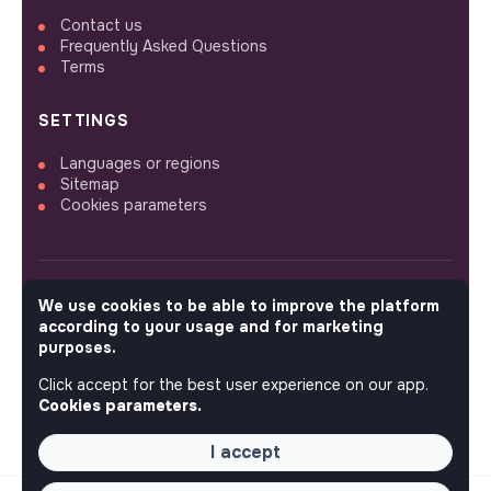
Contact us
Frequently Asked Questions
Terms
SETTINGS
Languages or regions
Sitemap
Cookies parameters
We use cookies to be able to improve the platform
FOLLOW US
according to your usage and for marketing
purposes.
Click accept for the best user experience on our app.
© 2026 jobs that makesense.
Cookies parameters.
I accept