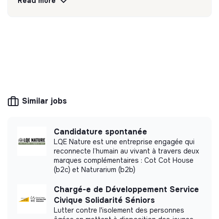
Read more
💡
SSE organization
This structure is based on a principle of
solidarity and social utility: its management is
democratic and participative, and its profit-
making potential is limited. It may be an
association, cooperative, foundation, mutual or
ESUS company.
Similar jobs
Candidature spontanée
LQE Nature est une entreprise engagée qui
More information
reconnecte l’humain au vivant à travers deux
marques complémentaires : Cot Cot House
Website
Nonprofit organization
(b2c) et Naturarium (b2b)
Between 15 and 50
Agriculture
Chargé-e de Développement Service
persons
Civique Solidarité Séniors
Lutter contre l'isolement des personnes