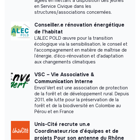
âgées en mettant à disposition des jeunes
en Service Civique dans les
structures/associations concernées.
Impact study
Conseiller.e rénovation énergétique
FNCUMA did not yet communicate its impact
de l'habitat
measurement.
L’ALEC POLD œuvre pour la transition
écologique via la sensibilisation, le conseil et
l'accompagnement en matière de maîtrise de
l’énergie, d’éco-rénovation et d'adaptation
aux changements climatiques
Labels and certifications
VSC – Vie Associative &
This structure did not communicate to us the
Communication Interne
labels or certifications that it was able to obtain.
Envol Vert est une association de protection
de la forêt et de développement rural. Depuis
2011, elle lutte pour la préservation de la
forêt et de la biodiversité en Colombie au
Pérou et en France
Documents
Unis-Cité recrute un.e
Coordinateur.rice d’équipes et de
Did not yet add a transparency document.
projets Pour son antenne du Rhône