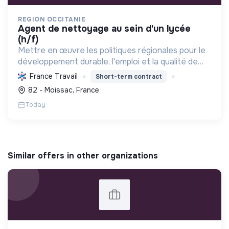
REGION OCCITANIE
agent de nettoyage au sein d'un lycée
(h/f)
Mettre en œuvre les politiques régionales pour le
développement durable, l'emploi et la qualité de
vie, en s'engageant pour une Occitanie pionnière
France Travail
Short-term contract
en transition écologique et sociale.
82 - Moissac, France
Today
Similar offers in other organizations