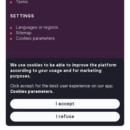
Terms
SETTINGS
Languages or regions
Sitemap
Cookies parameters
We use cookies to be able to improve the platform
FOLLOW US
according to your usage and for marketing
purposes.
Click accept for the best user experience on our app.
© 2026 jobs that makesense.
Cookies parameters.
I accept
I refuse