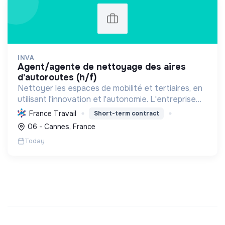
INVA
agent/agente de nettoyage des aires
d'autoroutes (h/f)
Nettoyer les espaces de mobilité et tertiaires, en
utilisant l'innovation et l'autonomie. L'entreprise
s'engage activement pour l'insertion et le
France Travail
Short-term contract
développement des compétences, contribuant à
06 - Cannes, France
un avenir...
Today