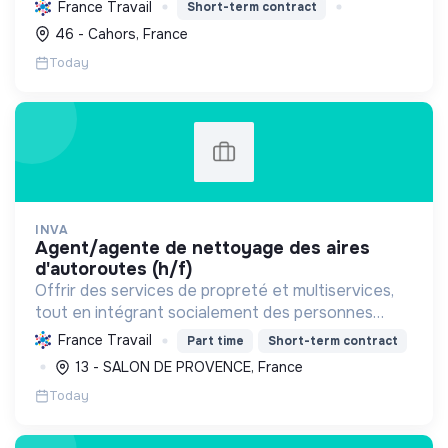
en valorisant la culture et le patrimoine.
France Travail
Short-term contract
46 - Cahors, France
Today
INVA
agent/agente de nettoyage des aires
d'autoroutes (h/f)
Offrir des services de propreté et multiservices,
tout en intégrant socialement des personnes
éloignées de l'emploi et en œuvrant pour la
France Travail
Part time
Short-term contract
transition écologique des infrastructures.
13 - SALON DE PROVENCE, France
Today