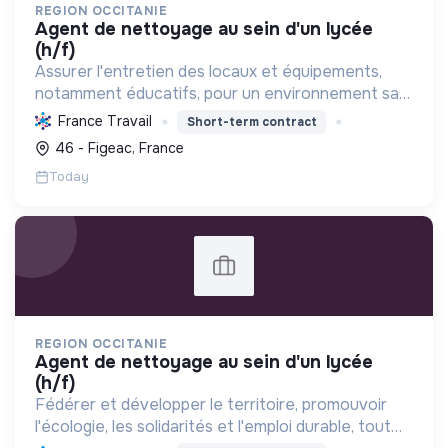
REGION OCCITANIE
agent de nettoyage au sein d'un lycée
(h/f)
Assurer l'entretien des locaux et équipements,
notamment éducatifs, pour un environnement sain
et propice au bien-être. Contribuer à la gestion
France Travail
Short-term contract
des ressources et à la durabilité des
46 - Figeac, France
infrastructures.
Today
REGION OCCITANIE
agent de nettoyage au sein d'un lycée
(h/f)
Fédérer et développer le territoire, promouvoir
l'écologie, les solidarités et l'emploi durable, tout