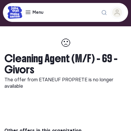
Menu
🙁
Cleaning Agent (M/F) - 69 -
Givors
The offer from
ETANEUF PROPRETE
is no longer
available
Other offers in this organization