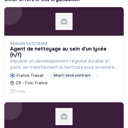
REGION OCCITANIE
agent de nettoyage au sein d'un lycée
(h/f)
Impulser un développement régional durable et
juste, en transformant le territoire pour le rendre
résilient et leader en énergie positive d'ici 2050.
France Travail
Short-term contract
09 - Foix, France
Today