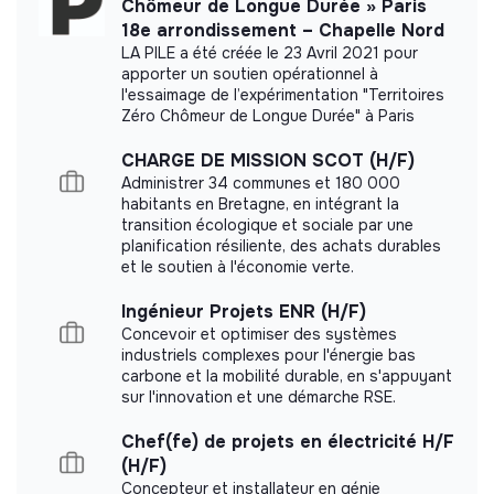
Chômeur de Longue Durée » Paris
Être en appui de la conception des collections Micro-
18e arrondissement – Chapelle Nord
Folie du Cube Garges
LA PILE a été créée le 23 Avril 2021 pour
apporter un soutien opérationnel à
Suivre et évaluer le projet : créer les outils de
l'essaimage de l’expérimentation "Territoires
Labels and certifications
gestion de planning, remontée d’indicateurs et
Zéro Chômeur de Longue Durée" à Paris
reporting réguliers
This structure did not communicate to us the
CHARGE DE MISSION SCOT (H/F)
Champ relationnel
:
labels or certifications that it was able to obtain.
Administrer 34 communes et 180 000
habitants en Bretagne, en intégrant la
Interne :
Rattaché à l'équipe de diffusion artistique, le
transition écologique et sociale par une
poste requiert de travailler en transverse avec les
planification résiliente, des achats durables
équipes de programmation (spectacle vivant, arts
et le soutien à l'économie verte.
visuels et numériques, pratiques artistiques et
Internal practices and policies
culturelles, éducation numérique), et l’équipe relations
Ingénieur Projets ENR (H/F)
avec les publics.
Benefits
Concevoir et optimiser des systèmes
industriels complexes pour l'énergie bas
Externe :
Au contact systématique des publics, en lien
Employee Representation Committees
carbone et la mobilité durable, en s'appuyant
avec l’écosystème local (associations, établissements
sur l'innovation et une démarche RSE.
scolaires, centres sociaux-culturels, etc.)
Value sharing
Chef(fe) de projets en électricité H/F
(H/F)
Diversity & inclusion
Concepteur et installateur en génie