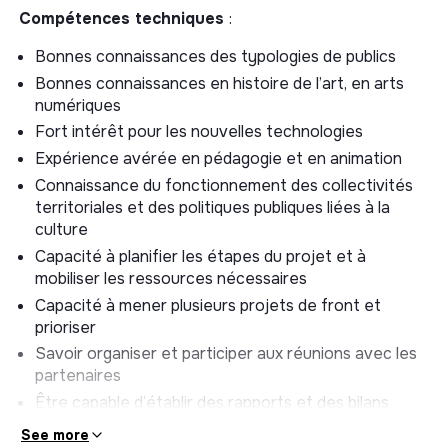
Compétences techniques
:
Âge : Avoir au moins 26 ans,
Bonnes connaissances des typologies de publics
Statut d'Emploi : Être sans emploi ou bénéficier d'un
Bonnes connaissances en histoire de l’art, en arts
contrat aidé,
numériques
Lieu de Résidence : Résider dans un Quartier
Fort intérêt pour les nouvelles technologies
Prioritaire de la Politique de la Ville (QPV) ou dans un
Expérience avérée en pédagogie et en animation
autre territoire prioritaire défini par le contrat de
Connaissance du fonctionnement des collectivités
ville.
territoriales et des politiques publiques liées à la
Le/la Chargé·e de projet Micro-Folie est avant tout
culture
un·e médiateur·ice–concepteur·ice qui consacre environ
Capacité à planifier les étapes du projet et à
70 % de son temps à l’animation des publics et 30 % à la
mobiliser les ressources nécessaires
conception et au développement des projets.
Capacité à mener plusieurs projets de front et
prioriser
L'enjeu principal de ce poste est de toucher des
Savoir organiser et participer aux réunions avec les
publics aussi diversifiés
(familles, groupes scolaires,
partenaires
associations, jeunes, etc.)
que possible, de fédérer
les acteurs locaux et faire rayonner sur le
Être capable d’établir des rapports et des bilans
territoire les actions éducatives et culturelles
d’activités
See more
dédiées au numérique, notamment au travers du