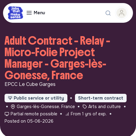
Menu
Adult Contract – Relay –
Micro-Folie Project
Manager - Garges-lès-
Gonesse, France
EPCC Le Cube Garges
💡
Public service or utility
Short-term contract
Garges-lès-Gonesse, France
Arts and culture
Partial remote possible
From 1 yrs of exp.
Posted on 05-06-2026