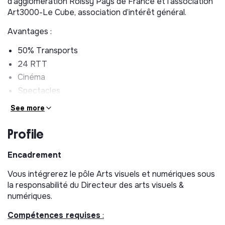
d’agglomération Roissy Pays de France et l’association
Art3000-Le Cube, association d’intérêt général.
Avantages :
50% Transports
24 RTT
Cinéma
Spectacles
Enseignement artistique
See more
Mutuelle Alan Green
Profile
Missions proposées :
Encadrement
Le Cube Garges recrute un.e
Chargé.e de projet
Micro-Folie du Cube Garges,
en
contrat adulte-relais,
Vous intégrerez le pôle Arts visuels et numériques sous
au sein du pôle Arts Visuels et Numériques.
la responsabilité du Directeur des arts visuels &
numériques.
Conditions d’emploi :
Le candidat au contrat Adulte-
Relais doit remplir cumulativement les trois conditions
Compétences requises
:
suivantes :