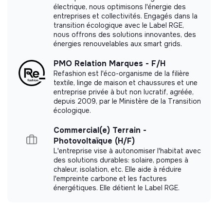
électrique, nous optimisons l'énergie des
Premises Accessibility
Salary Equity
entreprises et collectivités. Engagés dans la
Balanced Representation
transition écologique avec le Label RGE,
nous offrons des solutions innovantes, des
Governance principles
énergies renouvelables aux smart grids.
Team Autonomy
PMO Relation Marques - F/H
Refashion est l'éco-organisme de la filière
Organizational Flexibility and Adaptation
textile, linge de maison et chaussures et une
Collaborative Project Management
entreprise privée à but non lucratif, agréée,
depuis 2009, par le Ministère de la Transition
écologique.
Commercial(e) Terrain -
Photovoltaïque (H/F)
Documents
L'entreprise vise à autonomiser l'habitat avec
des solutions durables: solaire, pompes à
Did not yet add a transparency document.
chaleur, isolation, etc. Elle aide à réduire
l'empreinte carbone et les factures
énergétiques. Elle détient le Label RGE.