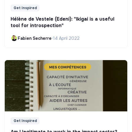
Get Inspired
Hélène de Vestele (Edeni): "Ikigai is a useful
tool for introspection"
Fabien Secherre
•
14 April 2022
Get Inspired
Am I legitimate to work in the impact sector?