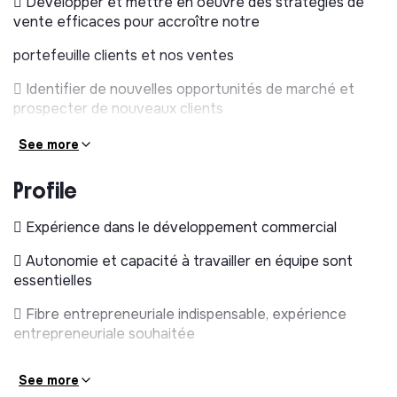
 Développer et mettre en oeuvre des stratégies de
vente efficaces pour accroître notre
portefeuille clients et nos ventes
 Identifier de nouvelles opportunités de marché et
prospecter de nouveaux clients
 Collaborer avec l’équipe de direction pour optimiser
See more
les offres et les services
Profile
 Suivre et analyser les performances commerciales
pour atteindre les objectifs fixés
 Expérience dans le développement commercial
 Participer à moyen terme à la constitution et à la
 Autonomie et capacité à travailler en équipe sont
gestion d’une équipe, avec des perspectives
essentielles
d’intégration de stagiaires, d’alternants dans un premier
 Fibre entrepreneuriale indispensable, expérience
temps puis d’une équipe commerciale
entrepreneuriale souhaitée
See more