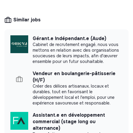
The mission of this structure is to help
companies and citizens improve their
environmental and social impact. For example,
Similar jobs
CSR consulting, training, raising awareness of
transition issues, media, etc.
Gérant.e Indépendant.e (Aude)
Cabinet de recrutement engagé, nous vous
mettons en relation avec des organisations
soucieuses de leurs impacts, afin d'œuvrer
More information
ensemble pour un futur souhaitable.
Website
Company
Vendeur en boulangerie-pâtisserie
< 15 persons
Energy
(H/F)
Créer des délices artisanaux, locaux et
durables, tout en favorisant le
développement local et l'emploi, pour une
expérience savoureuse et responsable.
Impact study
Assistant.e en développement
Enkel-Sensors did not yet communicate its impact
commercial (stage long ou
measurement.
alternance)