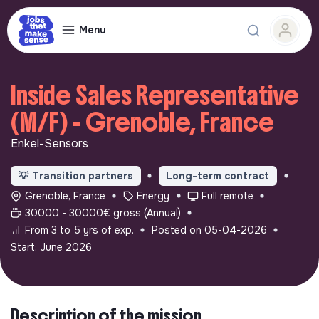
Menu
Inside Sales Representative
(M/F) - Grenoble, France
Enkel-Sensors
💡
Transition partners
Long-term contract
Grenoble, France
Energy
Full remote
30000 - 30000€ gross (Annual)
From 3 to 5 yrs of exp.
Posted on 05-04-2026
Start: June 2026
Description of the mission