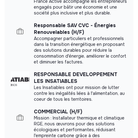
France Active accompagne les entrepreneurs
engagés pour bâtir une économie et une
société plus inclusive et plus durable.
Responsable SAV CVC - Énergies
Labels and certifications
Renouvelables (H/F)
This structure did not communicate to us the
Accompagner particuliers et professionnels
dans la transition énergétique en proposant
labels or certifications that it was able to obtain.
des solutions durables pour réduire la
consommation d'énergie, améliorer le confort
et diminuer les factures.
RESPONSABLE DEVELOPPEMENT
Documents
LES INSATIABLES
Les Insatiables ont pour mission de lutter
Did not yet add a transparency document.
contre les inégalités liées à l'alimentation, au
coeur de tous les territoires.
COMMERCIAL (H/F)
Mission : Installateur thermique et climatique
RGE, nous œuvrons pour des solutions
écologiques et performantes, réduisant
l'empreinte carbone grâce à des