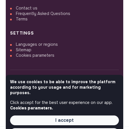
Contact us
Frequently Asked Questions
Terms
SETTINGS
Languages or regions
Sitemap
Cookies parameters
We use cookies to be able to improve the platform
FOLLOW US
according to your usage and for marketing
purposes.
Click accept for the best user experience on our app.
© 2026 jobs that makesense.
Cookies parameters.
I accept