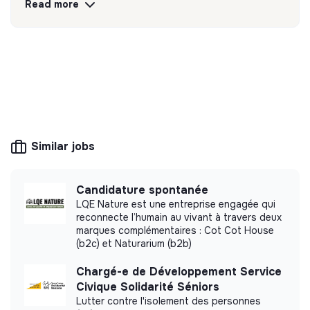
Read more
💡
Responsible products or services
The company's mission is to design eco-
responsible products and services aligned with
the needs of the ecological transformation.
Similar jobs
More information
Candidature spontanée
Website
Company
LQE Nature est une entreprise engagée qui
reconnecte l’humain au vivant à travers deux
< 15 persons
Energy
marques complémentaires : Cot Cot House
(b2c) et Naturarium (b2b)
Chargé-e de Développement Service
Civique Solidarité Séniors
Impact study
Lutter contre l'isolement des personnes