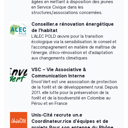
âgées en mettant à disposition des jeunes
Eclipse did not yet communicate its impact
en Service Civique dans les
measurement.
structures/associations concernées.
Conseiller.e rénovation énergétique
de l'habitat
L’ALEC POLD œuvre pour la transition
Labels and certifications
écologique via la sensibilisation, le conseil et
l'accompagnement en matière de maîtrise de
This structure did not communicate to us the
l’énergie, d’éco-rénovation et d'adaptation
aux changements climatiques
labels or certifications that it was able to obtain.
VSC – Vie Associative &
Communication Interne
Envol Vert est une association de protection
de la forêt et de développement rural. Depuis
Documents
2011, elle lutte pour la préservation de la
forêt et de la biodiversité en Colombie au
Did not yet add a transparency document.
Pérou et en France
Unis-Cité recrute un.e
Coordinateur.rice d’équipes et de
projets Pour son antenne du Rhône