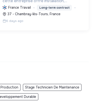
cette entreprise offre installation,
maintenance et dépannage 24/7 pour pro.
France Travail
Long-term contract
Elle intègre des solutions durables
37 - Chambray-lès-Tours, France
(photovoltaïque, IRVE) et a le Label RGE.
6 days ago
 Production
Stage Technicien De Maintenance
Developpement Durable