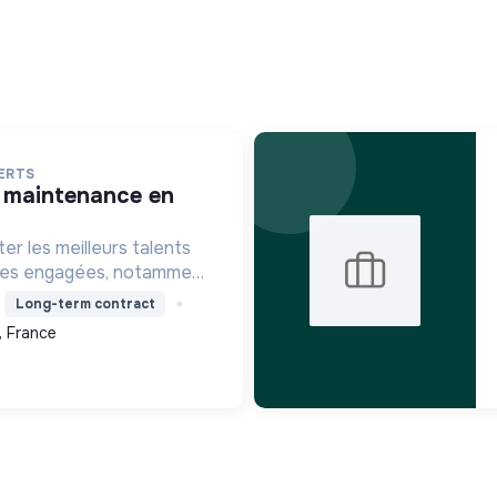
ERTS
er les meilleurs talents
ises engagées, notamment
'économie circulaire et
Long-term contract
ielle, afin de soutenir leur
, France
.