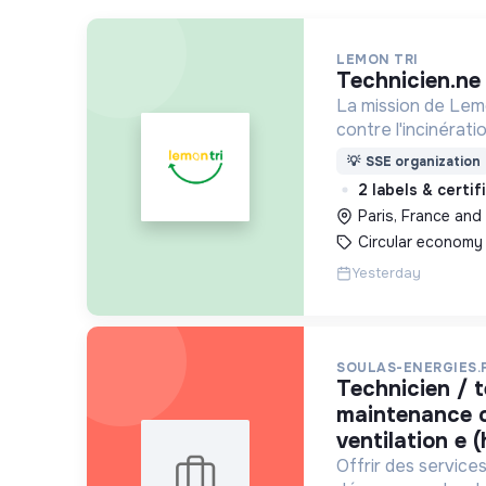
LEMON TRI
technicien.n
La mission de Lemo
contre l'incinérat
déchets. Adoptez 
💡
SSE organization
côtés !
2 labels & certi
Paris, France and 
Circular economy
Yesterday
SOULAS-ENERGIES.
technicien / technicienne de
maintenance 
ventilation e (
Offrir des services