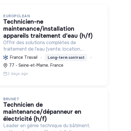
EUROPCLEAN
technicien-ne
maintenance/installation
appareils traitement d'eau (h/f)
Offrir des solutions complètes de
traitement de l'eau (vente, location,
entretien) pour particuliers et entreprises,
France Travail
Long-term contract
améliorant la qualité de l'eau et contribuant
77 - Seine-et-Marne, France
à une gestion durable de cette ressou...
2 days ago
BRUNET
technicien de
maintenance/dépanneur en
électricité (h/f)
Leader en génie technique du bâtiment,