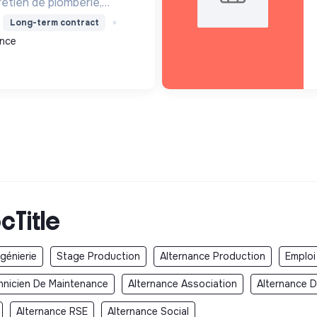
etien de plomberie,
ris renouvelables) et
Long-term contract
e Label RGE, pour un
ance
cTitle
ngénierie
Stage Production
Alternance Production
Emploi
hnicien De Maintenance
Alternance Association
Alternance 
Alternance RSE
Alternance Social