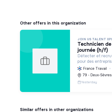
Other offers in this organization
JOIN US TALENT XP
technicien de maintenance en
journée (h/f)
Détecter et recrut
pour des entrepr
celles favorisant l
France Travail
l'efficacité industr
79 - Deux-Sèvres
croissance durable
Yesterday
Similar offers in other organizations