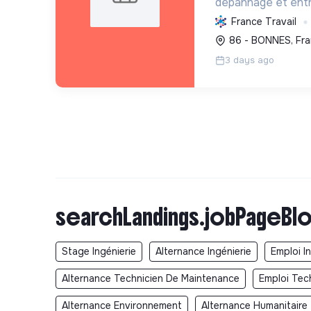
dépannage et entr
chauffage (y comp
France Travail
électricité, avec l
86 - BONNES, Fr
habitat durable.
3 days ago
searchLandings.jobPageBlo
Stage Ingénierie
Alternance Ingénierie
Emploi I
Alternance Technicien De Maintenance
Emploi Tec
Alternance Environnement
Alternance Humanitaire