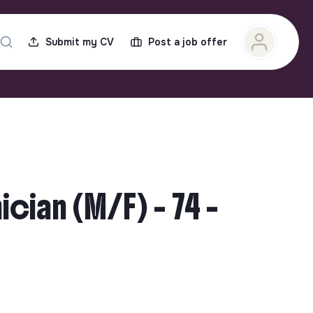
Submit my CV
Post a job offer
ian (M/F) - 74 -