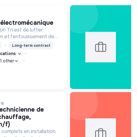
e électromécanique
n Tri est de lutter
ion et l'enfouissement des
les bons zestes à nos
Long-term contract
fications
1 other
FR
chauffage,
h/f)
 complets en installation,