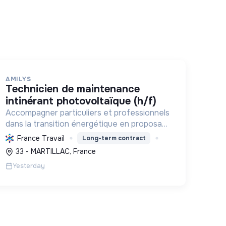
AMILYS
technicien de maintenance
intinérant photovoltaïque (h/f)
Accompagner particuliers et professionnels
dans la transition énergétique en proposant
des solutions durables pour réduire la
France Travail
Long-term contract
consommation, favoriser les renouvelables
33 - MARTILLAC, France
et améliorer le confort.
Yesterday