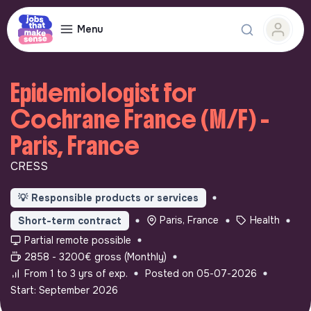
Menu
Epidemiologist for
Cochrane France (M/F) -
Paris, France
CRESS
💡
Responsible products or services
Paris, France
Health
Short-term contract
Partial remote possible
2858 - 3200€ gross (Monthly)
From 1 to 3 yrs of exp.
Posted on 05-07-2026
Start: September 2026