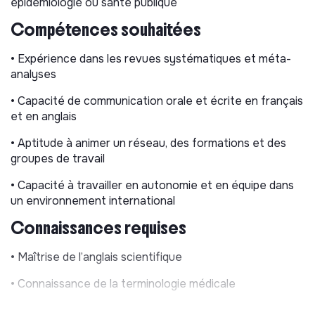
fiables ;
épidémiologie ou santé publique
Compétences souhaitées
5. Promouvoir une recherche méthodologique
innovante sur la synthèse des données probantes et
• Expérience dans les revues systématiques et méta-
diffuser les concepts d’Evidence-Based Medicine.
analyses
Missions et responsabilités
• Capacité de communication orale et écrite en français
La personne recrutée sera pleinement intégrée aux
et en anglais
activités de Cochrane France et contribuera
• Aptitude à animer un réseau, des formations et des
activement à l’ensemble de ses axes stratégiques :
groupes de travail
1. Enseignement et formation (Expertise et
• Capacité à travailler en autonomie et en équipe dans
transfert de compétences)
un environnement international
· Intervenir dans les formations universitaires en
Connaissances requises
épidémiologie et en méthodes de recherche.
• Maîtrise de l’anglais scientifique
· Concevoir et animer des webinaires dédiés à la
méthodologie des revues systématiques.
• Connaissance de la terminologie médicale
· Contribuer activement à l’organisation et à
• Maîtrise des méthodes et techniques d’épidémiologie