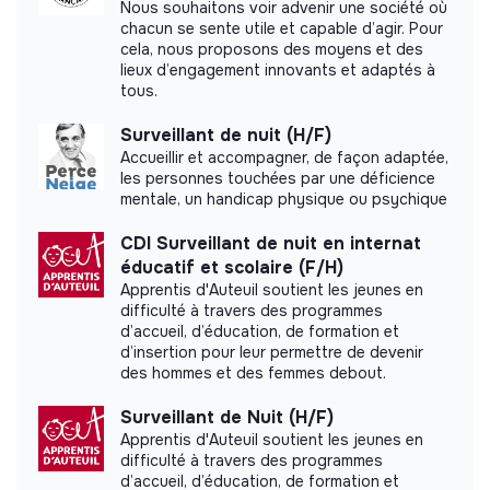
Nous souhaitons voir advenir une société où
chacun se sente utile et capable d’agir. Pour
Labels and certifications
cela, nous proposons des moyens et des
lieux d’engagement innovants et adaptés à
This structure did not communicate to us the
tous.
labels or certifications that it was able to obtain.
Surveillant de nuit (H/F)
Accueillir et accompagner, de façon adaptée,
les personnes touchées par une déficience
mentale, un handicap physique ou psychique
Documents
CDI Surveillant de nuit en internat
éducatif et scolaire (F/H)
Did not yet add a transparency document.
Apprentis d'Auteuil soutient les jeunes en
difficulté à travers des programmes
d’accueil, d’éducation, de formation et
d’insertion pour leur permettre de devenir
des hommes et des femmes debout.
Surveillant de Nuit (H/F)
Apprentis d'Auteuil soutient les jeunes en
difficulté à travers des programmes
d’accueil, d’éducation, de formation et