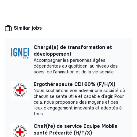
responsible products and services aligned with
· Promouvoir la médecine fondée sur les preuves (EBM)
the needs of the ecological transformation.
en France et dans l’ensemble de l’espace francophone.
· Impulser et animer la collaboration avec les sociétés
Similar jobs
savantes pour le développement de revues communes
ou d’actions de diffusion.
More information
Chargé(e) de transformation et
· S’impliquer dans les actions portées par Cochrane
Website
Project
développement
France s’inscrivant dans le cadre des priorités
Between 15 and 50
Accompagner les personnes âgées
nationales de santé publique.
Health
persons
dépendantes au quoitiden, au niveau des
soins, de l'animation et de la vie sociale
4. Production et méthodologie de la recherche
Ergothérapeute CDI 60% (F/H/X)
· Concevoir et réaliser des revues systématiques et
Nous souhaitons voir advenir une société où
méta-analyses, dans le respect des standards
chacun se sente utile et capable d’agir. Pour
Impact study
méthodologiques internationaux de Cochrane.
cela, nous proposons des moyens et des
lieux d’engagement innovants et adaptés à
· Contribuer aux travaux de recherche méthodologique
CRESS did not yet communicate its impact
tous.
de Cochrane France.
measurement.
Chef(fe) de service Equipe Mobile
· Rédiger et contribuer aux publications scientifiques
santé Précarité (H/F/X)
dans des revues à comité de lecture.