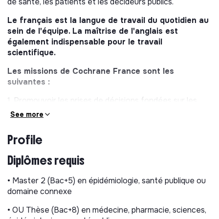
de santé, les patients et les décideurs publics.
Le français est la langue de travail du quotidien au
sein de l'équipe. La maîtrise de l'anglais est
également indispensable pour le travail
scientifique.
Les missions de Cochrane France sont les
suivantes :
1. Promouvoir les prises de décisions fondées sur les
données probantes en santé ;
See more
2. Promouvoir l’accès et l’utilisation des revues
Profile
systématiques Cochrane dans les prises de décisions
en France ;
Diplômes requis
3. Prendre en compte les priorités nationales de santé
publique ;
• Master 2 (Bac+5) en épidémiologie, santé publique ou
domaine connexe
4. Former à la réalisation et à l’utilisation de synthèses
des données probantes pertinentes, rigoureuses et
• OU Thèse (Bac+8) en médecine, pharmacie, sciences,