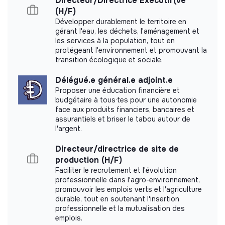
Directeur/Directrice Exécutif(ve
(H/F)
Développer durablement le territoire en
Impact study
gérant l'eau, les déchets, l'aménagement et
les services à la population, tout en
Coopérative Biocoop did not yet communicate its
protégeant l'environnement et promouvant la
impact measurement.
transition écologique et sociale.
Délégué.e général.e adjoint.e
Proposer une éducation financière et
budgétaire à tous·tes pour une autonomie
face aux produits financiers, bancaires et
Labels and certifications
assurantiels et briser le tabou autour de
l'argent.
Licoornes
Directeur/directrice de site de
production (H/F)
Faciliter le recrutement et l'évolution
Referenced by Shift Your Job.
professionnelle dans l'agro-environnement,
promouvoir les emplois verts et l'agriculture
durable, tout en soutenant l'insertion
professionnelle et la mutualisation des
emplois.