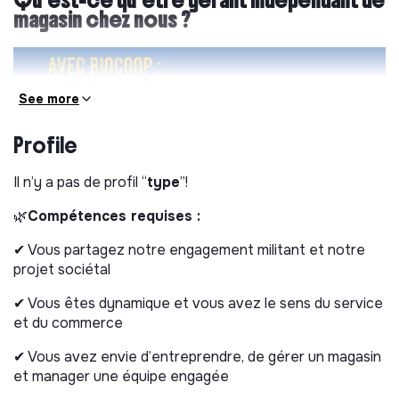
Qu’est-ce qu’être gérant indépendant de
magasin chez nous ?
See more
Profile
Il n’y a pas de profil “
type
”!
Processus de candidatures
🌿
Compétences requises :
Nous vous offrons l’opportunité unique de créer ou
✔ Vous partagez notre engagement militant et notre
reprendre un commerce qui vous ressemble. La
projet sociétal
moyenne de fonds propres nécessaires se situe entre
80 K€ et 120 K€ mais peut être revu en fonction du
✔ Vous êtes dynamique et vous avez le sens du service
projet et de sa localisation.
et du commerce
01 – NOUS PRENONS CONTACT
✔ Vous avez envie d’entreprendre, de gérer un magasin
et manager une équipe engagée
Renseignez le formulaire ci-dessous est la première