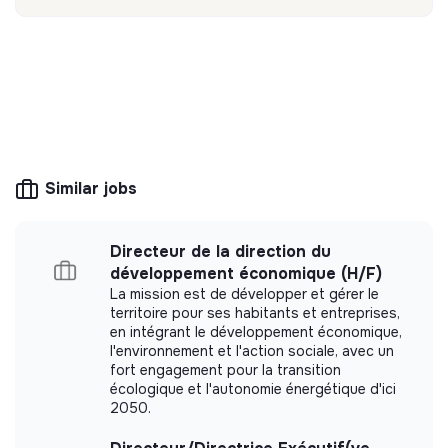
Discover
Follow
05 - VOUS MONTEZ VOTRE PROJET
Une fois que vous avez identifié un local pour une
création ou un magasin à reprendre, vous construisez
💡
SSE organization
votre business plan. Une Commission Admission, valide
votre projet.
This structure is based on a principle of
solidarity and social utility: its management is
06 - VOUS AVEZ LES CLÉS !
democratic and participative, and its profit-
Similar jobs
making potential is limited. It may be an
Accompagné des différents métiers experts, vous vous
association, cooperative, foundation, mutual or
préparez à l’ouverture : travaux, équipements,
ESUS company.
organisation, recrutement, etc. et vous exploitez
Directeur de la direction du
VOTRE magasin !
développement économique (H/F)
La mission est de développer et gérer le
territoire pour ses habitants et entreprises,
en intégrant le développement économique,
More information
l'environnement et l'action sociale, avec un
fort engagement pour la transition
Website
Cooperative
écologique et l'autonomie énergétique d'ici
> 2000 employees
Distribution
2050.