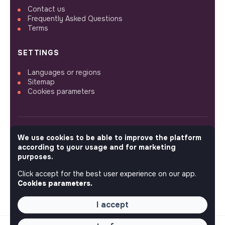
Contact us
Frequently Asked Questions
Terms
SETTINGS
Languages or regions
Sitemap
Cookies parameters
We use cookies to be able to improve the platform
FOLLOW US
according to your usage and for marketing
purposes.
Click accept for the best user experience on our app.
© 2026 jobs that makesense.
Cookies parameters.
I accept