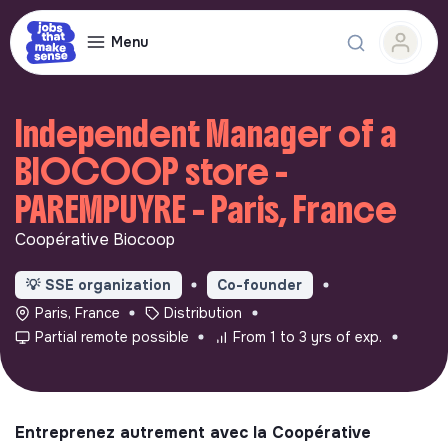
Menu
Independent Manager of a
BIOCOOP store -
PAREMPUYRE - Paris, France
Coopérative Biocoop
💡
SSE organization
Co-founder
Paris, France
Distribution
Partial remote possible
From 1 to 3 yrs of exp.
Entreprenez autrement avec la Coopérative