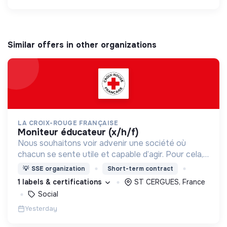
Similar offers in other organizations
LA CROIX-ROUGE FRANÇAISE
moniteur éducateur (x/h/f)
Nous souhaitons voir advenir une société où
chacun se sente utile et capable d’agir. Pour cela,
nous proposons des moyens et des lieux
💡
SSE organization
Short-term contract
d’engagement innovants et adaptés à tous.
1 labels & certifications
ST CERGUES, France
Social
Yesterday