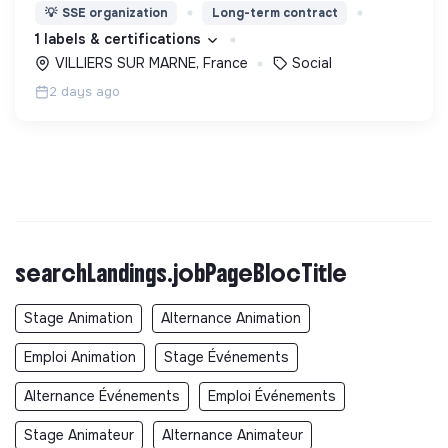
nous proposons des moyens et des lieux
💡
SSE organization
Long-term contract
d’engagement innovants et adaptés à tous.
1 labels & certifications
VILLIERS SUR MARNE, France
Social
2 days ago
searchLandings.jobPageBlocTitle
Stage Animation
Alternance Animation
Emploi Animation
Stage Événements
Alternance Événements
Emploi Événements
Stage Animateur
Alternance Animateur