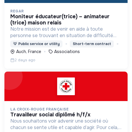
REGAR
moniteur éducateur(trice) – animateur
(trice) maison relais
Notre mission est de venir en aide à toute
personne se trouvant en situation de difficulté
matérielle, en détresse psychique et plus
💡
Public service or utility
Short-term contract
généralement en situation d’exclusion sociale ou
Auch, France
Associations
professionnelle.
2 days ago
LA CROIX-ROUGE FRANÇAISE
travailleur social diplômé h/f/x
Nous souhaitons voir advenir une société où
chacun se sente utile et capable d’agir. Pour cela,