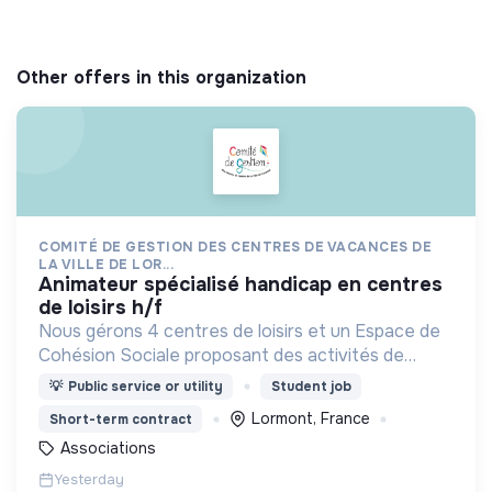
Other offers in this organization
COMITÉ DE GESTION DES CENTRES DE VACANCES DE
LA VILLE DE LOR...
animateur spécialisé handicap en centres
de loisirs h/f
Nous gérons 4 centres de loisirs et un Espace de
Cohésion Sociale proposant des activités de
Français Langue Étrangère (FLE),
💡
Public service or utility
Student job
d’accompagnement à la scolarité (CLAS) et
Lormont, France
Short-term contract
d’accès aux droits.
Associations
Yesterday