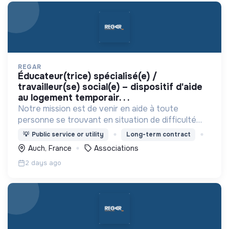
REGAR
éducateur(trice) spécialisé(e) /
travailleur(se) social(e) – dispositif d'aide
au logement temporair. . .
Notre mission est de venir en aide à toute
personne se trouvant en situation de difficulté
matérielle, en détresse psychique et plus
💡
Public service or utility
Long-term contract
généralement en situation d’exclusion sociale ou
Auch, France
Associations
professionnelle.
2 days ago