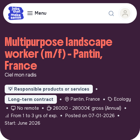
Menu
Multipurpose landscape
worker (m/f) - Pantin,
France
Ciel mon radis
💡
Responsible products or services
Pantin, France
Ecology
Long-term contract
No remote
26000 - 28000€ gross (Annual)
From 1 to 3 yrs of exp.
Posted on 07-01-2026
Start: June 2026