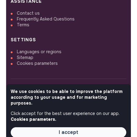
ASSISTANCE
Contact us
Frequently Asked Questions
Terms
SETTINGS
Languages or regions
Sitemap
Cookies parameters
We use cookies to be able to improve the platform
FOLLOW US
according to your usage and for marketing
purposes.
Click accept for the best user experience on our app.
© 2026 jobs that makesense.
Cookies parameters.
I accept