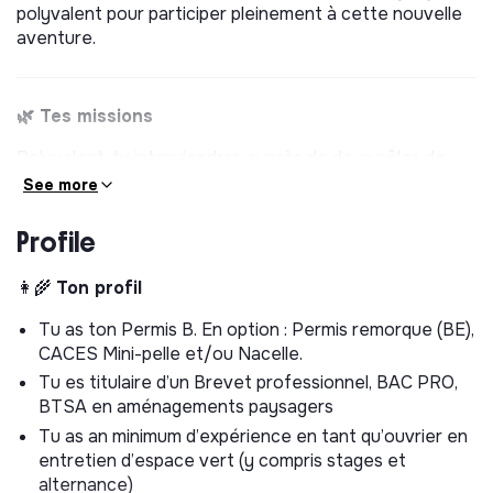
polyvalent pour participer pleinement à cette nouvelle
aventure.
🌿 Tes missions
Polyvalent, tu interviendras auprès de deux pôles de
Ciel mon radis :
See more
1. Chantiers de création paysagère
, sous la
Profile
supervision du conducteur de travaux
👩‍🌾
Ton profil
Préparer les chantiers (implantation, lecture de plans,
organisation du matériel)
Tu as ton Permis B. En option : Permis remorque (BE),
Réaliser les travaux de terrassement léger et de
CACES Mini-pelle et/ou Nacelle.
préparation des sols (décompactage, amendements,
Tu es titulaire d’un Brevet professionnel, BAC PRO,
nivellement)
BTSA en aménagements paysagers
Effectuer les plantations (arbres, arbustes, vivaces)
Tu as an minimum d’expérience en tant qu’ouvrier en
et semis (gazons, prairies)
entretien d’espace vert (y compris stages et
Réaliser des aménagements en bois (platelages bois,
alternance)