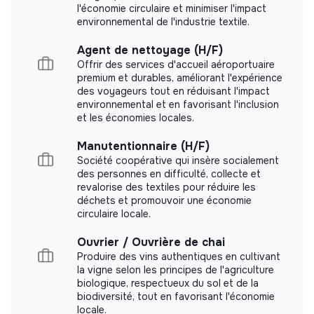
measurement.
les urbains à la nature
l'économie circulaire et minimiser l'impact
environnemental de l'industrie textile.
Tu rejoindras une équipe qui teste, apprend et s’engage
concrètement pour faire évoluer les pratiques du
Agent de nettoyage (H/F)
secteur.
Offrir des services d'accueil aéroportuaire
Labels and certifications
premium et durables, améliorant l'expérience
des voyageurs tout en réduisant l'impact
environnemental et en favorisant l'inclusion
This structure did not communicate to us the
🌞
Pourquoi nous rejoindre ?
et les économies locales.
labels or certifications that it was able to obtain.
Participer au lancement d’une nouvelle activité
Manutentionnaire (H/F)
pleine de sens
Société coopérative qui insère socialement
Travailler dans une petite équipe engagée et
des personnes en difficulté, collecte et
dynamique
revalorise des textiles pour réduire les
Documents
déchets et promouvoir une économie
Intervenir sur des projets variés et qualitatifs
circulaire locale.
Did not yet add a transparency document.
Donner du sens à ton métier au quotidien
Ouvrier / Ouvrière de chai
Produire des vins authentiques en cultivant
la vigne selon les principes de l'agriculture
👉 Envie de rejoindre l’aventure et de faire évoluer le
biologique, respectueux du sol et de la
paysage vers des pratiques plus respectueuses ? Écris-
biodiversité, tout en favorisant l'économie
nous, on a hâte de te rencontrer.
locale.