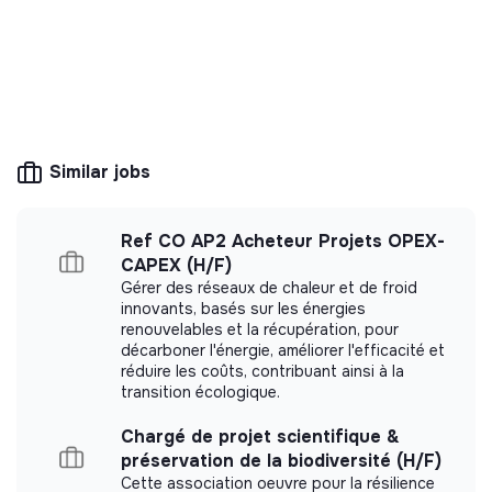
Discover
Follow
💡
SSE organization
This structure is based on a principle of
Similar jobs
solidarity and social utility: its management is
democratic and participative, and its profit-
making potential is limited. It may be an
Ref CO AP2 Acheteur Projets OPEX-
association, cooperative, foundation, mutual or
ESUS company.
CAPEX (H/F)
Gérer des réseaux de chaleur et de froid
innovants, basés sur les énergies
renouvelables et la récupération, pour
décarboner l'énergie, améliorer l'efficacité et
réduire les coûts, contribuant ainsi à la
More information
transition écologique.
Website
Nonprofit organization
Chargé de projet scientifique &
< 15 persons
Social
préservation de la biodiversité (H/F)
Cette association oeuvre pour la résilience