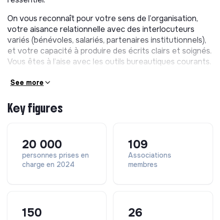
développement
On vous reconnaît pour votre sens de l’organisation,
Vous contribuez à la bonne tenue des outils internes
votre aisance relationnelle avec des interlocuteurs
(plannings, comptes rendus, bases de données
variés (bénévoles, salariés, partenaires institutionnels),
bénévoles), participez à la rédaction de dossiers de
et votre capacité à produire des écrits clairs et soignés.
financement.
Vous êtes à l’aise avec les outils bureautiques courants.
Sensibilisation
See more
Vous animerez des temps de sensibilisation sur les
thématiques LGBTQIA+ auprès des bénévoles,
Key figures
évènements extérieurs et partenaires.
20 000
109
personnes prises en
Associations
charge en 2024
membres
150
26