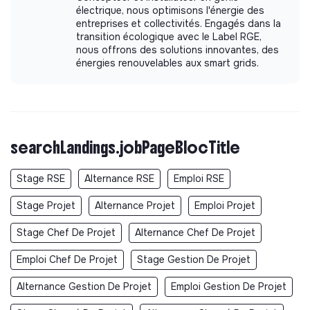
électrique, nous optimisons l'énergie des
Financial Transparency
entreprises et collectivités. Engagés dans la
transition écologique avec le Label RGE,
Feedback and Evaluation Systems
nous offrons des solutions innovantes, des
Organizational Flexibility and Adaptation
énergies renouvelables aux smart grids.
Diversified Board
searchLandings.jobPageBlocTitle
Documents
Stage RSE
Alternance RSE
Emploi RSE
Did not yet add a transparency document.
Stage Projet
Alternance Projet
Emploi Projet
Stage Chef De Projet
Alternance Chef De Projet
Emploi Chef De Projet
Stage Gestion De Projet
Alternance Gestion De Projet
Emploi Gestion De Projet