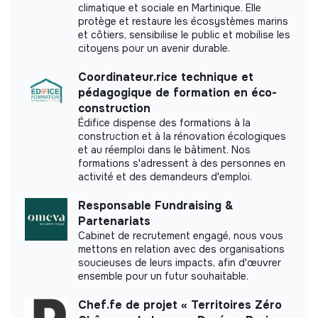
climatique et sociale en Martinique. Elle
protège et restaure les écosystèmes marins
et côtiers, sensibilise le public et mobilise les
Impact study
citoyens pour un avenir durable.
Carried out an internal impact measurement.
Coordinateur.rice technique et
pédagogique de formation en éco-
construction
Discover the impact study
Édifice dispense des formations à la
construction et à la rénovation écologiques
et au réemploi dans le bâtiment. Nos
formations s'adressent à des personnes en
activité et des demandeurs d'emploi.
Labels and certifications
Responsable Fundraising &
This structure did not communicate to us the
Partenariats
labels or certifications that it was able to obtain.
Cabinet de recrutement engagé, nous vous
mettons en relation avec des organisations
soucieuses de leurs impacts, afin d'œuvrer
ensemble pour un futur souhaitable.
Chef.fe de projet « Territoires Zéro
Internal practices and policies