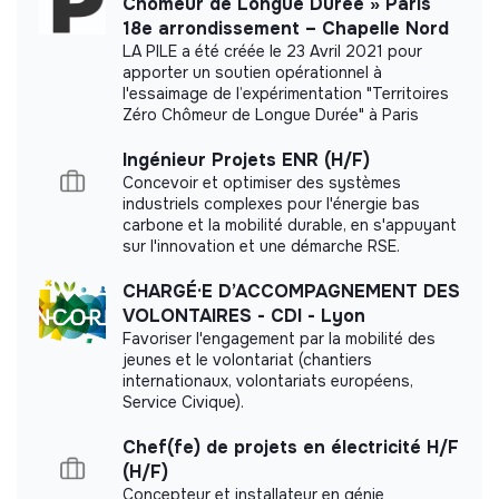
Chômeur de Longue Durée » Paris
18e arrondissement – Chapelle Nord
Benefits
LA PILE a été créée le 23 Avril 2021 pour
Work Flexibility
apporter un soutien opérationnel à
l'essaimage de l’expérimentation "Territoires
Professional Training and Development
Zéro Chômeur de Longue Durée" à Paris
Value sharing
Ingénieur Projets ENR (H/F)
Concevoir et optimiser des systèmes
Recognition and Rewards
industriels complexes pour l'énergie bas
Financial Transparency
carbone et la mobilité durable, en s'appuyant
sur l'innovation et une démarche RSE.
Professional Development Investment
CHARGÉ·E D’ACCOMPAGNEMENT DES
Diversity & inclusion
VOLONTAIRES - CDI - Lyon
Favoriser l'engagement par la mobilité des
Community Engagement
Salary Equity
jeunes et le volontariat (chantiers
Gender and Identity Awareness Initiatives
internationaux, volontariats européens,
Service Civique).
Non-Discrimination Policies
Inclusive Recruitment
Chef(fe) de projets en électricité H/F
(H/F)
Governance principles
Concepteur et installateur en génie