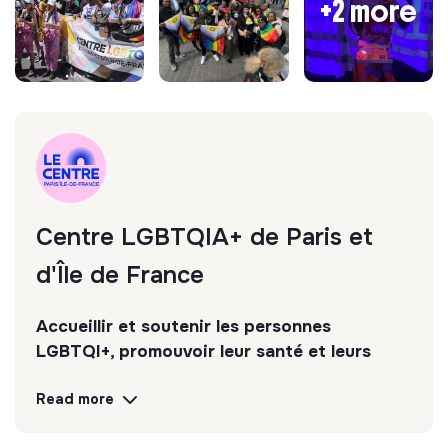
+2 more
Centre LGBTQIA+ de Paris et
d'Île de France
Accueillir et soutenir les personnes
LGBTQI+, promouvoir leur santé et leurs
droits, lutter contre les discriminations,
Read more
encourager la vie associative et offrir des
lieux inclusifs et safe.