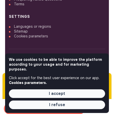
Terms
SETTINGS
Languages or regions
Sitemap
Cookies parameters
We use cookies to be able to improve the platform
FOLLOW US
according to your usage and for marketing
purposes.
Click accept for the best user experience on our app.
Please note this job was posted over 60 days
© 2026 jobs that makesense.
Cookies parameters.
ago (06-08-2026) and may or may not have
expired.
I accept
I refuse
Apply