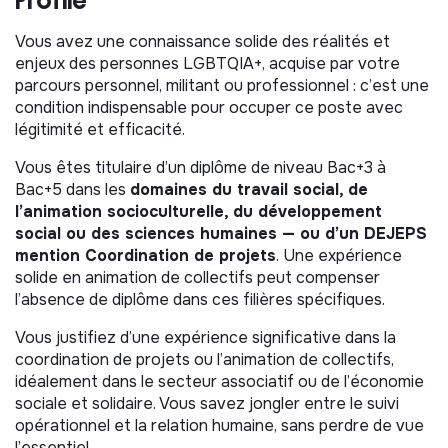
Animation et suivi de la communauté
bénévole & associative
Vous avez une connaissance solide des réalités et
enjeux des personnes LGBTQIA+, acquise par votre
Les bénévoles sont au cœur du modèle du Centre. Vous
parcours personnel, militant ou professionnel : c’est une
êtes la personne de référence pour leur intégration et
condition indispensable pour occuper ce poste avec
leur fidélisation : organisation des sessions de
légitimité et efficacité.
recrutement (tous les deux mois), suivi de l’onboarding,
accompagnement dans la prise en main des projets.
Vous êtes titulaire d’un diplôme de niveau Bac+3 à
Vous créez les conditions pour qu’ils s’engagent
Bac+5 dans les
domaines du travail social, de
durablement et efficacement.
l’animation socioculturelle, du développement
Coordination et suivi des programmes
social ou des sciences humaines — ou d’un DEJEPS
mention Coordination de projets
. Une expérience
solide en animation de collectifs peut compenser
Vous assurez le suivi de l’ensemble des programmes et
l’absence de diplôme dans ces filières spécifiques.
êtes en lead direct sur deux d’entre eux : les
programmes santé et seniors. Pour les autres, vous
Vous justifiez d’une expérience significative dans la
êtes l’interlocuteur·rice qui veille à la cohérence
coordination de projets ou l’animation de collectifs,
d’ensemble, suit l’avancement et fait remonter les
idéalement dans le secteur associatif ou de l’économie
alertes à la direction.
sociale et solidaire. Vous savez jongler entre le suivi
Gestion administrative et appui au
opérationnel et la relation humaine, sans perdre de vue
l’essentiel.