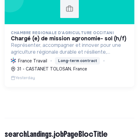
CHAMBRE REGIONALE D'AGRICULTURE OCCITANI
chargé (e) de mission agronomie- sol (h/f)
Représenter, accompagner et innover pour une
agriculture régionale durable et résiliente,
promouvant l'agroécologie et la gestion des
France Travail
Long-term contract
ressources face aux enjeux climatiques.
31 - CASTANET TOLOSAN, France
Yesterday
searchLandings.jobPageBlocTitle