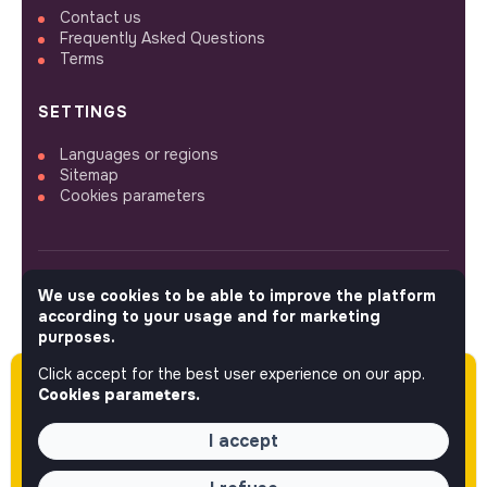
Contact us
Frequently Asked Questions
Terms
SETTINGS
Languages or regions
Sitemap
Cookies parameters
We use cookies to be able to improve the platform
FOLLOW US
according to your usage and for marketing
purposes.
Click accept for the best user experience on our app.
Please note this job was posted over 60 days
© 2026 jobs that makesense.
Cookies parameters.
ago (05-13-2026) and may or may not have
expired.
I accept