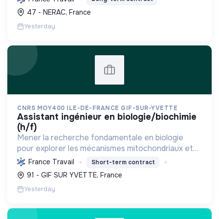
transition énergétique et écologique mondiale par
47 - NERAC, France
l'inn...
Yesterday
CNRS MOY400 ILE-DE-FRANCE GIF-SUR-YVETTE
assistant ingénieur en biologie/biochimie
(h/f)
Mener la recherche fondamentale en biologie
pour explorer les mécanismes mitochondriaux et
l'impact de molécules, contribuant ainsi aux
France Travail
Short-term contract
avancées médicales et à l'innovation scientifique
91 - GIF SUR YVETTE, France
pour la santé ...
Yesterday