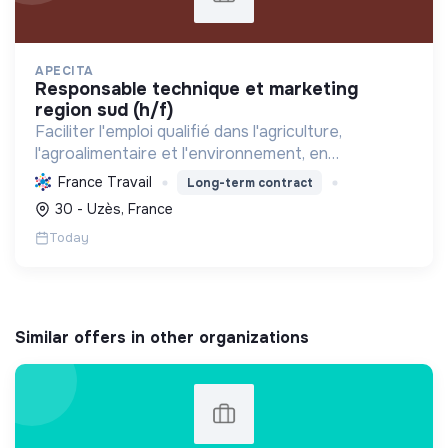
APECITA
responsable technique et marketing
region sud (h/f)
Faciliter l'emploi qualifié dans l'agriculture,
l'agroalimentaire et l'environnement, en
promouvant l'agroécologie et les biosolutions pour
France Travail
Long-term contract
une transition durable et respectueuse de la
30 - Uzès, France
nature.
Today
Similar offers in other organizations