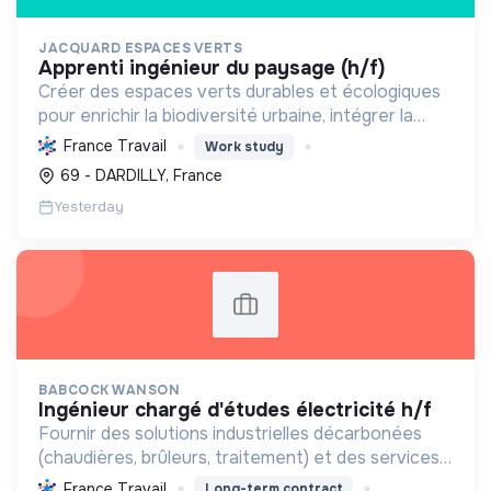
JACQUARD ESPACES VERTS
apprenti ingénieur du paysage (h/f)
Créer des espaces verts durables et écologiques
pour enrichir la biodiversité urbaine, intégrer la
nature aux bâtiments et promouvoir des pratiques
France Travail
Work study
paysagères respectueuses de l'environnement.
69 - DARDILLY, France
Yesterday
BABCOCK WANSON
ingénieur chargé d'études électricité h/f
Fournir des solutions industrielles décarbonées
(chaudières, brûleurs, traitement) et des services
associés, tout en contribuant activement à la
France Travail
Long-term contract