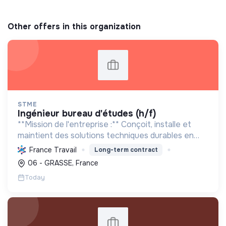
Other offers in this organization
STME
ingénieur bureau d'études (h/f)
**Mission de l'entreprise :** Conçoit, installe et
maintient des solutions techniques durables en
génie climatique, électrique et plomberie. Certifiée
France Travail
Long-term contract
RGE, elle optimise l'énergie et le bien-être, pou...
06 - GRASSE, France
Today