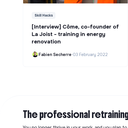
Skill Hacks
[Interview] Côme, co-founder of
La Joist - training in energy
renovation
Fabien Secherre
•
03 February 2022
The professional retrainin
You no longer thrive in your work, and you plan t