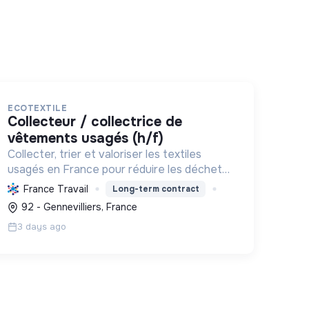
ECOTEXTILE
collecteur / collectrice de
vêtements usagés (h/f)
Collecter, trier et valoriser les textiles
usagés en France pour réduire les déchets,
favoriser l'économie circulaire et créer des
France Travail
Long-term contract
emplois, tout en développant des solutions
92 - Gennevilliers, France
innovantes.
3 days ago