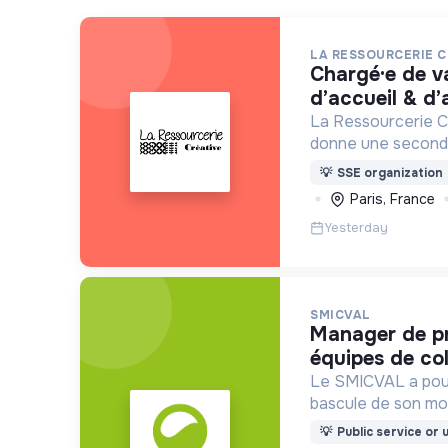
LA RESSOURCERIE C
chargé·e de valorisation textile,
d’accueil & d
La Ressourcerie Cr
donne une seconde
par les particulier
💡
SSE organization
entreprise. Elle par
Paris, France
mode de consomma
Yesterday
SMICVAL
manager de proximité des
équipes de col
Le SMICVAL a pou
bascule de son mod
vers une dynamiqu
💡
Public service or u