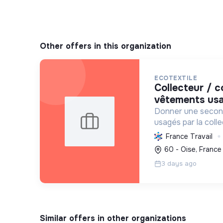
Other offers in this organization
ECOTEXTILE
collecteur / collectrice de
vêtements usa
Donner une second
usagés par la collec
valorisation, en i
France Travail
économie 100% circ
60 - Oise, France
d'emplois durables.
3 days ago
Similar offers in other organizations