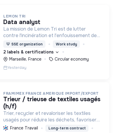
LEMON TRI
data analyst
La mission de Lemon Tri est de lutter
contre l'incinération et l'enfouissement des
déchets. Adoptez les bons zestes à nos
💡
SSE organization
Work study
côtés !
2 labels & certifications
Marseille, France
Circular economy
Yesterday
FRAMIMEX FRANCE AMERIQUE IMPORT/EXPORT
trieur / trieuse de textiles usagés
(h/f)
Trier, recycler et revaloriser les textiles
usagés pour réduire les déchets, favoriser
l'économie circulaire et minimiser l'impact
France Travail
Long-term contract
environnemental de l'industrie textile.