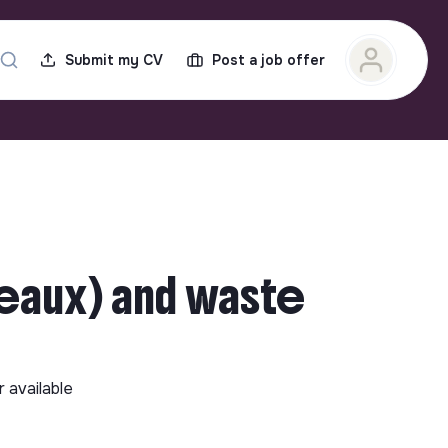
Submit my CV
Post a job offer
eaux) and waste
r available