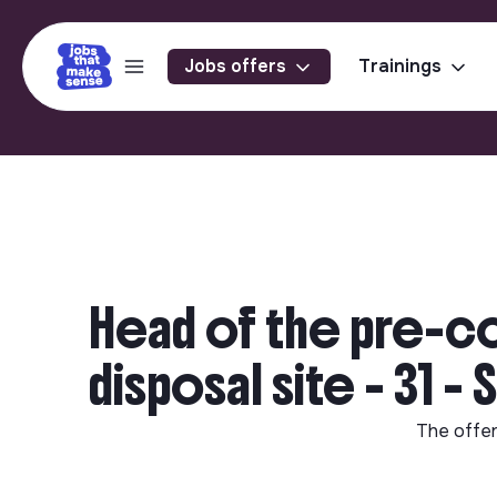
Jobs offers
Trainings
Head of the pre-c
disposal site - 31 -
The offe