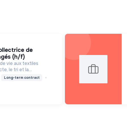
gés (h/f)
e vie aux textiles
te, le tri et la
nnovant pour une
Long-term contract
ulaire et créatrice