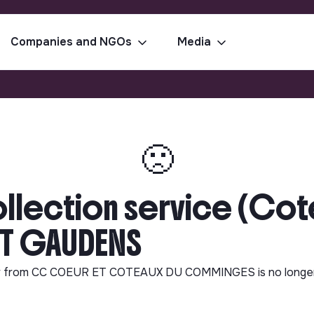
Companies and NGOs
Media
🙁
ollection service (Cot
 ST GAUDENS
r from
CC COEUR ET COTEAUX DU COMMINGES
is no longe