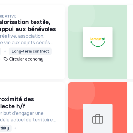
REATIVE
’appui aux bénévoles
éative, association,
 vie aux objets cédés
s et collectés en
Long-term contract
ticipe ainsi à un autre
Circular economy
tion plus respectueux.
lecte h/f
r but d'engager une
èle actuel de territoire
e positive Zero Waste.
tility