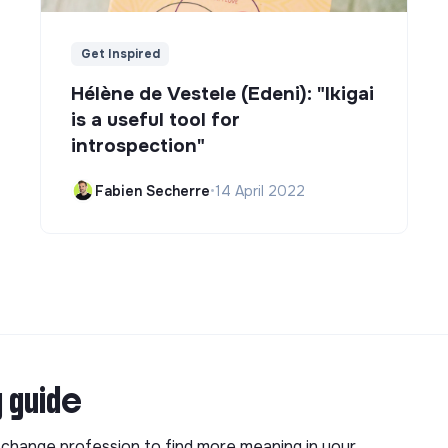
Get Inspired
Hélène de Vestele (Edeni): "Ikigai
is a useful tool for
introspection"
Fabien Secherre
•
14 April 2022
g guide
o change profession to find more meaning in your