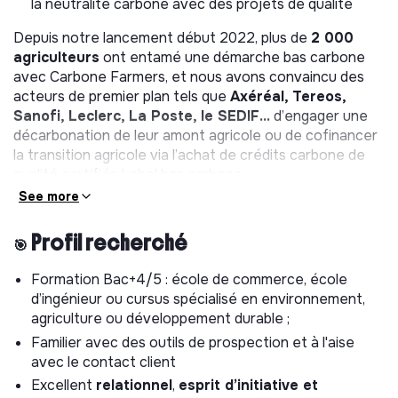
la neutralité carbone avec des projets de qualité
Depuis notre lancement début 2022, plus de
2 000
agriculteurs
ont entamé une démarche bas carbone
avec Carbone Farmers, et nous avons convaincu des
acteurs de premier plan tels que
Axéréal, Tereos,
Sanofi, Leclerc, La Poste, le SEDIF…
d’engager une
décarbonation de leur amont agricole ou de cofinancer
la transition agricole via l’achat de crédits carbone de
qualité certifiés Label bas carbone.
See more
C’est dans le cadre de cette
accélération que nous cherchons un
🎯 Profil recherché
talent prêt à mettre sa meilleure
énergie, son sens de l’organisation, sa
Formation Bac+4/5 : école de commerce, école
persévérance, son excellent relationnel
d’ingénieur ou cursus spécialisé en environnement,
et son enthousiasme au service du
agriculture ou développement durable ;
développement commercial de Carbone
Farmers et de la coordination de projets
Familier avec des outils de prospection et à l'aise
de contribution carbone.
avec le contact client
Excellent
relationnel
,
esprit d’initiative et