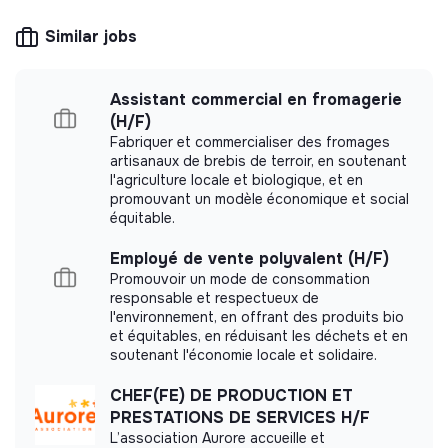
agroalimentaire et transition
CSR consulting, training, raising awareness of
Similar jobs
transition issues, media, etc.
Oser publier sur LinkedIn régulièrement et réfléchir à
des idées de contenu avec Anastasia et Harry du
pôle Marketing
Assistant commercial en fromagerie
🙌
Vie d’équipe
(H/F)
More information
Fabriquer et commercialiser des fromages
artisanaux de brebis de terroir, en soutenant
Comme toute start-up en croissance, tu seras
l'agriculture locale et biologique, et en
Website
Company
amené(e) à contribuer à d’autres projets transverses
promouvant un modèle économique et social
Between 15 and 50
Foodtech / Food
selon les besoins
équitable.
persons
industry
📄
Infos pratiques
Employé de vente polyvalent (H/F)
Promouvoir un mode de consommation
📍 Lieu : Paris 03
responsable et respectueux de
l'environnement, en offrant des produits bio
💼 Contrat : Stage de fin d’études 6 mois minimum
Impact study
et équitables, en réduisant les déchets et en
soutenant l'économie locale et solidaire.
💶 Indemnités : selon réglementation + Pass Navigo +
Carried out an internal impact measurement.
carte restaurant Swile
CHEF(FE) DE PRODUCTION ET
PRESTATIONS DE SERVICES H/F
Discover the impact study
🕒 Début : dès que possible
L’association Aurore accueille et