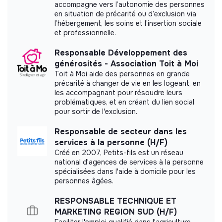
📝 Processus de recrutement
accompagne vers l’autonomie des personnes
en situation de précarité ou d’exclusion via
l’hébergement, les soins et l’insertion sociale
Envoyer un CV et un mail de présentation
et professionnelle.
Labels and certifications
Premier appel
Responsable Développement des
Visite dans nos bureaux
This structure did not communicate to us the
générosités - Association Toit à Moi
Puis entretiens avec les fondateurs
labels or certifications that it was able to obtain.
Toit à Moi aide des personnes en grande
Cas pratique
précarité à changer de vie en les logeant, en
les accompagnant pour résoudre leurs
problématiques, et en créant du lien social
pour sortir de l'exclusion.
Documents
Responsable de secteur dans les
services à la personne (H/F)
Did not yet add a transparency document.
Créé en 2007, Petits-fils est un réseau
national d'agences de services à la personne
spécialisées dans l'aide à domicile pour les
personnes âgées.
RESPONSABLE TECHNIQUE ET
MARKETING REGION SUD (H/F)
Faciliter l'emploi qualifié dans l'agriculture,