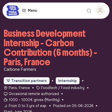
Menu
Business Development
Internship - Carbon
Contribution (6 months) -
Paris, France
Carbone Farmers
💡
Transition partners
Internship
Paris, France
Foodtech / Food industry
Occasional remote authorized
1000 - 1000€ gross (Monthly)
From 0 to 3 yrs of exp.
Posted on 05-06-2026
Start: June 2026