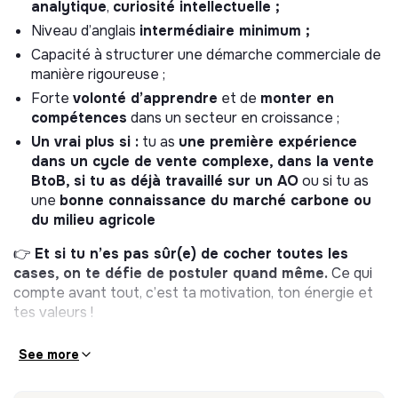
🗃️ Description du poste :
analytique
,
curiosité intellectuelle ;
Niveau d’anglais
intermédiaire minimum ;
En lien direct avec
Yannick
, notre Head of Climate
Capacité à structurer une démarche commerciale de
Contribution, tu seras notamment en charge de :
manière rigoureuse ;
🔹
Stratégie commerciale
Forte
volonté d’apprendre
et de
monter en
compétences
dans un secteur en croissance ;
Co-construire la stratégie commerciale et ses outils
Un vrai plus si :
tu as
une première expérience
Identifier et segmenter les partenaires potentiels
dans un cycle de vente complexe, dans la vente
Définir les cibles, personae et argumentaires
BtoB, si tu as déjà travaillé sur un AO
ou si tu as
une
bonne connaissance du marché carbone ou
🔹
Business development
du milieu agricole
Identifier les bons interlocuteurs et comprendre
👉
Et si tu n’es pas sûr(e) de cocher toutes les
leurs besoins
cases, on te défie de postuler quand même.
Ce qui
compte avant tout, c’est ta motivation, ton énergie et
Cartographier les clients et les cibles
tes valeurs !
Prendre le téléphone, appeler les bonnes personnes
et décrocher des rdv
See more
Démarcher, présenter, convaincre
Gérer le pipeline des ventes