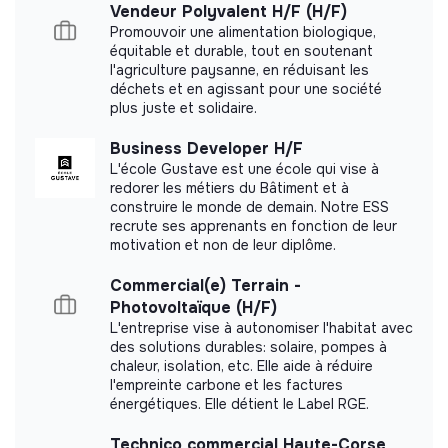
Vendeur Polyvalent H/F (H/F)
Carried out an internal impact measurement.
Promouvoir une alimentation biologique,
équitable et durable, tout en soutenant
l'agriculture paysanne, en réduisant les
déchets et en agissant pour une société
plus juste et solidaire.
Labels and certifications
Business Developer H/F
L'école Gustave est une école qui vise à
Referenced by Shift Your Job.
redorer les métiers du Bâtiment et à
construire le monde de demain. Notre ESS
Member of the Mouvement Impact
recrute ses apprenants en fonction de leur
motivation et non de leur diplôme.
France.
Commercial(e) Terrain -
Accompagné par Antropia ESSEC
Photovoltaïque (H/F)
L'entreprise vise à autonomiser l'habitat avec
des solutions durables: solaire, pompes à
chaleur, isolation, etc. Elle aide à réduire
l'empreinte carbone et les factures
énergétiques. Elle détient le Label RGE.
Documents
Technico commercial Haute-Corse