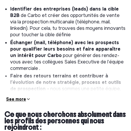
Identifier des entreprises (leads) dans la cible
B2B
de Carbo et créer des opportunités de vente
via la prospection multicanale (téléphone, mail,
linkedin). Pour cela, tu trouves des moyens innovants
pour toucher la cible définie
Échanger (mail, téléphone) avec les prospects
pour qualifier leurs besoins et faire apparaître
un intérêt pour Carbo
pour générer des rendez-
vous avec tes collègues Sales Executive de l’équipe
commerciale .
Faire des retours terrains et contribuer à
l’évolution de notre stratégie, process et outils
de prospection -
nous sommes une petite équipe,
tu auras donc l’espace pour être force de
See more
proposition.
Et bien sûr :
Suivre ton activité et réaliser les
Ce que nous cherchons absolument dans
reporting nécessaires dans notre CRM
les profils des personnes qui nous
(Hubspot).
rejoindront :