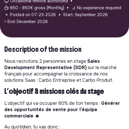
Occasional remote authorized
850 - 850€ gross (Monthly)
No experience required
Posted on 07-23-2026
Start: September 2026
> End: December 2026
Description of the mission
Nous recrutons 2 personnes en stage
Sales
Development Representative (SDR)
sur le marché
français pour accompagner la croissance de nos
solutions Saas : Carbo Entreprise et Carbo Produit.
L’objectif & missions clés du stage
L’objectif qui va occuper 80% de ton temps :
Générer
des opportunités de vente pour l’équipe
commerciale 🔥
Au quotidien, tu vas donc :