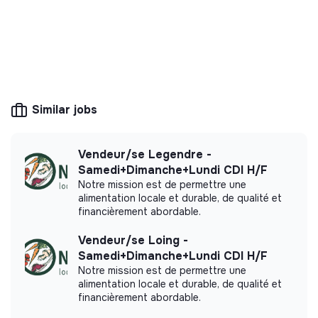
2️⃣ Une étude de cas à faire “à la maison”;
sessions de prospection en regardant la mer.
💡
Transition partners
3️⃣ Un entretien “métier” d’1 heure avec Elodie Paillard,
The mission of this structure is to help
membre de l’équipe Sales,pour débrieffer ton étude de
companies and citizens improve their
cas et évaluer tes compétences métiers.
environmental and social impact. For example,
CSR consulting, training, raising awareness of
transition issues, media, etc.
Similar jobs
Vendeur/se Legendre -
More information
Samedi+Dimanche+Lundi CDI H/F
Notre mission est de permettre une
Website
Company
alimentation locale et durable, de qualité et
Between 15 and 50
financièrement abordable.
Ecology
persons
Vendeur/se Loing -
Samedi+Dimanche+Lundi CDI H/F
Notre mission est de permettre une
alimentation locale et durable, de qualité et
Impact study
financièrement abordable.