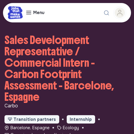
Menu
Sales Development
Representative /
Commercial Intern -
Carbon Footprint
Assessment - Barcelone,
Espagne
Carbo
💡
Transition partners
Internship
Barcelone, Espagne
Ecology