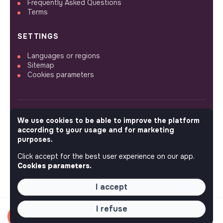
Frequently Asked Questions
Terms
SETTINGS
Languages or regions
Sitemap
Cookies parameters
We use cookies to be able to improve the platform
FOLLOW US
according to your usage and for marketing
purposes.
Click accept for the best user experience on our app.
© 2026 jobs that makesense.
Cookies parameters.
I accept
I refuse
Apply