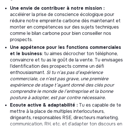
Le stage est évolutif :
tu pourras progressivement
Une envie de contribuer à notre mission :
assister et intervenir sur la suite du cycle de vente,
accélérer la prise de conscience écologique pour
épaulé par des Sales Account Executive, pour réaliser
réduire notre empreinte carbone dès maintenant et
des démonstrations du logiciel, présenter les offres et
monter en compétences sur des sujets techniques
accompagner les prospects jusqu’à l’abonnement/la
comme le bilan carbone pour bien conseiller nos
signature.
prospects.
Le reste du temps, tu vas également être amené à :
Une appétence pour les fonctions commerciales
et le business
: tu aimes décrocher ton téléphone,
Collaborer avec le marketing (feedback campagnes,
convaincre et tu as le goût de la vente. Tu envisages
travail sur la rédaction des messages) pour générer
l’identification des prospects comme un défi
encore plus de leads !
enthousiasmant.
Si tu n’as pas d’expérience
Participer aux projets de l’équipe (veille sur le
commerciale, ce n’est pas grave, une première
marché, outils d’automatisation).
expérience de stage t’ayant donné des clés pour
comprendre le monde de l’entreprise et la bonne
Tu es pleinement intégré(e) au quotidien de Carbo et
posture à adopter, est par contre nécessaire.
aux rituels d’équipe et d’entreprise. (Bien sûr que nos
Ecoute active & adaptabilité :
Tu es capable de te
SDR en stage y ont leur place !)
mettre à la place de multiples interlocuteurs,
Ce que tu trouveras de spécifique chez
dirigeants, responsables RSE, directeurs marketing,
Carbo :
communication, RH, etc. et d’adapter ton discours en