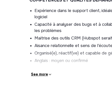
COMPÉTENCES ET QUALITÉS DEMANDÉ
Tu seras au cœur de l’expérience utilisateu
Expérience dans le support client, idé
Ton rôle : accompagner, former et soutenir
logiciel
tirent le meilleur de Cantoo.
Capacité à analyser des bugs et à coll
les problèmes
Concrètement, tu vas :
Maitrise des outils CRM (Hubspot serait
🤝 Créer du lien
Aisance relationnelle et sens de l’écoute
Organisé(e), réactif(ve) et capable de g
Accompagner les utilisateurs au quotidien
Anglais : moyen ou confirmé
Construire une relation de confiance av
Être leur interlocuteur privilégié
See more
🎓 Former et transmettre
Animer des formations (visio et terrain)
Aider les enseignants à prendre en mai
Adapter ton discours à chaque profil