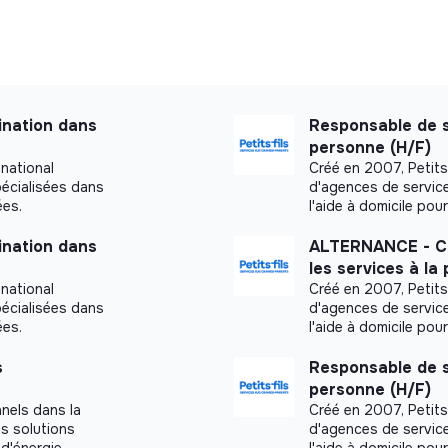
ue ou à l’impact social
 exemple)
nation dans
Responsable de s
personne (H/F)
 national
Créé en 2007, Petits-
pécialisées dans
d'agences de service
ées.
l'aide à domicile po
nation dans
ALTERNANCE - Ch
vail
les services à la
CSM, Product Owner…)
 national
Créé en 2007, Petits-
teurs
pécialisées dans
d'agences de service
ées.
l'aide à domicile po
lante et dynamique
s
Responsable de s
personne (H/F)
nels dans la
Créé en 2007, Petits-
s solutions
d'agences de service
d'énergie,
l'aide à domicile po