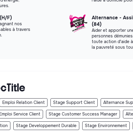
ures.
ive !
 (H/F)
Alternance - Assi
pagnant nos
(84)
primaire, collège, lycée et formation
sables à travers
Aider et apporter un
n.
personnes démunies, 
uliers de noter et gérer les cours grâce à une
toute action d'aide à
quement pour les troubles de l’apprentissage
la pauvreté sous tou
ntuitive et sa palette d’outils pour toutes les
e leur scolarité en toute sérénité.
s de compensation à l’école et à la maison.
 la méthodologie de l’enseignant et la rend
cTitle
Emploi Relation Client
Stage Support Client
Alternance Sup
lève de suivre le même parcours scolaire, quels
 l’inclusion scolaire !
Emploi Service Client
Stage Customer Success Manager
Alt
tion
Stage Developpement Durable
Stage Environnement