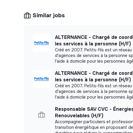
Tu t’intéresses à l’éducation, au numériq
Similar jobs
Bonus :
tu as déjà utilisé un CRM (Hubspot par
ALTERNANCE - Chargé de coordi
tu parles anglais
les services à la personne (H/F)
Créé en 2007, Petits-fils est un réseau
💡 Pourquoi nous rejoindre ?
d'agences de services à la personne s
l'aide à domicile pour les personnes âg
Tu travailles sur un projet qui a du sens
ALTERNANCE - Chargé de coordi
Tu vois concrètement l’impact de ton tra
les services à la personne (H/F)
Tu montes en compétences très vite (
Créé en 2007, Petits-fils est un réseau
Tu es en contact direct avec les utilisa
d'agences de services à la personne s
l'aide à domicile pour les personnes âg
Tu rejoins une équipe engagée, bienveil
Responsable SAV CVC - Énergie
🚀
Tu souhaites postuler ?
Renouvelables (H/F)
Accompagner particuliers et profession
CV + une lettre de motivation____
transition énergétique en proposant de
durables pour réduire la consommation 