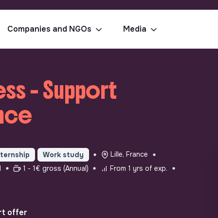
Companies and NGOs
Media
s - Support
ance
Lille, France
nternship
Work study
d
1 - 1€ gross (Annual)
From 1 yrs of exp.
t offer