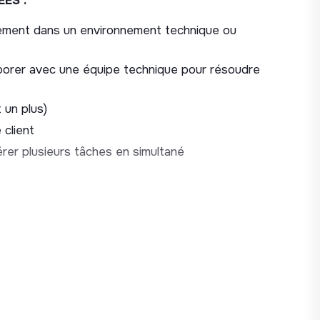
ES :
r.
alement dans un environnement technique ou
 les enseignants et établissements pour qu’ils
aborer avec une équipe technique pour résoudre
 un plus)
 client
érer plusieurs tâches en simultané
 (mail, visio, téléphone)
ec les enseignants, parents…
n Cantoo facilement