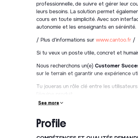
professionnelle, de suivre et gérer leur c
leurs besoins. La solution permet égaleme
cours en toute simplicité. Avec son interfa
autonomie et les enseignants en sérénité.
/ Plus d’informations sur
www.cantoo.fr
/
Si tu veux un poste utile, concret et humai
Nous recherchons un(e)
Customer Succe
sur le terrain et garantir une expérience uti
Tu joueras un rôle clé entre les utilisateur
l’équipe produit.
See more
👉 Ton objectif :
assurer l’adoption, la satisfaction et 
Profile
🚀
Ta mission