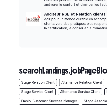
En savoir plus sur Cantoo 💜
améliorer le confort et diminuer les fact
Cantoo Scribe, le logiciel pour l’école inclus
Auditeur RSE et Relation clients
Agir pour un monde durable en accom
Cantoo Scribe permet à tous les élèves du 
clients vers des pratiques plus respon
la certification, le conseil et la formatio
professionnelle à besoins éducatifs partic
palette d’outils applicatifs conçus spécifi
(DYS, autisme, TDA/H). Avec son interface i
matières, les élèves peuvent désormais vivr
L’élève gagne en autonomie grâce aux outil
Cet assistant éducatif intelligent respecte
searchLandings.jobPageBlo
dorénavant accessible à tous.
Stage Relation Client
Alternance Relation Client
Cantoo Scribe, c’est permettre à chaque é
que soient ses besoins spécifiques. C’est ça
Stage Service Client
Alternance Service Client
Emploi Customer Success Manager
Stage Associa