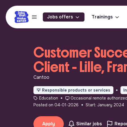
Jobs offers
Trainings
Customer Succes
Client - Lille, Fr
Cantoo
💡
Responsible products or services
I
Education
Occasional remote authorize
Posted on 04-01-2026
Start: January 2024
Apply
Similar jobs
Repor