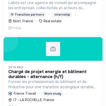
Labita est une agence de conseil qui accompagne
les entreprises, collectivités et acteurs du
logement spécifiquement dans leurs
💡
Transition partners
Internship
transformations stratégiques et opérationnelles.
Niort, France
Real estate
Today
UP N PRO
chargé de projet energie et bâtiment
durables - alternance (h/f)
Former les professionnels du bâtiment et de
l'industrie pour une transition écologique durable,
en développant des compétences en rénovation
France Travail
Work study
énergétique, digital et HSE, garantissant des
17 - LA ROCHELLE, France
emplois péren...