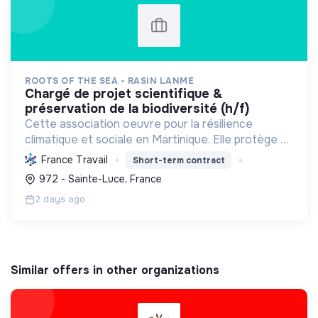
ROOTS OF THE SEA - RASIN LANME
chargé de projet scientifique &
préservation de la biodiversité (h/f)
Cette association oeuvre pour la résilience
climatique et sociale en Martinique. Elle protège et
restaure les écosystèmes marins et côtiers,
France Travail
Short-term contract
sensibilise le public et mobilise les citoyens pour un
972 - Sainte-Luce, France
aven...
2 days ago
Similar offers in other organizations