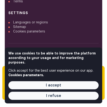
Terms
SETTINGS
Languages or regions
Sitemap
Cookies parameters
We use cookies to be able to improve the platform
FOLLOW US
according to your usage and for marketing
purposes.
Click accept for the best user experience on our app.
Please note this job was posted over 60 days
© 2026 jobs that makesense.
Cookies parameters.
ago (06-09-2026) and may or may not have
expired.
I accept
I refuse