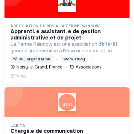
ASSOCIATION DU RDV À LA FERME RAINBOW
apprenti. e assistant. e de gestion
administrative et de projet
La Ferme Rainbow est une association d'intérêt
général qui sensibilise à l'environnement et au
bien-être animal, tout en favorisant l'insertion
💡
SSE organization
Work study
professionnelle via son Atelier et Chantier
Noisy-le-Grand, France
Associations
d'Insertion.
Today
LABITA
chargé.e de communication