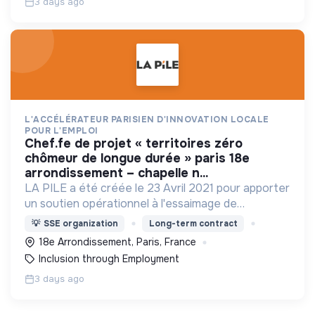
3 days ago
L'ACCÉLÉRATEUR PARISIEN D'INNOVATION LOCALE
POUR L'EMPLOI
chef.fe de projet « territoires zéro
chômeur de longue durée » paris 18e
arrondissement – chapelle n...
LA PILE a été créée le 23 Avril 2021 pour apporter
un soutien opérationnel à l'essaimage de
l’expérimentation "Territoires Zéro Chômeur de
💡
SSE organization
Long-term contract
Longue Durée" à Paris
18e Arrondissement, Paris, France
Inclusion through Employment
3 days ago