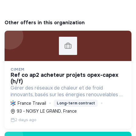
Other offers in this organization
CIMEM
ref co ap2 acheteur projets opex-capex
(h/f)
Gérer des réseaux de chaleur et de froid
innovants, basés sur les énergies renouvelables et
la récupération, pour décarboner l'énergie,
France Travail
Long-term contract
améliorer l'efficacité et réduire les coûts,
93 - NOISY LE GRAND, France
contribuant ainsi à...
2 days ago