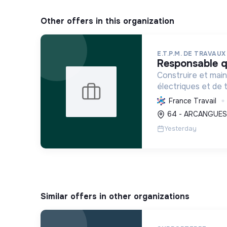
Other offers in this organization
E.T.P.M. DE TRAVAU
responsable q
Construire et main
électriques et de
durables, minimisan
France Travail
environnemental, 
64 - ARCANGUES,
compétences de s
Yesterday
Similar offers in other organizations