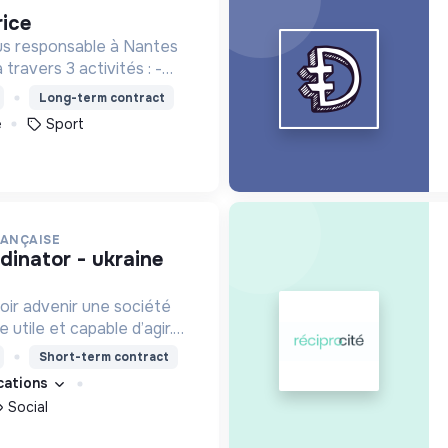
rice
lus responsable à Nantes
 travers 3 activités : -
sport - des
Long-term contract
 l'accompagnement des
e
Sport
ocaux
RANÇAISE
oir advenir une société
utile et capable d’agir.
roposons des moyens et
Short-term contract
ement innovants et
ications
Social