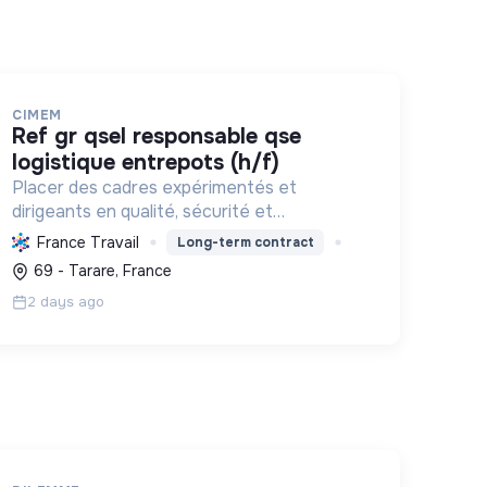
CIMEM
ref gr qsel responsable qse
logistique entrepots (h/f)
Placer des cadres expérimentés et
dirigeants en qualité, sécurité et
environnement pour des postes qui
France Travail
Long-term contract
contribuent à une logistique durable, à la
69 - Tarare, France
réduction des impacts écologiques et à
2 days ago
l'amélioration ...