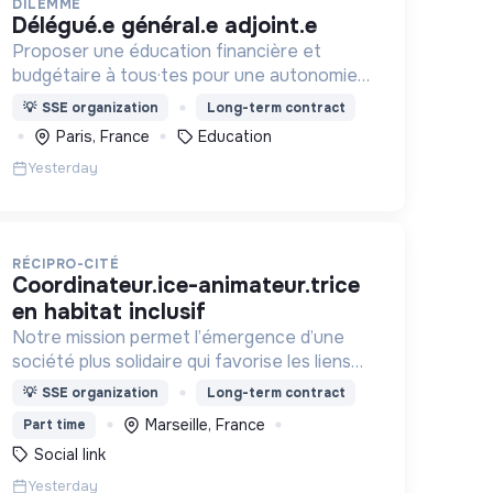
DILEMME
délégué.e général.e adjoint.e
Proposer une éducation financière et
budgétaire à tous·tes pour une autonomie
face aux produits financiers, bancaires et
💡
SSE organization
Long-term contract
assurantiels et briser le tabou autour de
Paris, France
Education
l'argent.
Yesterday
RÉCIPRO-CITÉ
coordinateur.ice-animateur.trice
en habitat inclusif
Notre mission permet l’émergence d’une
société plus solidaire qui favorise les liens
intergénérationnels pour accompagner le
💡
SSE organization
Long-term contract
vieillissement de la population et agir contre
Marseille, France
Part time
le délitement du lien social
Social link
Yesterday