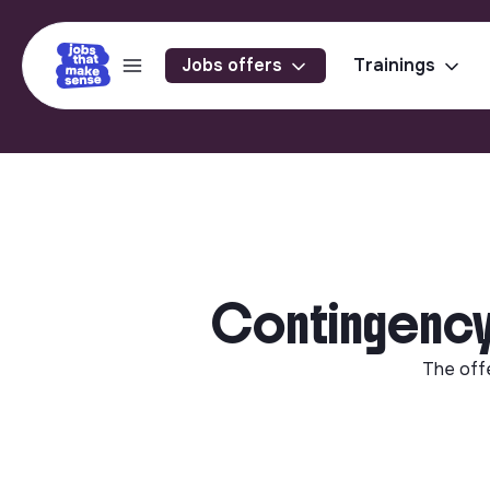
Jobs offers
Trainings
Contingency 
The off