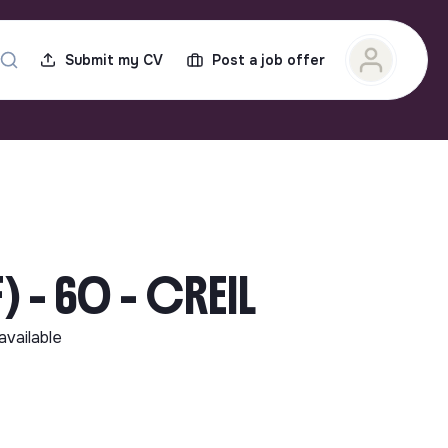
Submit my CV
Post a job offer
 - 60 - CREIL
available