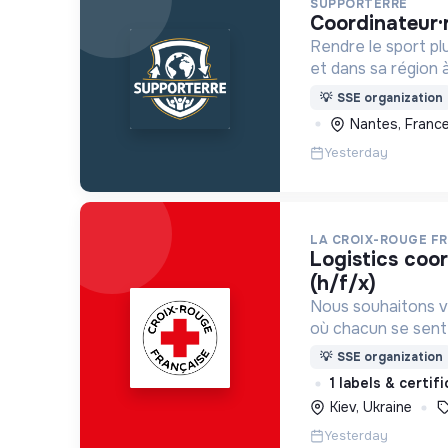
SUPPORTERRE
coordinateur·
Rendre le sport p
et dans sa région à
une recyclerie du 
💡
SSE organization
sensibilisations -
Nantes, Franc
acteurs sportifs l
Yesterday
LA CROIX-ROUGE F
logistics coordinator - ukraine
(h/f/x)
Nous souhaitons v
où chacun se sente 
Pour cela, nous p
💡
SSE organization
des lieux d’engag
1 labels & certif
adaptés à tous.
Kiev, Ukraine
Yesterday