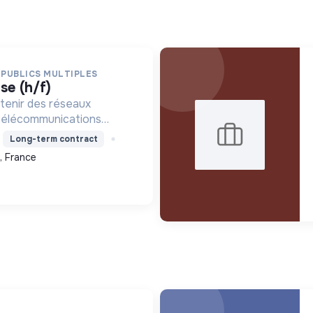
X PUBLICS MULTIPLES
se (h/f)
tenir des réseaux
 télécommunications
t l'impact
Long-term contract
tout en développant les
 France
es équipes.