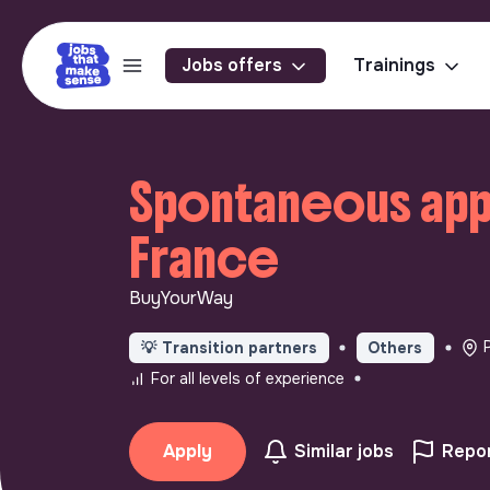
Jobs offers
Trainings
Spontaneous appli
France
BuyYourWay
💡
Transition partners
Others
For all levels of experience
Apply
Similar jobs
Repor