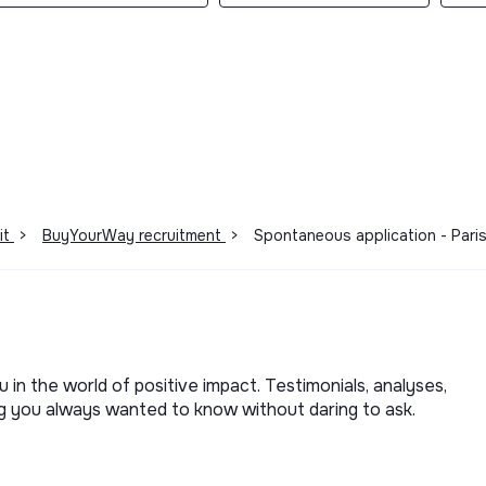
it
>
BuyYourWay recruitment
>
Spontaneous application - Paris
u in the world of positive impact. Testimonials, analyses,
ng you always wanted to know without daring to ask.