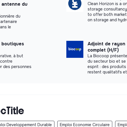
n antenne du
Clean Horizon is a 
storage consultancy.
to offer both market
ionnière du
on storage and hydr
artenaire
dans le
 boutiques
Adjoint de rayon
complet (H/F)
rative, à but
La Biocoop présente
 contre
du secteur bio et s
our des personnes
esprit : des produits
restent qualitatifs e
cTitle
loi Developpement Durable
Emploi Economie Circulaire
Empl