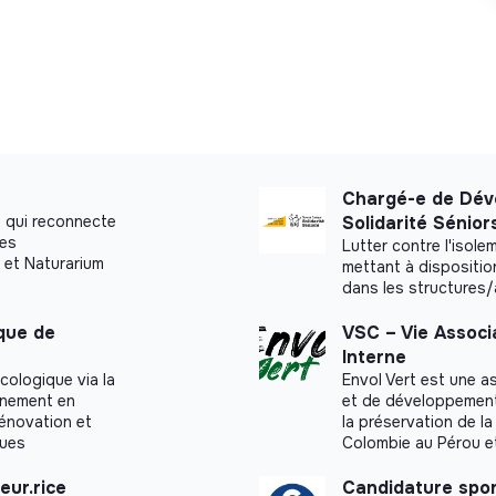
Chargé-e de Dév
 qui reconnecte
Solidarité Sénior
ues
Lutter contre l'isol
 et Naturarium
mettant à dispositio
dans les structures
ique de
VSC – Vie Associ
Interne
cologique via la
Envol Vert est une a
agnement en
et de développement r
rénovation et
la préservation de la
ques
Colombie au Pérou e
eur.rice
Candidature spo