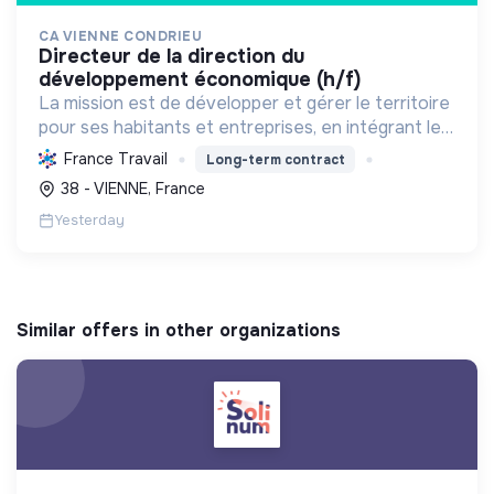
CA VIENNE CONDRIEU
directeur de la direction du
développement économique (h/f)
La mission est de développer et gérer le territoire
pour ses habitants et entreprises, en intégrant le
développement économique, l'environnement et
France Travail
Long-term contract
l'action sociale, avec un fort engagement pour la
38 - VIENNE, France
tr...
Yesterday
Similar offers in other organizations