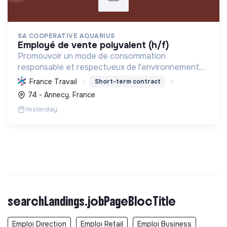
SA COOPERATIVE AQUARIUS
employé de vente polyvalent (h/f)
Promouvoir un mode de consommation
responsable et respectueux de l'environnement,
en offrant des produits bio et équitables, en
France Travail
Short-term contract
réduisant les déchets et en soutenant l'économie
74 - Annecy, France
locale et solidaire.
Yesterday
searchLandings.jobPageBlocTitle
Emploi Direction
Emploi Retail
Emploi Business