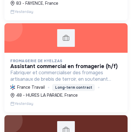
83 - FAYENCE, France
Yesterday
FROMAGERIE DE HYELZAS
assistant commercial en fromagerie (h/f)
Fabriquer et commercialiser des fromages
artisanaux de brebis de terroir, en soutenant
l'agriculture locale et biologique, et en promouvant
France Travail
Long-term contract
un modèle économique et social équitable.
48 - HURES LA PARADE, France
Yesterday