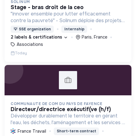
SOLINUM
stage - bras droit de la ceo
"Innover ensemble pour lutter efficacement
contre la pauvreté" - Solinum déploie des projets
d'innovation sociale qui utilisent le numérique pour
💡
SSE organization
Internship
participer à la lutte contre la pauvreté
2 labels & certifications
Paris, France
Associations
Today
COMMUNAUTE DE COM DU PAYS DE FAYENCE
directeur/directrice exécutif(ve (h/f)
Développer durablement le territoire en gérant
l'eau, les déchets, l'aménagement et les services à
la population, tout en protégeant l'environnement
France Travail
Short-term contract
et promouvant la transition écologique et sociale.