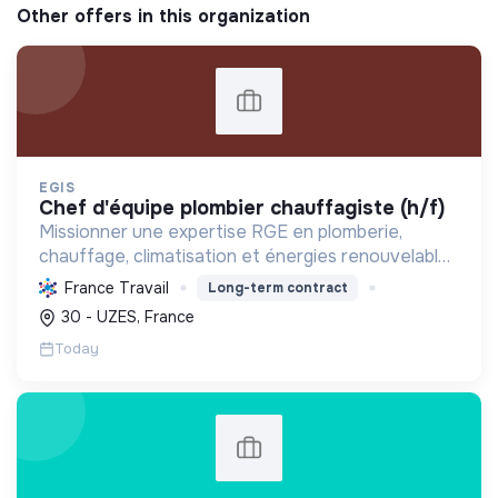
Other offers in this organization
EGIS
chef d'équipe plombier chauffagiste (h/f)
Missionner une expertise RGE en plomberie,
chauffage, climatisation et énergies renouvelables
pour les particuliers, professionnels et
France Travail
Long-term contract
collectivités, œuvrant pour la transition
30 - UZES, France
énergétique et l'effica...
Today