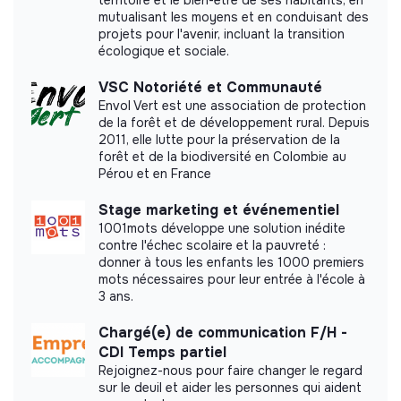
Labels and certifications
mutualisant les moyens et en conduisant des
projets pour l'avenir, incluant la transition
This structure did not communicate to us the
écologique et sociale.
labels or certifications that it was able to obtain.
VSC Notoriété et Communauté
Envol Vert est une association de protection
de la forêt et de développement rural. Depuis
2011, elle lutte pour la préservation de la
Documents
forêt et de la biodiversité en Colombie au
Pérou et en France
Did not yet add a transparency document.
Stage marketing et événementiel
1001mots développe une solution inédite
contre l'échec scolaire et la pauvreté :
donner à tous les enfants les 1000 premiers
mots nécessaires pour leur entrée à l'école à
3 ans.
Chargé(e) de communication F/H -
CDI Temps partiel
Rejoignez-nous pour faire changer le regard
sur le deuil et aider les personnes qui aident