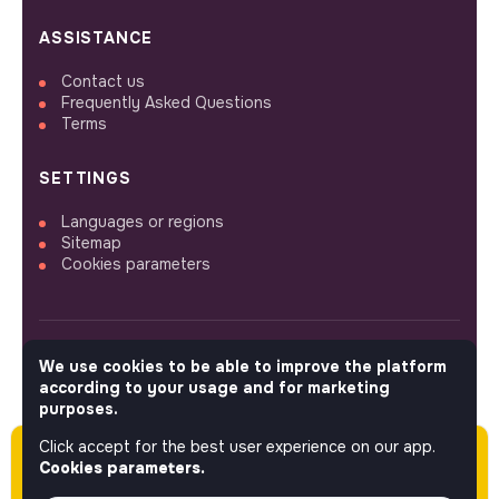
ASSISTANCE
Contact us
Frequently Asked Questions
Terms
SETTINGS
Languages or regions
Sitemap
Cookies parameters
We use cookies to be able to improve the platform
FOLLOW US
according to your usage and for marketing
purposes.
Click accept for the best user experience on our app.
Please note this job was posted over 60 days
© 2026 jobs that makesense.
Cookies parameters.
ago (04-08-2026) and may or may not have