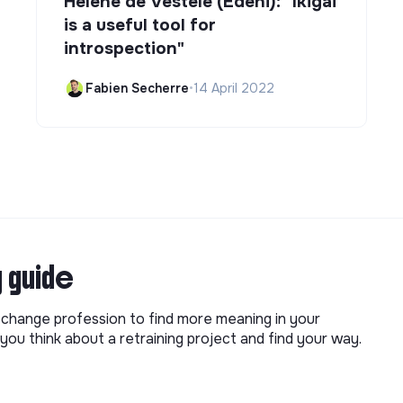
Hélène de Vestele (Edeni): "Ikigai
is a useful tool for
introspection"
Fabien Secherre
•
14 April 2022
g guide
o change profession to find more meaning in your
you think about a retraining project and find your way.