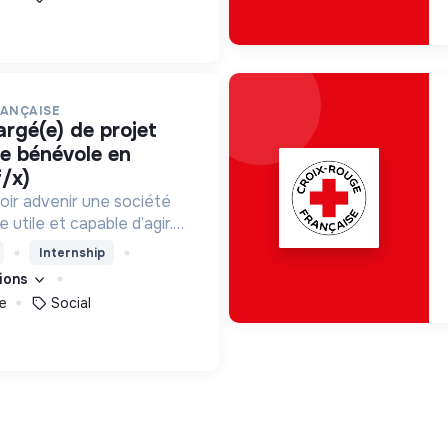
RANÇAISE
ce bénévole en
f/x)
oir advenir une société
utile et capable d’agir.
roposons des moyens et
Internship
ement innovants et
tions
e
Social