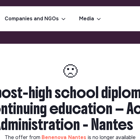
Companies and NGOs
Media
🙁
 post-high school dipl
ntinuing education — A
ministration - Nantes
The offer from
Benenova Nantes
is no longer available