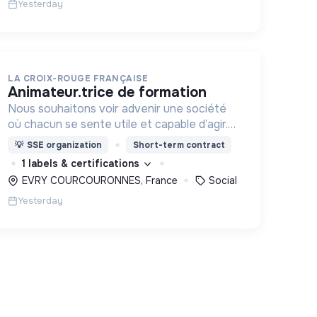
Yesterday
LA CROIX-ROUGE FRANÇAISE
animateur.trice de formation
Nous souhaitons voir advenir une société
où chacun se sente utile et capable d’agir.
Pour cela, nous proposons des moyens et
💡
SSE organization
Short-term contract
des lieux d’engagement innovants et
1 labels & certifications
adaptés à tous.
EVRY COURCOURONNES, France
Social
Yesterday