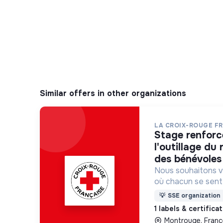
Similar offers in other organizations
LA CROIX-ROUGE F
stage renforcer à l’animation et
l'outillage du
des bénévoles 
Nous souhaitons v
où chacun se sente 
Pour cela, nous p
💡
SSE organization
des lieux d’engag
1 labels & certifica
adaptés à tous.
Montrouge, Franc