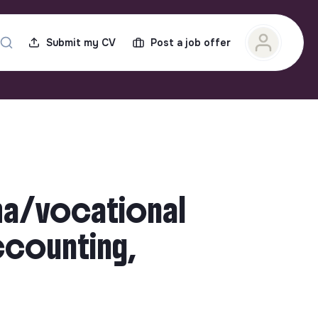
Submit my CV
Post a job offer
oma/vocational
ccounting,