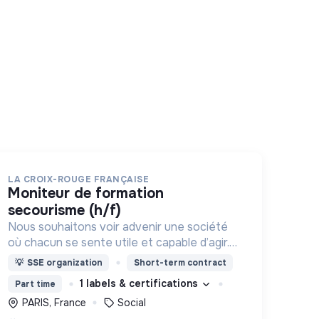
LA CROIX-ROUGE FRANÇAISE
moniteur de formation
secourisme (h/f)
Nous souhaitons voir advenir une société
où chacun se sente utile et capable d’agir.
Pour cela, nous proposons des moyens et
💡
SSE organization
Short-term contract
des lieux d’engagement innovants et
1 labels & certifications
Part time
adaptés à tous.
PARIS, France
Social