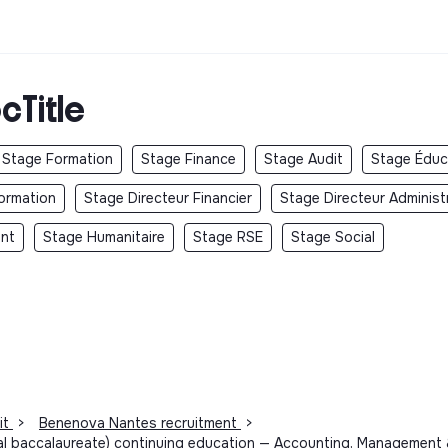
cTitle
Stage Formation
Stage Finance
Stage Audit
Stage Éduc
ormation
Stage Directeur Financier
Stage Directeur Administr
ent
Stage Humanitaire
Stage RSE
Stage Social
it
>
Benenova Nantes recruitment
>
al baccalaureate) continuing education — Accounting, Management &