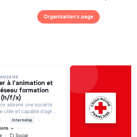
Organization's page
RANÇAISE
 réseau formation
(h/f/x)
oir advenir une société
utile et capable d’agir.
roposons des moyens et
Internship
ement innovants et
tions
e
Social