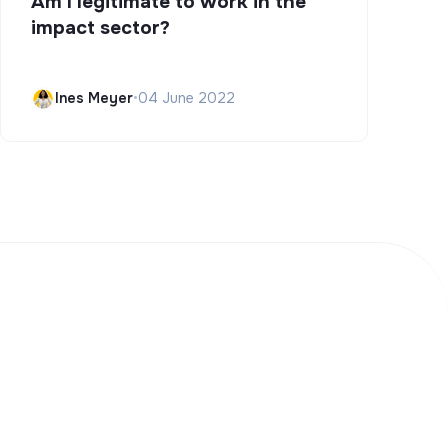
Am I legitimate to work in the
impact sector?
Ines Meyer
•
04 June 2022