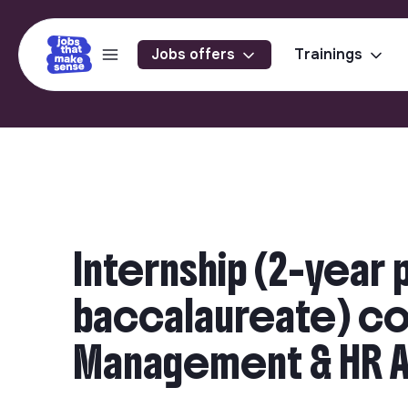
Jobs offers
Trainings
Internship (2-year
baccalaureate) co
Management & HR Ad