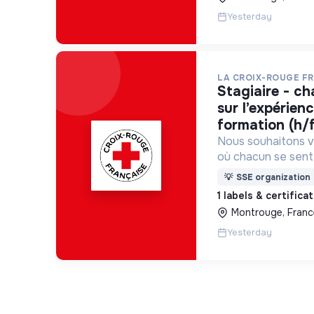
Yesterday
LA CROIX-ROUGE F
stagiaire - chargé(e) de projet
sur l’expérien
formation (h/
Nous souhaitons v
où chacun se sente 
Pour cela, nous p
💡
SSE organization
des lieux d’engag
1 labels & certifica
adaptés à tous.
Montrouge, Franc
Yesterday