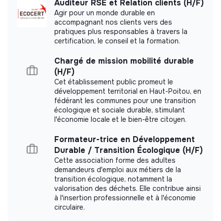
Auditeur RSE et Relation clients (H/F)
More information
Agir pour un monde durable en
accompagnant nos clients vers des
Website
Company
pratiques plus responsables à travers la
certification, le conseil et la formation.
< 15 persons
Consulting
Chargé de mission mobilité durable
(H/F)
Cet établissement public promeut le
développement territorial en Haut-Poitou, en
Impact study
fédérant les communes pour une transition
écologique et sociale durable, stimulant
AZOCO did not yet communicate its impact
l'économie locale et le bien-être citoyen.
measurement.
Formateur-trice en Développement
Durable / Transition Écologique (H/F)
Cette association forme des adultes
demandeurs d'emploi aux métiers de la
Labels and certifications
transition écologique, notamment la
valorisation des déchets. Elle contribue ainsi
This structure did not communicate to us the
à l'insertion professionnelle et à l'économie
circulaire.
labels or certifications that it was able to obtain.