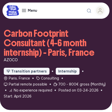
Menu
Carbon Footprint
Consultant (4-6 month
internship) - Paris, France
AZOCO
💡
Transition partners
Internship
Paris, France
Consulting
Partial remote possible
700 - 800€ gross (Monthly)
No experience required
Posted on 03-24-2026
Start: April 2026