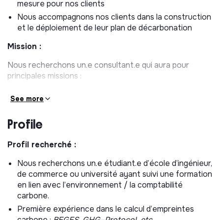
mesure pour nos clients
Nous accompagnons nos clients dans la construction
et le déploiement de leur plan de décarbonation
Mission :
Nous recherchons un.e consultant.e qui aura pour
principales missions :
Assister nos Experts/es dans le calcul des
See more
empreintes carbones de nos clients :
collecte de
données, calcul des émissions, préparation des
Profile
présentations avec les résultats et élaboration de
plans de transition bas carbone pour les clients
Profil recherché :
accompagnés
Contribution à la veille sur les actualités Bilan
Nous recherchons un.e étudiant.e d’école d’ingénieur,
Carbone et les enjeux climatiques.
de commerce ou université ayant suivi une formation
en lien avec l’environnement / la comptabilité
Participation aux réflexions pour optimiser les outils
carbone.
internes de production.
Première expérience dans le calcul d’empreintes
Animation ou assistance à l’organisation d’ateliers de
carbone :
BEGES, GHG–Protocol, etc.