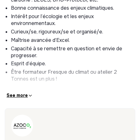
formation et sensibilisation aux enjeux climatiques.
Bonne connaissance des enjeux climatiques.
Pourquoi Azoco2 ?
Intérêt pour l’écologie et les enjeux
environnementaux.
Pour rejoindre une jeune entreprise en plein
développement qui fourmille d’idées et de projets
Curieux/se, rigoureux/se et organisé/e.
Bureaux à Paris 10e (métro Jacques Bonsergent, à
Maîtrise avancée d’Excel.
8min à pied de Gare de l’Est)
Capacité à se remettre en question et envie de
Une équipe passionnée des sujets environnement /
progresser.
énergie / climat
Esprit d’équipe.
Prise en charge transports en commun 100%
Être formateur Fresque du climat ou atelier 2
Déjeuners d’équipes réguliers
Tonnes est un plus !
Evènements d’équipe réguliers
See more
Salaire et avantages :
750€ / mois
Télétravail possible quelques jours/semaine
100% du Pass Navigo remboursé
2 repas par semaine payés par la société