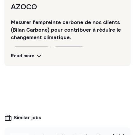
AZOCO
Mesurer l'empreinte carbone de nos clients
(Bilan Carbone) pour contribuer à réduire le
changement climatique.
Discover
Follow
Read more
💡
Transition partners
The mission of this structure is to help
companies and citizens improve their
environmental and social impact. For example,
CSR consulting, training, raising awareness of
transition issues, media, etc.
Similar jobs