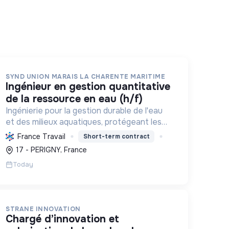
SYND UNION MARAIS LA CHARENTE MARITIME
ingénieur en gestion quantitative
de la ressource en eau (h/f)
Ingénierie pour la gestion durable de l'eau
et des milieux aquatiques, protégeant les
territoires des inondations et préservant la
France Travail
Short-term contract
biodiversité des marais et zones humides
17 - PERIGNY, France
en Charente-Maritime.
Today
STRANE INNOVATION
chargé d’innovation et