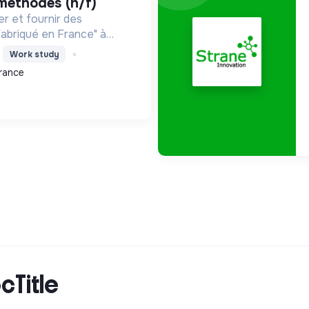
 méthodes (h/f)
er et fournir des
"Fabriqué en France" à
, favorisant le stockage
Work study
ilité électrique, avec un
rance
esponsable.
cTitle