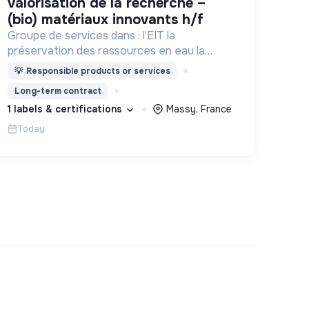
valorisation de la recherche –
(bio) matériaux innovants h/f
Groupe de services dans : l’EIT la
préservation des ressources en eau la
prévention des inondations l’agriculture
💡
Responsible products or services
durable et les écosystèmes terrestres les
Long-term contract
sciences cognitives
1 labels & certifications
Massy, France
Today