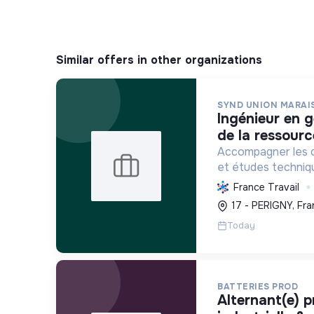
Similar offers in other organizations
SYND UNION MARAI
ingénieur en gestion quantitative
de la ressourc
Accompagner les co
et études techniq
durable de l'eau, p
France Travail
préserver les mili
17 - PERIGNY, Fra
changement climat
Today
BATTERIES PROD
alternant(e) production