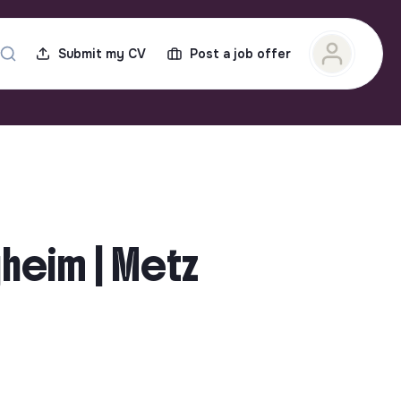
Submit my CV
Post a job offer
gheim | Metz