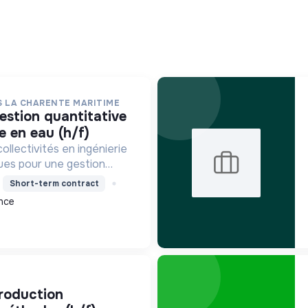
S LA CHARENTE MARITIME
e en eau (h/f)
llectivités en ingénierie
ues pour une gestion
révenir les inondations et
Short-term contract
eux aquatiques face au
nce
ique.