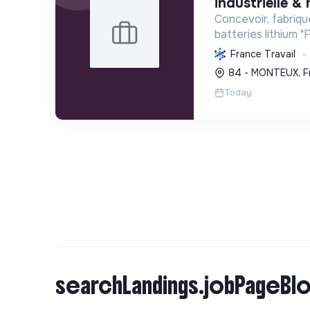
industrielle &
Concevoir, fabriqu
batteries lithium 
haute performance
France Travail
d'énergie et la mob
84 - MONTEUX, F
engagement éco-r
Today
searchLandings.jobPageBlo