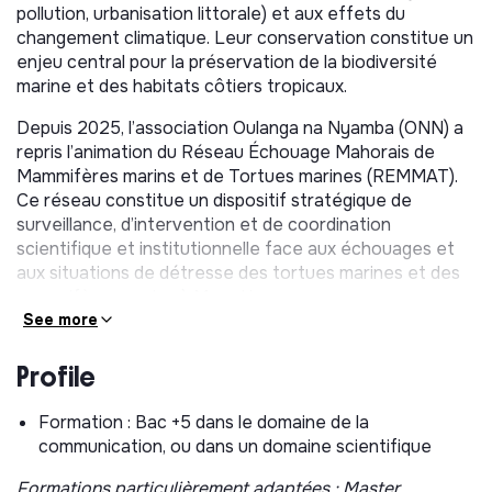
pollution, urbanisation littorale) et aux effets du
changement climatique. Leur conservation constitue un
enjeu central pour la préservation de la biodiversité
marine et des habitats côtiers tropicaux.
Depuis 2025, l’association Oulanga na Nyamba (ONN) a
repris l’animation du Réseau Échouage Mahorais de
Mammifères marins et de Tortues marines (REMMAT).
Ce réseau constitue un dispositif stratégique de
surveillance, d’intervention et de coordination
scientifique et institutionnelle face aux échouages et
aux situations de détresse des tortues marines et des
mammifères marins à Mayotte.
See more
L’animation quotidienne et opérationnelle du réseau est
assurée par ONN, qui coordonne les actions, mobilise les
Profile
membres et veille à la diffusion des informations.
Toutefois, les orientations stratégiques, la validation
Formation : Bac +5 dans le domaine de la
des protocoles et des documents produits relèvent du
communication, ou dans un domaine scientifique
Comité de Pilotage (COPIL), véritable organe
décisionnel du REMMAT.
Formations particulièrement adaptées : Master