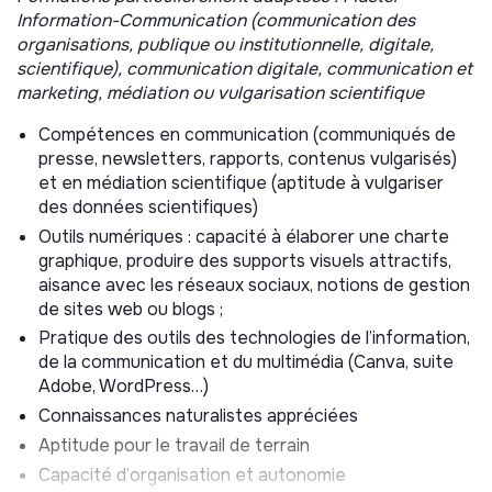
Information-Communication (communication des
Le REMMAT joue un rôle clé dans :
organisations, publique ou institutionnelle, digitale,
scientifique), communication digitale, communication et
La collecte, validation et bancarisation des données
marketing, médiation ou vulgarisation scientifique
issues des échouages et interventions, permettant
de constituer une base scientifique solide pour le
Compétences en communication (communiqués de
suivi des populations et l’évaluation des menaces ;
presse, newsletters, rapports, contenus vulgarisés)
La mise en œuvre de protocoles techniques
et en médiation scientifique (aptitude à vulgariser
normalisés, allant de la prise en charge des animaux
des données scientifiques)
en détresse aux nécropsies, en passant par le
Outils numériques : capacité à élaborer une charte
désenchevêtrement et la gestion des cadavres,
graphique, produire des supports visuels attractifs,
garantissant une réponse rapide et conforme aux
aisance avec les réseaux sociaux, notions de gestion
réglementations ;
de sites web ou blogs ;
La formation et l’habilitation des membres, afin de
Pratique des outils des technologies de l’information,
renforcer les compétences locales et assurer une
de la communication et du multimédia (Canva, suite
capacité d’intervention durable et efficace ;
Adobe, WordPress…)
La sensibilisation et la communication auprès du
Connaissances naturalistes appréciées
grand public et des institutions, pour favoriser
Aptitude pour le travail de terrain
l’adhésion aux enjeux de conservation et renforcer la
Capacité d’organisation et autonomie
cohésion entre les acteurs du territoire.