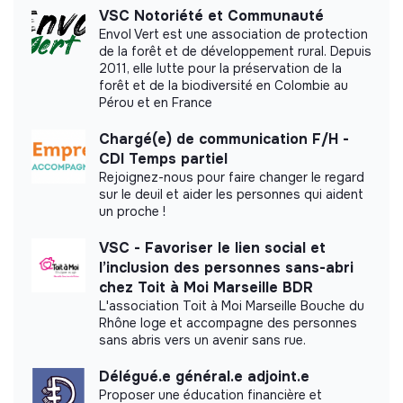
Association Oulanga na Nyamba did not yet
rédactions de contenus pour promouvoir les
VSC Notoriété et Communauté
communicate its impact measurement.
événements avant/après),
Envol Vert est une association de protection
de la forêt et de développement rural. Depuis
Participer ponctuellement à la couverture
2011, elle lutte pour la préservation de la
événementielle (prise de notes, photos, interviews).
forêt et de la biodiversité en Colombie au
Estimer les besoins techniques, humains et financiers
Pérou et en France
pour un suivi à long terme.
Labels and certifications
Chargé(e) de communication F/H -
This structure did not communicate to us the
CDI Temps partiel
labels or certifications that it was able to obtain.
Rejoignez-nous pour faire changer le regard
sur le deuil et aider les personnes qui aident
un proche !
VSC - Favoriser le lien social et
l’inclusion des personnes sans-abri
Documents
chez Toit à Moi Marseille BDR
L'association Toit à Moi Marseille Bouche du
Did not yet add a transparency document.
Rhône loge et accompagne des personnes
sans abris vers un avenir sans rue.
Délégué.e général.e adjoint.e
Proposer une éducation financière et