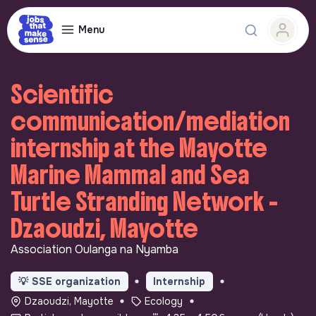
Menu
Scientific
communication/mediation
internship at the Mayotte
Marine Mammal and Sea
Turtle Stranding Network -
Dzaoudzi, Mayotte
Association Oulanga na Nyamba
💡
SSE organization
Internship
Dzaoudzi, Mayotte
Ecology