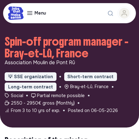
Menu
Spin-off program manager -
Bray-et-Lû, France
Association Moulin de Pont Rû
💡
SSE organization
Short-term contract
Bray-et-Lû, France
Long-term contract
Social
Partial remote possible
2550 - 2950€ gross (Monthly)
From 3 to 10 yrs of exp.
Posted on 06-05-2026