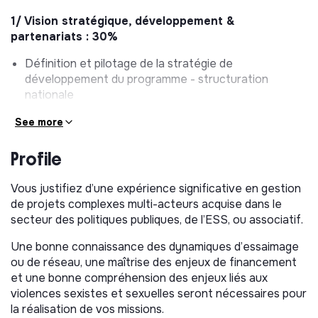
1/ Vision stratégique, développement &
partenariats : 30%
Définition et pilotage de la stratégie de
développement du programme - structuration
nationale
Identification et mobilisation de partenaires
See more
stratégiques (institutionnels, financeurs, réseaux et
sites pilotes)
Profile
Recherche de financement, suivi des conventions et
développement de nouvelles opportunités
Vous justifiez d’une expérience significative en gestion
(essaimage, financement, innovation)
de projets complexes multi-acteurs acquise dans le
Structuration du modèle économique et sécurisation
secteur des politiques publiques, de l’ESS, ou associatif.
des ressources
Une bonne connaissance des dynamiques d’essaimage
2/ Management & pilotage d’équipe : 25%
ou de réseau, une maîtrise des enjeux de financement
et une bonne compréhension des enjeux liés aux
Encadrement de l’équipe (cheffe de projet, à terme :
violences sexistes et sexuelles seront nécessaires pour
chargé.e d’animation réseau)
la réalisation de vos missions.