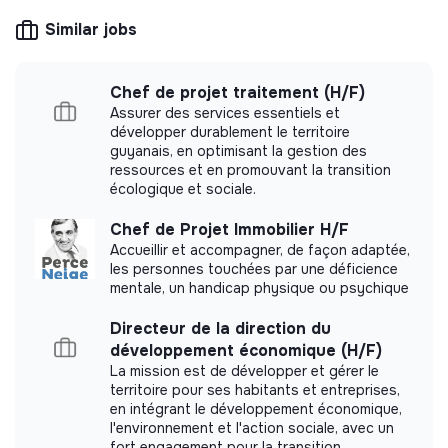
Nm8uMrQ
democratic and participative, and its profit-
Similar jobs
making potential is limited. It may be an
Process de recrutement en 3 étapes
association, cooperative, foundation, mutual or
ESUS company.
1/Un premier entretien téléphonique
Chef de projet traitement (H/F)
Assurer des services essentiels et
2/Un premier entretien en présentiel avec la RH et la
développer durablement le territoire
cheffe de projet
guyanais, en optimisant la gestion des
ressources et en promouvant la transition
More information
3/Un second entretien avec le Comité de direction et
écologique et sociale.
le Président
Website
Nonprofit organization
Chef de Projet Immobilier H/F
Between 15 and 50
Accueillir et accompagner, de façon adaptée,
Social
persons
les personnes touchées par une déficience
mentale, un handicap physique ou psychique
Directeur de la direction du
développement économique (H/F)
Impact study
La mission est de développer et gérer le
territoire pour ses habitants et entreprises,
Association Moulin de Pont Rû did not yet
en intégrant le développement économique,
communicate its impact measurement.
l'environnement et l'action sociale, avec un
fort engagement pour la transition