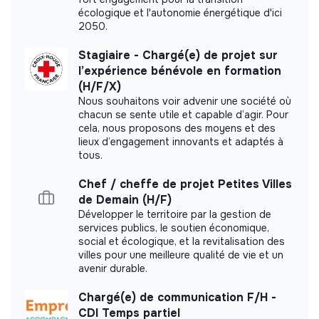
écologique et l'autonomie énergétique d'ici
2050.
Stagiaire - Chargé(e) de projet sur
Labels and certifications
l’expérience bénévole en formation
(H/F/X)
This structure did not communicate to us the
Nous souhaitons voir advenir une société où
labels or certifications that it was able to obtain.
chacun se sente utile et capable d’agir. Pour
cela, nous proposons des moyens et des
lieux d’engagement innovants et adaptés à
tous.
Documents
Chef / cheffe de projet Petites Villes
de Demain (H/F)
Did not yet add a transparency document.
Développer le territoire par la gestion de
services publics, le soutien économique,
social et écologique, et la revitalisation des
villes pour une meilleure qualité de vie et un
avenir durable.
Chargé(e) de communication F/H -
CDI Temps partiel