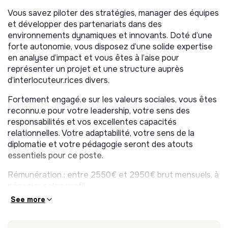
Organisation et pilotage des activités
Vous savez piloter des stratégies, manager des équipes
Appui méthodologique et animation de l’équipe
et développer des partenariats dans des
3/
Communication & représentation externe : 25%
environnements dynamiques et innovants. Doté d’une
forte autonomie, vous disposez d’une solide expertise
Représentation externe du programme et de
en analyse d’impact et vous êtes à l’aise pour
l’association
représenter un projet et une structure auprès
Participation à des événements, conférences,
d’interlocuteur.rices divers.
rencontres institutionnelles
Fortement engagé.e sur les valeurs sociales, vous êtes
Contribution à la stratégie de communication globale
reconnu.e pour votre leadership, votre sens des
Portage du plaidoyer, développement de la notoriété
responsabilités et vos excellentes capacités
du programme
relationnelles. Votre adaptabilité, votre sens de la
diplomatie et votre pédagogie seront des atouts
4/
Reporting, évaluation & impact : 10%
essentiels pour ce poste.
Supervision du reporting global et contribution aux
Rémunération : entre 2550€ et 2950€ brut mensuels, à
bilans (dont FSE+)
négocier selon profil
Analyse de l’impact social du programme et pilotage
See more
des indicateurs de performance
Poste à temps plein, CDD d’1 an renouvelable
Gestion financière : interface avec les services de
Permis B, déplacements territoire national
l’association pour la comptabilité analytique et