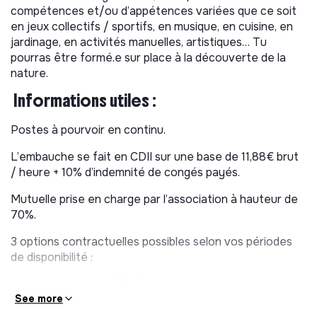
centre “Les Bruyères” recrute des animateurs et
compétences et/ou d’appétences variées que ce soit
animatrices pour encadrer des enfants de 3 à 12 ans les
en jeux collectifs / sportifs, en musique, en cuisine, en
mercredis. Selon vos disponibilités, le contrat peut
jardinage, en activités manuelles, artistiques… Tu
couvrir également les petites et/ou grandes vacances
pourras être formé.e sur place à la découverte de la
scolaires.
nature.
TON RÔLE
Missions :
Informations utiles :
Intégré.e à une équipe d’animation d’une quinzaine de
Postes à pourvoir en continu.
personnes, tes missions seront de :
L’embauche se fait en CDII sur une base de 11,88€ brut
Mettre en pratique notre
projet pédagogique
/ heure + 10% d’indemnité de congés payés.
Concevoir et animer des temps de vie quotidienne et
Mutuelle prise en charge par l’association à hauteur de
d’activités en collaboration avec l’équipe d’animation
70%.
Garantir un cadre sécurisant, respectueux du bien-
être physique et moral
3 options contractuelles possibles selon vos périodes
Être force de proposition pour concevoir et animer
de disponibilité :
des activités en relation avec les vivant.es : avec la
Les Mercredis : 377h/an
mini-ferme, la forêt, un jardin potager (…)
See more
Les Mercredis et vacances scolaires (hors été) :
Faire preuve d’écoute, de créativité, d’adaptabilité