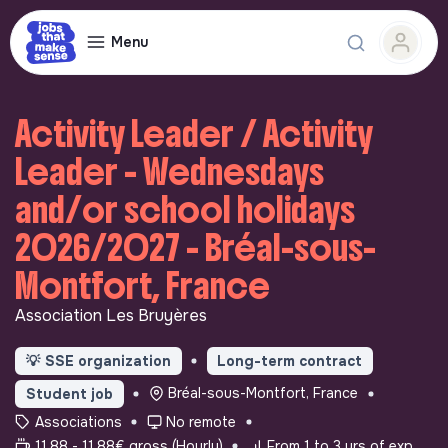
Menu
Activity Leader / Activity
Leader - Wednesdays
and/or school holidays
2026/2027 - Bréal-sous-
Montfort, France
Association Les Bruyères
💡
SSE organization
Long-term contract
Bréal-sous-Montfort, France
Student job
Associations
No remote
11.88 - 11.88€ gross (Hourly)
From 1 to 3 yrs of exp.