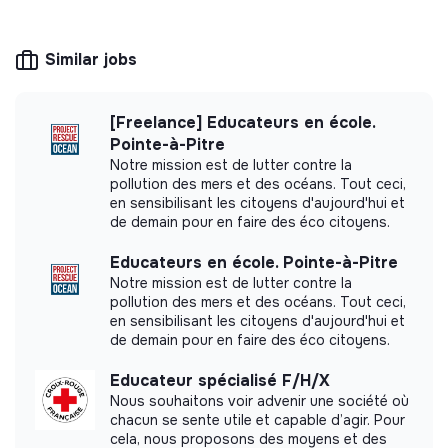
This structure is based on a principle of
solidarity and social utility: its management is
democratic and participative, and its profit-
Similar jobs
making potential is limited. It may be an
association, cooperative, foundation, mutual or
ESUS company.
[Freelance] Educateurs en école.
Pointe-à-Pitre
Notre mission est de lutter contre la
pollution des mers et des océans. Tout ceci,
en sensibilisant les citoyens d'aujourd'hui et
More information
de demain pour en faire des éco citoyens.
Website
Nonprofit organization
Educateurs en école. Pointe-à-Pitre
< 15 persons
Associations
Notre mission est de lutter contre la
pollution des mers et des océans. Tout ceci,
en sensibilisant les citoyens d'aujourd'hui et
de demain pour en faire des éco citoyens.
Impact study
Educateur spécialisé F/H/X
Nous souhaitons voir advenir une société où
Association Les Bruyères did not yet
chacun se sente utile et capable d’agir. Pour
communicate its impact measurement.
cela, nous proposons des moyens et des