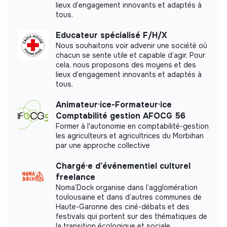
lieux d’engagement innovants et adaptés à
tous.
Educateur spécialisé F/H/X
Nous souhaitons voir advenir une société où
Labels and certifications
chacun se sente utile et capable d’agir. Pour
cela, nous proposons des moyens et des
This structure did not communicate to us the
lieux d’engagement innovants et adaptés à
labels or certifications that it was able to obtain.
tous.
Animateur·ice-Formateur·ice
Comptabilité gestion AFOCG 56
Former à l'autonomie en comptabilité-gestion
Documents
les agriculteurs et agricultrices du Morbihan
par une approche collective
Did not yet add a transparency document.
Chargé·e d’événementiel culturel
freelance
Noma’Dock organise dans l’agglomération
toulousaine et dans d’autres communes de
Haute-Garonne des ciné-débats et des
festivals qui portent sur des thématiques de
la transition écologique et sociale.