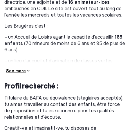
directrice, une adjointe et de
16 animateur-ices
embauchés en CDII. Le site est ouvert tout au long de
l’année les mercredis et toutes les vacances scolaires.
Les Bruyères c’est :
– un Accueil de Loisirs ayant la capacité d’accueillir
165
enfants
(70 mineurs de moins de 6 ans et 95 de plus de
6 ans)
– un lieu d’accueil et d’animation de classes vertes
See more
– un centre d’hébergement et de restauration pouvant
être loué toute l’année (accueil de séminaire, séjours de
vacances, évènements privés…)
Profil recherché :
– un espace accessible où il est possible de venir
Titulaire du BAFA ou équivalence (stagiaires acceptés),
découvrir les animaux en autonomie
tu aimes travailler au contact des enfants, être force
de proposition et tu es reconnu.e pour tes qualités
OBJECTIF
relationnelles et d’écoute.
Dans le cadre de son activité d’
accueil de loisirs
, le
Créatif-ve et imaginatif-ve, tu disposes de