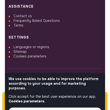
ASSISTANCE
Contact us
Frequently Asked Questions
Terms
SETTINGS
Languages or regions
Sitemap
Cookies parameters
We use cookies to be able to improve the platform
FOLLOW US
according to your usage and for marketing
purposes.
Click accept for the best user experience on our app.
Please note this job was posted over 60 days
© 2026 jobs that makesense.
Cookies parameters.
ago (05-27-2026) and may or may not have
expired.