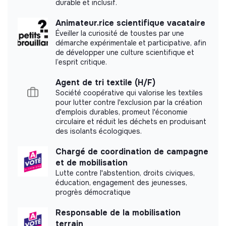
durable et inclusif.
Animateur.rice scientifique vacataire
Éveiller la curiosité de toustes par une
démarche expérimentale et participative, afin
Labels and certifications
de développer une culture scientifique et
l’esprit critique.
This structure did not communicate to us the
labels or certifications that it was able to obtain.
Agent de tri textile (H/F)
Société coopérative qui valorise les textiles
pour lutter contre l'exclusion par la création
d'emplois durables, promeut l'économie
circulaire et réduit les déchets en produisant
des isolants écologiques.
Documents
Chargé de coordination de campagne
Did not yet add a transparency document.
et de mobilisation
Lutte contre l'abstention, droits civiques,
éducation, engagement des jeunesses,
progrès démocratique
Responsable de la mobilisation
terrain