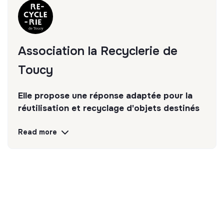
Association la Recyclerie de
Toucy
Elle propose une réponse adaptée pour la
réutilisation et recyclage d'objets destinés
au rebut. Actrice de l'économie solidaire et
Read more
du développement local elle favorise
également le lien social
Discover
Follow
💡
SSE organization