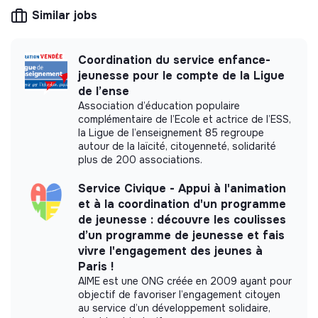
This structure is based on a principle of
Similar jobs
solidarity and social utility: its management is
democratic and participative, and its profit-
making potential is limited. It may be an
Coordination du service enfance-
association, cooperative, foundation, mutual or
ESUS company.
jeunesse pour le compte de la Ligue
de l’ense
Association d’éducation populaire
complémentaire de l’Ecole et actrice de l’ESS,
la Ligue de l’enseignement 85 regroupe
More information
autour de la laïcité, citoyenneté, solidarité
plus de 200 associations.
Website
Nonprofit organization
Service Civique - Appui à l'animation
< 15 persons
Circular economy
et à la coordination d'un programme
de jeunesse : découvre les coulisses
d’un programme de jeunesse et fais
vivre l'engagement des jeunes à
Impact study
Paris !
AIME est une ONG créée en 2009 ayant pour
objectif de favoriser l’engagement citoyen
Association la Recyclerie de Toucy did not yet
au service d’un développement solidaire,
communicate its impact measurement.