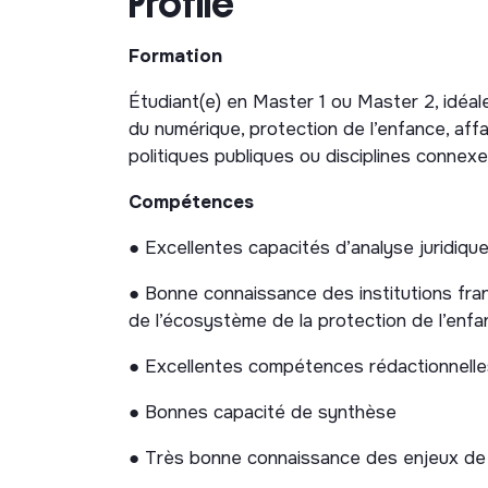
Profile
- Appui à l’analyse des textes juridiques :
Formation
de loi, lois, décrets, lignes directrices, déc
Étudiant(e) en Master 1 ou Master 2, idéale
- Cartographies d’acteurs et préparation d
du numérique, protection de l’enfance, affai
argumentaires et éléments de langage.
politiques publiques ou disciplines connexe
- Appui à l’exploitation et à la valorisatio
Compétences
de l’Observatoire afin d’objectiver les cons
plaidoyer de l’Association e-Enfance/3018.
● Excellentes capacités d’analyse juridique,
Rédaction et communication institutio
● Bonne connaissance des institutions fra
de l’écosystème de la protection de l’enfan
- Rédaction de notes juridiques, notes de
comparatives et argumentaires destinés à a
● Excellentes compétences rédactionnelle
Enfance/3018 auprès des institutions fra
● Bonnes capacité de synthèse
- Contribution à la préparation de réponse
européennes (contributions écrites, questi
● Très bonne connaissance des enjeux de c
(auditions, tables rondes, groupes de trav