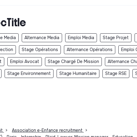
cTitle
e Media
Alternance Media
Emploi Media
Stage Projet
rection
Stage Opérations
Alternance Opérations
Emploi 
t
Emploi Avocat
Stage Chargé De Mission
Alternance Ch
Stage Environnement
Stage Humanitaire
Stage RSE
it
>
Association e-Enfance recruitment
>
- Paris - Internship - Plaid, Lawyer, Mission manager - Education