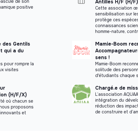
bascule de son
Antilles H/F (H/F)
ynamique positive
Cette association œu
sensibilisation sur le
protège ces espèces 
connaissances scient
homme-nature, contri
 des Gentils
Mamie-Boom recr
t qui a du
Accompagnateurs,
sens !
s pour rompre la
Mamie-Boom reconnec
x visites
solitude des personn
d'étudiants chaque 
sur
Chargé.e de miss
ion (H/F/X)
L’association AQUAA 
intégration du dével
été où chacun se
réduction des impac
a, nous proposons
de construire et d’
innovants et