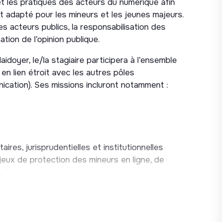
et les pratiques des acteurs du numérique afin
t adapté pour les mineurs et les jeunes majeurs.
 des acteurs publics, la responsabilisation des
ation de l’opinion publique.
idoyer, le/la stagiaire participera à l’ensemble
 en lien étroit avec les autres pôles
ication). Ses missions incluront notamment :
aires, jurisprudentielles et institutionnelles
njeux de protection des mineurs en ligne, de
.
 et européens sur les sujets précités :
amendements, questions écrites, travaux de
on institutionnelles.