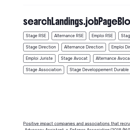
searchLandings.jobPageBlo
Stage RSE
Alternance RSE
Emploi RSE
Stag
Stage Direction
Alternance Direction
Emploi Di
Emploi Juriste
Stage Avocat
Alternance Avoca
Stage Association
Stage Developpement Durable
Positive impact companies and associations that recru
Advocacy Assistant, e-Enfance Association/3018 (M/F) 