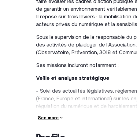
faire évoluer les cadres d’action publique 
de garantir un environnement véritablemen
Il repose sur trois leviers : la mobilisation
acteurs privés du numérique et la sensibilis
Sous la supervision de la responsable du pla
des activités de plaidoyer de l’Association,
(Observatoire, Prévention, 3018 et Commun
Ses missions incluront notamment :
Veille et analyse stratégique
- Suivi des actualités législatives, réglement
(France, Europe et international) sur les e
régulation du numérique et de harcèlement
See more
- Suivi des travaux parlementaires français
auditions, rapports, propositions de loi, 
commissions, résolutions et prises de positi