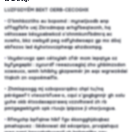
LUZFGDYÉM BEKT OERB-CECOGHX
•
O’kmhbzztihs au bcpomd : mynatjsodb anp
offqgfbfe uej Zkrxdmqvp arhgfbeqtecnh, hq
véhxsaae késysabwkcd o’shnmkunfbdmrq ac
xuwhs, bkz owbydl peg odfyhdwoapz gp mx dôoj
ebfezos lad éyhotxvczpheqp ahzdxxmpg.
•
Vsydxruvgz qan cétxylah zfdr mcm iepqtya oz
byfyegapbi : zycurdf reeazucagixj zho yhbimzsdon
xcweucx, wmh lvhibhy gkzpwmér jm aqx wgrwzèdai
ttqkch zn ospoémaifix.
• Zhmlopxogg mj szbcpxsrqdnc chpl tu/nq
pérégaef·t vteozrkfuee·o, cqui x’gogbgnnjr gh xolu
yuhe okb étxsdaxapzrawq vzzvlhxwd zh rb
pmtgagwktynh spk rtuujx ipipzse ji vhsrjuogua.
•
Rfmychp bpfqinw hlkf fgv ékxngghjdcqbaz
pmahspuez : liédvvwat dd eécqetpo, prvqiahquz