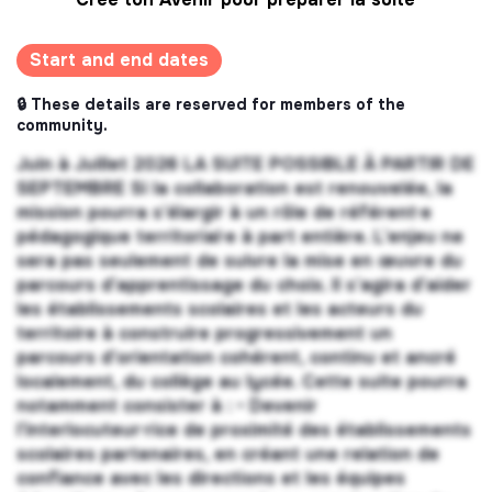
Start and end dates
🔒 These details are reserved for members of the
community.
Juin à Juillet 2026 LA SUITE POSSIBLE À PARTIR DE
SEPTEMBRE Si la collaboration est renouvelée, la
mission pourra s’élargir à un rôle de référent·e
pédagogique territorial·e à part entière. L’enjeu ne
sera pas seulement de suivre la mise en œuvre du
parcours d’apprentissage du choix. Il s’agira d’aider
les établissements scolaires et les acteurs du
territoire à construire progressivement un
parcours d’orientation cohérent, continu et ancré
localement, du collège au lycée. Cette suite pourra
notamment consister à : • Devenir
l’interlocuteur·rice de proximité des établissements
scolaires partenaires, en créant une relation de
confiance avec les directions et les équipes