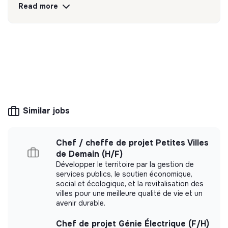
Read more
leurs projets d’orientation.
Discover
Follow
💡
SSE organization
This structure is based on a principle of
solidarity and social utility: its management is
Similar jobs
democratic and participative, and its profit-
making potential is limited. It may be an
association, cooperative, foundation, mutual or
ESUS company.
Chef / cheffe de projet Petites Villes
de Demain (H/F)
Développer le territoire par la gestion de
services publics, le soutien économique,
social et écologique, et la revitalisation des
More information
villes pour une meilleure qualité de vie et un
avenir durable.
Website
Nonprofit organization
Chef de projet Génie Électrique (F/H)
Between 15 and 50