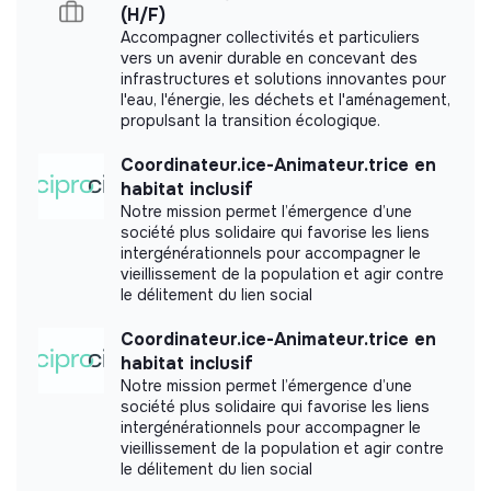
Education
(H/F)
persons
Accompagner collectivités et particuliers
vers un avenir durable en concevant des
infrastructures et solutions innovantes pour
l'eau, l'énergie, les déchets et l'aménagement,
propulsant la transition écologique.
Impact study
Coordinateur.ice-Animateur.trice en
Carried out an internal impact measurement.
habitat inclusif
Notre mission permet l’émergence d’une
société plus solidaire qui favorise les liens
intergénérationnels pour accompagner le
vieillissement de la population et agir contre
Labels and certifications
le délitement du lien social
This structure did not communicate to us the
Coordinateur.ice-Animateur.trice en
labels or certifications that it was able to obtain.
habitat inclusif
Notre mission permet l’émergence d’une
société plus solidaire qui favorise les liens
intergénérationnels pour accompagner le
vieillissement de la population et agir contre
le délitement du lien social
Documents