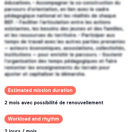
éducatives. • Accompagner la co-construction du
parcours d’orientation, en lien avec le cadre
pédagogique national et les réalités de chaque
BEF. • Faciliter l’articulation entre les actions
existantes, les besoins des jeunes et des familles,
et les ressources du territoire. • Participer aux
temps de travail avec les autres parties prenantes
— acteurs économiques, associations, collectivités,
institutions — pour enrichir le parcours. • Soutenir
l’organisation des temps pédagogiques et faire
remonter les enseignements du terrain pour
ajuster et capitaliser la démarche.
Estimated mission duration
2 mois avec possibilité de renouvellement
Workload and rhythm
2 jours / mois