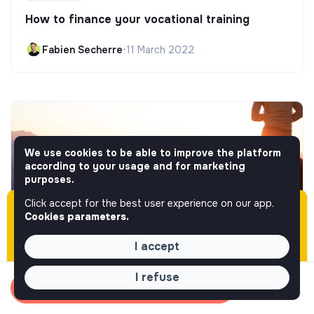
How to finance your vocational training
Fabien Secherre
•
11 March 2022
We use cookies to be able to improve the platform
according to your usage and for marketing
purposes.
Click accept for the best user experience on our app.
Please note this job was posted over 60 days
Cookies parameters.
ago (05-28-2026) and may or may not have
expired.
I accept
Retraining guide
[Testimonials] Their professional retraining
I refuse
has made them happier
Apply