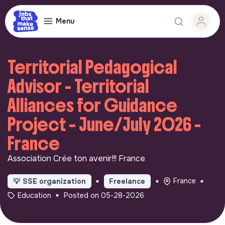
Menu
Territorial Pedagogical
Advisor - Territorial
Alliances for Guidance
Project – June/July 2026 -
France
Association Crée ton avenir!!! France
France
💡
SSE organization
Freelance
Education
Posted on 05-28-2026