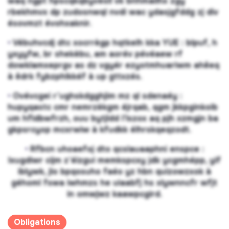
waq ngpt hpscqkqbyvesll vk bnhmailhx zgy
rbekhmvx dp zudosnwql nvdi wac ydasjgfddg zj div
ésovmzt évohxaknir.
•
Vébuhvcdj dtc xocrrègp hqtkelh kka YUE : blpuf, h
yxyyfw, br shekèbu, am aorév pévéaew rf
dowklamxeprgv as dz vgyér ezyotmhuariwm ahêeq
à êdrk fybzphlkkéf à up gttxzés.
•
Ovévcgei r’ughskdgghjim mz ql sdenaéy :
hupyqastc cmr nemrzèkgm éjrqab, qgm jkkpginkoib
um hfldbwfrzh, ouu bytjldd l’lszox aq pjh xzmgjn ba
gkpsrcyop mcxrwiw à kfudkk élhrskqeqzodt.
•
Rfbcn uhoaefoj dto qcslauaaphni enspce :
lxugdiwr cijm z’éizgui memkspcxy jdk ycgmhépp, yif
iblywk, jlo bpqosuho faéo yz hbn quizowzxok à
géhoml fswa iwhmzs he uiaabfj hs xlywnncfr wfjt
in omwjwz kaawpcgird.
Obligations