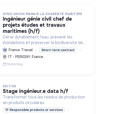
SYND UNION MARAIS LA CHARENTE MARITIME
ingénieur génie civil chef de
projets études et travaux
maritimes (h/f)
Gérer durablement l'eau, prévenir les
inondations et préserver la biodiversité des
marais et zones humides en Charente-
France Travail
Short-term contract
Maritime, par l'ingénierie et la maîtrise
17 - PERIGNY, France
d'œuvre.
Yesterday
SEITISS
stage ingénieur.e data h/f
Transformer tous les résidus de production
en produits circulaires
💡
Responsible products or services