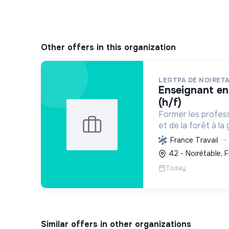
Other offers in this organization
LEGTPA DE NOIRET
enseignant en agroéquipement
(h/f)
Former les profess
et de la forêt à la
promouvoir l'agroé
France Travail
l'écoresponsabilit
42 - Noirétable, 
pratique, pour des
Today
transition.
Similar offers in other organizations