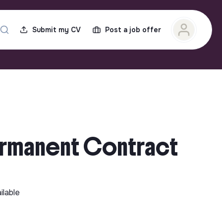
Submit my CV
Post a job offer
Permanent Contract
ilable