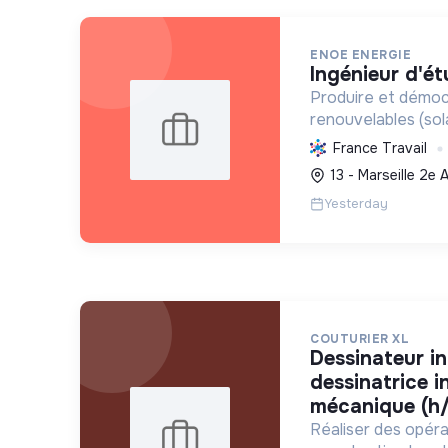
ENOE ENERGIE
ingénieur d'ét
Produire et démoc
renouvelables (sol
transition écologi
France Travail
et en valorisant les
13 - Marseille 2e
Yesterday
COUTURIER XL
dessinateur industriel /
dessinatrice i
mécanique (h/
Réaliser des opéra