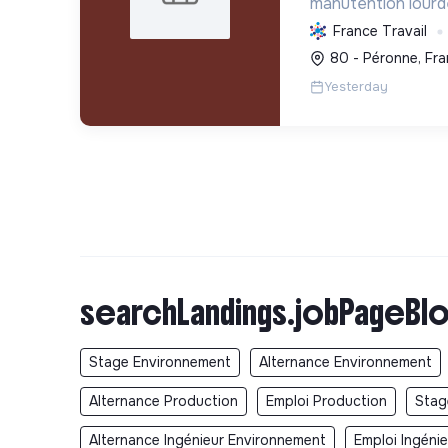
manutention lour
d'éoliennes à l'éch
France Travail
contribuant au re
80 - Péronne, Fr
à la remise en éta
Yesterday
transition éc...
searchLandings.jobPageBlo
Stage Environnement
Alternance Environnement
Alternance Production
Emploi Production
Stag
Alternance Ingénieur Environnement
Emploi Ingéni