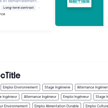
de et démantèlement
elle nationale,
Long-term contract
cyclage des matériaux et
ance
t des sites pour une
cTitle
Emploi Environnement
Stage Ingénierie
Alternance Ingénier
e Ingénieur
Alternance Ingénieur
Emploi Ingénieur
Stage I
eur Environnement
Emploi Alimentation Durable
Emploi Cultur