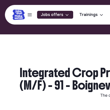
Jobs offers
Trainings
Integrated Crop P
(M/F) - 91 - Boignev
The 