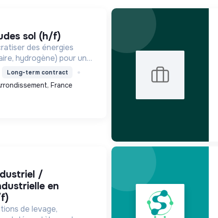
udes sol (h/f)
ratiser des énergies
aire, hydrogène) pour une
que durable, en innovant
Long-term contract
 territoires.
 Arrondissement, France
ndustrielle en
f)
tions de levage,