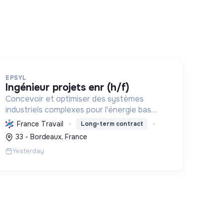
EPSYL
ingénieur projets enr (h/f)
Concevoir et optimiser des systèmes
industriels complexes pour l'énergie bas
carbone et la mobilité durable, en
France Travail
Long-term contract
s'appuyant sur l'innovation et une
33 - Bordeaux, France
démarche RSE.
Yesterday