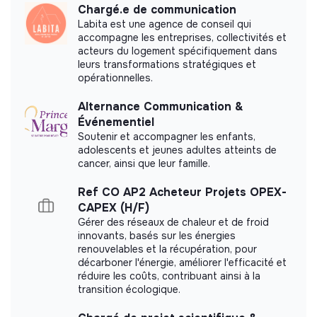
Chargé.e de communication
Labita est une agence de conseil qui
Labels and certifications
accompagne les entreprises, collectivités et
acteurs du logement spécifiquement dans
This structure did not communicate to us the
leurs transformations stratégiques et
labels or certifications that it was able to obtain.
opérationnelles.
Alternance Communication &
Événementiel
Soutenir et accompagner les enfants,
Documents
adolescents et jeunes adultes atteints de
cancer, ainsi que leur famille.
Did not yet add a transparency document.
Ref CO AP2 Acheteur Projets OPEX-
CAPEX (H/F)
Gérer des réseaux de chaleur et de froid
innovants, basés sur les énergies
renouvelables et la récupération, pour
décarboner l'énergie, améliorer l'efficacité et
réduire les coûts, contribuant ainsi à la
transition écologique.