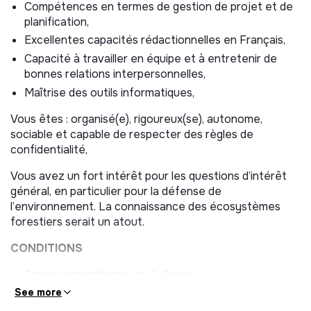
Compétences en termes de gestion de projet et de
(sourcing, échanges avec les associations, fiches de
planification,
synthèse…),
Excellentes capacités rédactionnelles en Français,
Appui à la logistique et à l’organisation des visites
terrains avec les porteurs de projet (roadmap,
Capacité à travailler en équipe et à entretenir de
réservations, déplacements,…),
bonnes relations interpersonnelles,
Appui à l’instruction des dossiers de candidature
Maîtrise des outils informatiques,
(évaluation, conformité́…),
Vous êtes : organisé(e), rigoureux(se), autonome,
Alimentation de la base de données (création fiches
sociable et capable de respecter des règles de
structures, projets, etc.),
confidentialité,
Préparation des comités de sélection (présentations,
corpus documentaires…),
Vous avez un fort intérêt pour les questions d’intérêt
général, en particulier pour la défense de
Appui à l’élaboration des conventions, à la
l’environnement. La connaissance des écosystèmes
formalisation du partenariat.
forestiers serait un atout.
Déploiement de la stratégie sur l’axe
CONDITIONS
environnement et santé
Stage conventionné de 4-6 mois
Veille sectorielle (réseaux sociaux, publications,
actualités juridiques et fiscales…),
Date de démarrage : 1er Septembre 2026
See more
Recherches bibliographiques,