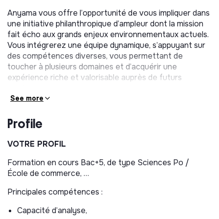
Anyama vous offre l’opportunité de vous impliquer dans
une initiative philanthropique d’ampleur dont la mission
fait écho aux grands enjeux environnementaux actuels.
Vous intégrerez une équipe dynamique, s’appuyant sur
des compétences diverses, vous permettant de
toucher à plusieurs domaines et d’acquérir une
expérience riche et valorisable auprès de futurs
employeurs.
See more
Vous trouverez de plus amples informations sur notre
site internet :
www.anyama.org
Profile
VOS MISSIONS
VOTRE PROFIL
Au sein d’une équipe de 4 personnes, vous participerez
Formation en cours Bac+5, de type Sciences Po /
de façon transversale aux activités suivantes :
École de commerce, …
Développement et suivi des partenariats
Principales compétences :
associatifs
Capacité d’analyse,
Contribution au processus de sélection de projets