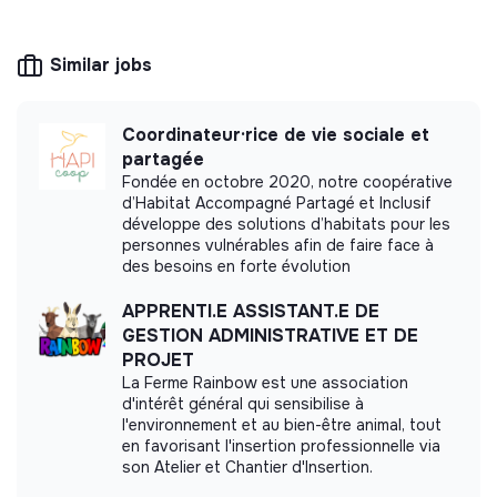
The company's mission is to design eco-
responsible products and services aligned with
the needs of the ecological transformation.
Similar jobs
Coordinateur·rice de vie sociale et
partagée
More information
Fondée en octobre 2020, notre coopérative
d’Habitat Accompagné Partagé et Inclusif
Website
Unknown
développe des solutions d’habitats pour les
< 15 persons
Ecology
personnes vulnérables afin de faire face à
des besoins en forte évolution
APPRENTI.E ASSISTANT.E DE
GESTION ADMINISTRATIVE ET DE
Impact study
PROJET
La Ferme Rainbow est une association
Anyama did not yet communicate its impact
d'intérêt général qui sensibilise à
measurement.
l'environnement et au bien-être animal, tout
en favorisant l'insertion professionnelle via
son Atelier et Chantier d'Insertion.