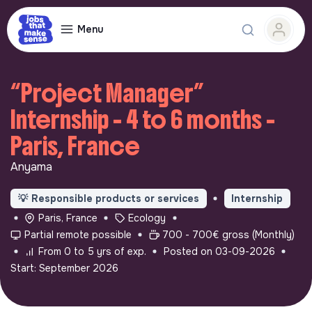
Menu
“Project Manager”
Internship - 4 to 6 months -
Paris, France
Anyama
💡
Responsible products or services
Internship
Paris, France
Ecology
Partial remote possible
700 - 700€ gross (Monthly)
From 0 to 5 yrs of exp.
Posted on 03-09-2026
Start: September 2026