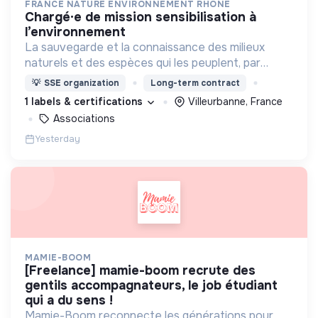
FRANCE NATURE ENVIRONNEMENT RHÔNE
chargé·e de mission sensibilisation à
l’environnement
La sauvegarde et la connaissance des milieux
naturels et des espèces qui les peuplent, par
l’expertise naturaliste ainsi que par la transmission
💡
SSE organization
Long-term contract
à tous publics et l’éducation des générations
1 labels & certifications
Villeurbanne, France
futures.
Associations
Yesterday
MAMIE-BOOM
[freelance] mamie-boom recrute des
gentils accompagnateurs, le job étudiant
qui a du sens !
Mamie-Boom reconnecte les générations pour