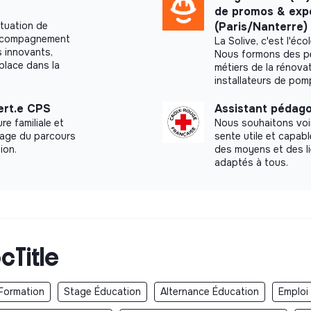
de promos & exp
ituation de
(Paris/Nanterre)
accompagnement
La Solive, c'est l'éc
s innovants,
Nous formons des p
place dans la
métiers de la rénovat
installateurs de pomp
ert.e CPS
Assistant pédago
e familiale et
Nous souhaitons voi
hage du parcours
sente utile et capab
ion.
des moyens et des l
adaptés à tous.
cTitle
Formation
Stage Éducation
Alternance Éducation
Emploi