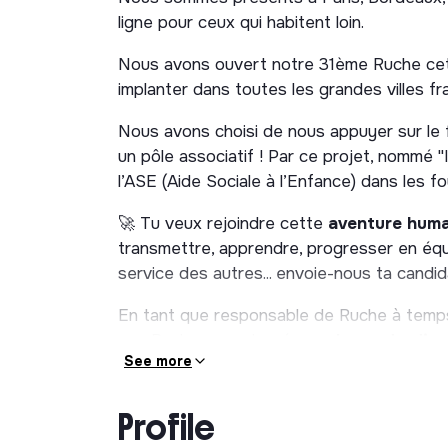
ligne pour ceux qui habitent loin.
Nous avons ouvert notre 31ème Ruche cett
implanter dans toutes les grandes villes fr
Nous avons choisi de nous appuyer sur le
un pôle associatif ! Par ce projet, nommé
l’ASE (Aide Sociale à l’Enfance) dans les f
🚀 Tu veux rejoindre cette
aventure huma
transmettre, apprendre, progresser en équ
service des autres... envoie-nous ta candid
En tant que responsable de Ruche à temps p
nos Ruches, que tu géreras
le vendredi a
See more
matinées en semaine selon tes disponib
Tu assureras :
Profile