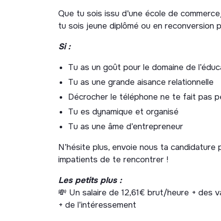
Le suivi pédagogique des élèves et la 
Que tu sois issu d'une école de commerce/
La croissance du chiffre d’affaires et la
tu sois jeune diplômé ou en reconversion p
L'amélioration de la gestion opérationnel
Si :
La coordination et l'accompagnement de
Tu as un goût pour le domaine de l’éduc
Tu as une grande aisance relationnelle
Décrocher le téléphone ne te fait pas p
Tu es dynamique et organisé
Tu as une âme d’entrepreneur
N’hésite plus, envoie nous ta candidature
impatients de te rencontrer !
Les petits plus :
💸 Un salaire de 12,61€ brut/heure + des va
+ de l’intéressement