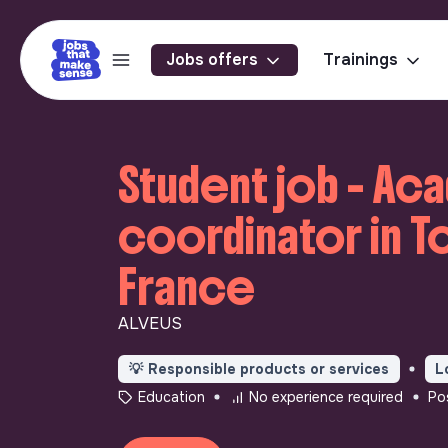
Jobs offers
Trainings
Student job - Ac
coordinator in T
France
ALVEUS
💡
Responsible products or services
L
Education
No experience required
Po