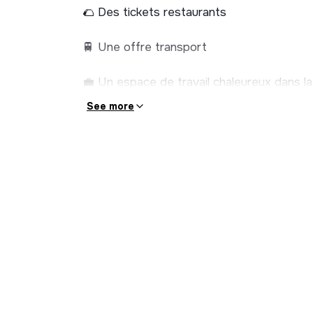
🌮 Des tickets restaurants
🚆 Une offre transport
💼 Un espace de travail chaleureux dans la
See more
🎾 Des events sportifs
🎉 Des afterworks
✋ Une équipe jeune et dynamique