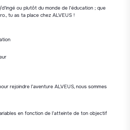
communication avec les parents
d'ingé ou plutôt du monde de l'éducation ; que
 gestion de la relation commerciale
ro., tu as ta place chez ALVEUS !
le
 nos tuteurs prestataires
ation
eur
 pour rejoindre l’aventure ALVEUS, nous sommes
riables en fonction de l’atteinte de ton objectif