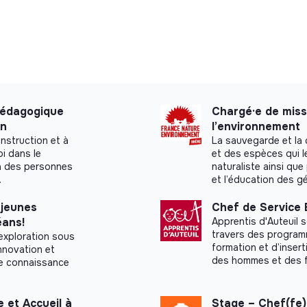
pédagogique
Chargé·e de missi
on
l’environnement
nstruction et à
La sauvegarde et la 
i dans le
et des espèces qui le
à des personnes
naturaliste ainsi que
.
et l’éducation des g
 jeunes
Chef de Service 
éans!
Apprentis d'Auteuil s
travers des programm
xploration sous
formation et d’insert
innovation et
des hommes et des 
ure connaissance
et Accueil à
Stage – Chef(fe)