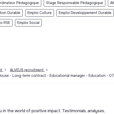
rdinateur Pédagogique
Stage Responsable Pédagogique
Al
tion Durable
Emploi Culture
Emploi Developpement Durable
oi RSE
Emploi Social
it
>
ALVEUS recruitment
>
ulouse - Long-term contract - Educational manager - Education - 
u in the world of positive impact. Testimonials, analyses,