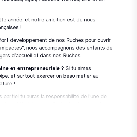
e année, et notre ambition est de nous
ançaises !
 fort développement de nos Ruches pour ouvrir
 "Im'pactes", nous accompagnons des enfants de
oyers d’accueil et dans nos Ruches.
ine et entrepreneuriale ?
Si tu aimes
ipe, et surtout exercer un beau métier au
ature !
artiel tu auras la responsabilité de l’une de
près-midi et le samedi, ainsi qu'une ou deux
ilités
.