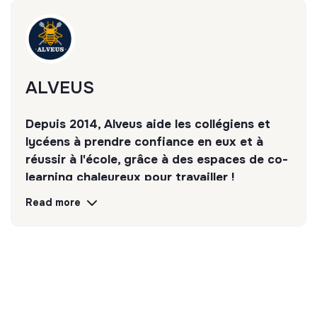
🎉 Des afterworks
✋ Une équipe jeune et dynamique
ALVEUS
Depuis 2014, Alveus aide les collégiens et
lycéens à prendre confiance en eux et à
réussir à l'école, grâce à des espaces de co-
learning chaleureux pour travailler !
Read more
Discover
Follow
💡
Responsible products or services
The company's mission is to design eco-
responsible products and services aligned with