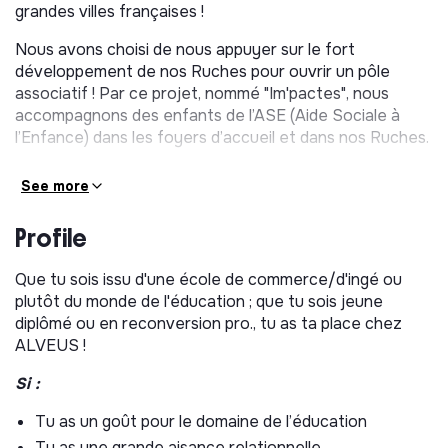
grandes villes françaises !
Nous avons choisi de nous appuyer sur le fort
développement de nos Ruches pour ouvrir un pôle
associatif ! Par ce projet, nommé "Im'pactes", nous
accompagnons des enfants de l’ASE (Aide Sociale à
l’Enfance) dans les foyers d’accueil et dans nos Ruches.
🚀 Tu veux rejoindre cette
aventure humaine et
See more
entrepreneuriale ?
Si tu aimes transmettre,
apprendre, progresser en équipe, et surtout exercer un
Profile
beau métier au service des autres... envoie-nous ta
candidature !
Que tu sois issu d'une école de commerce/d'ingé ou
En tant que responsable de Ruche à temps partiel tu
plutôt du monde de l'éducation ; que tu sois jeune
auras la responsabilité de l’une de nos Ruches, que tu
diplômé ou en reconversion pro., tu as ta place chez
géreras
ALVEUS !
le vendredi après-midi et le samedi, ainsi
qu'une ou deux matinées en semaine selon tes
Si :
disponibilités
.
Tu as un goût pour le domaine de l’éducation
Tu assureras :
Tu as une grande aisance relationnelle