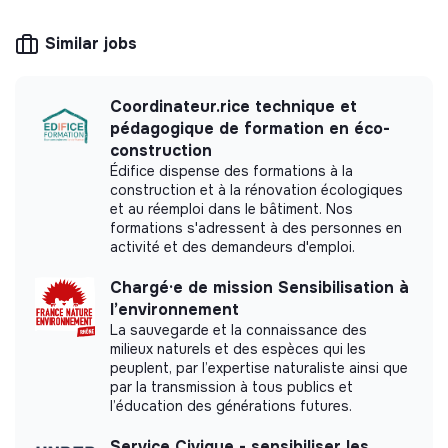
the needs of the ecological transformation.
Similar jobs
Coordinateur.rice technique et
More information
pédagogique de formation en éco-
construction
Website
Company
Édifice dispense des formations à la
Between 15 and 50
Education
construction et à la rénovation écologiques
persons
et au réemploi dans le bâtiment. Nos
formations s'adressent à des personnes en
activité et des demandeurs d'emploi.
Chargé·e de mission Sensibilisation à
Impact study
l’environnement
La sauvegarde et la connaissance des
ALVEUS did not yet communicate its impact
milieux naturels et des espèces qui les
measurement.
peuplent, par l’expertise naturaliste ainsi que
par la transmission à tous publics et
l’éducation des générations futures.
Service Civique - sensibiliser les