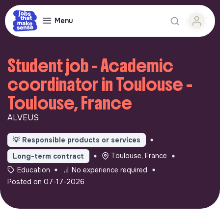
Menu
Student job - Academic
coordinator in Toulouse -
Toulouse, France
ALVEUS
💡
Responsible products or services
Toulouse, France
Long-term contract
Education
No experience required
Posted on 07-17-2026