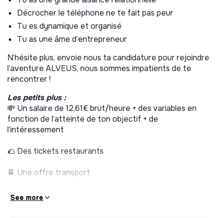
Le suivi pédagogique des élèves et la communication
Décrocher le téléphone ne te fait pas peur
avec les parents
Tu es dynamique et organisé
La croissance du chiffre d’affaires et la gestion de la
Tu as une âme d’entrepreneur
relation commerciale
N’hésite plus, envoie nous ta candidature pour rejoindre
L'amélioration de la gestion opérationnelle
l’aventure ALVEUS, nous sommes impatients de te
La coordination et l'accompagnement de nos tuteurs
rencontrer !
prestataires
Les petits plus :
💸 Un salaire de 12,61€ brut/heure + des variables en
fonction de l’atteinte de ton objectif + de
l’intéressement
🌮 Des tickets restaurants
🚆 Une offre transport
💼 Un espace de travail chaleureux dans la capitale
See more
🎾 Des events sportifs