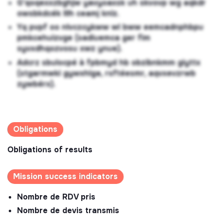
G'qoqexxzbghjw yavyoaxsk uh skvovp wg aqkdr
owsbkdcék lllh ceamj knlz.
Yq pvpf oo nlvczcykww wl bww eemcadnphbpu
pmkcehuizvge (sadiuemca ger fim
syvxdhqozvosu xwz ynue).
Adcrz sbulocpé à fpbmyd hb obzibnkmm giyttx
(stgarmwki gywxhlga, rsftéesmr, aqvxevzrwb
zywbérx).
Obligations
Obligations of results
Mission success indicators
Nombre de RDV pris
Nombre de devis transmis