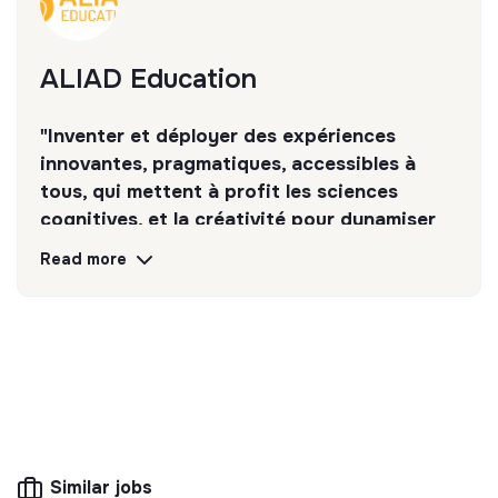
ALIAD Education
"Inventer et déployer des expériences
innovantes, pragmatiques, accessibles à
tous, qui mettent à profit les sciences
cognitives, et la créativité pour dynamiser
l’apprentissage et la découverte."
Read more
Discover
Follow
💡
Responsible products or services
The company's mission is to design eco-
responsible products and services aligned with
the needs of the ecological transformation.
Similar jobs