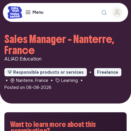
Menu
Sales Manager - Nanterre,
France
ALIAD Education
💡
Responsible products or services
Freelance
Nanterre, France
Learning
Posted on 06-08-2026
Want to learn more about this
organisation?