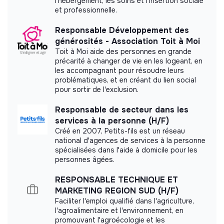
l’hébergement, les soins et l’insertion sociale
This structure did not communicate to us the
et professionnelle.
labels or certifications that it was able to obtain.
Responsable Développement des
générosités - Association Toit à Moi
Toit à Moi aide des personnes en grande
précarité à changer de vie en les logeant, en
Documents
les accompagnant pour résoudre leurs
problématiques, et en créant du lien social
pour sortir de l'exclusion.
Did not yet add a transparency document.
Responsable de secteur dans les
services à la personne (H/F)
Créé en 2007, Petits-fils est un réseau
national d'agences de services à la personne
spécialisées dans l'aide à domicile pour les
personnes âgées.
RESPONSABLE TECHNIQUE ET
MARKETING REGION SUD (H/F)
Faciliter l'emploi qualifié dans l'agriculture,
l'agroalimentaire et l'environnement, en
promouvant l'agroécologie et les