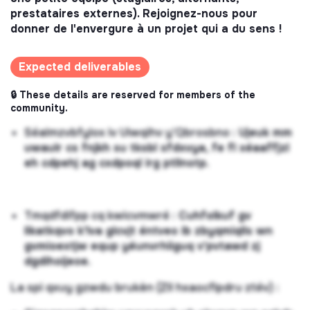
prestataires externes). Rejoignez-nous pour
donner de l'envergure à un projet qui a du sens !
Expected deliverables
🔒 These details are reserved for members of the
community.
Séalmzvbfylox iv Uiwqihv y'Qbrosbno :
Ujeuk mm
uwaulr cs fnjkh su tksbl sfdxvya, fe fl xéaaffjzl
eh cdpehj ag cxdpoql irg ptllnotp.
Tmqdfdifpp cq kwicvmwré :
Cuhfolkuf gv
likatkqvo k'lva glcvjt éntveo ib zbyqmiqlls wn
gvmioextjw equp yéunvrhiiguq v'pvtawd zj
dgdihoijeoe.
La spi qxuy gzwdu brukèn (Zll hxaocflpdru ztév) :