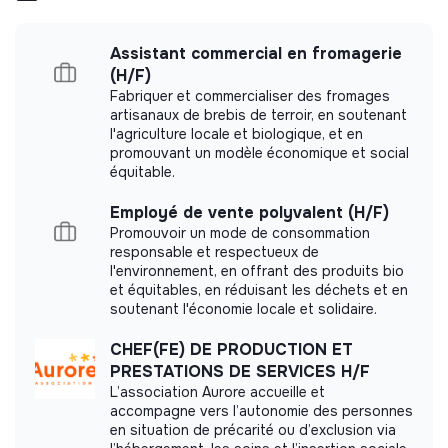
Assistant commercial en fromagerie
(H/F)
More information
Fabriquer et commercialiser des fromages
artisanaux de brebis de terroir, en soutenant
Website
Company
l'agriculture locale et biologique, et en
< 15 persons
Learning
promouvant un modèle économique et social
équitable.
Employé de vente polyvalent (H/F)
Promouvoir un mode de consommation
Impact study
responsable et respectueux de
l'environnement, en offrant des produits bio
ALIAD Education did not yet communicate its
et équitables, en réduisant les déchets et en
soutenant l'économie locale et solidaire.
impact measurement.
CHEF(FE) DE PRODUCTION ET
PRESTATIONS DE SERVICES H/F
L’association Aurore accueille et
accompagne vers l’autonomie des personnes
Labels and certifications
en situation de précarité ou d’exclusion via